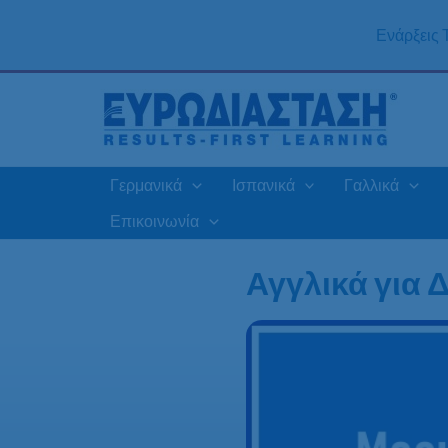
Μετάβαση
στο
Ενάρξεις
περιεχόμενο
Γερμανικά
Ισπανικά
Γαλλικά
Επικοινωνία
Αγγλικά για 