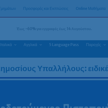
 Τμημάτων
Προσφορές και Εκπτώσεις
Online Μαθήματα
Έως -60% για εγγραφές έως 14 Αυγούστου.
Ιταλικά
Αγγλικά
5 Language Pass
Παροχές
Δημοσίους Υπαλλήλους: ειδικέ