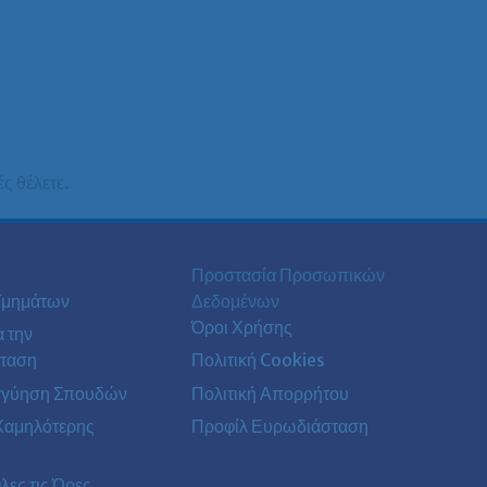
ές θέλετε.
Προστασία Προσωπικών
Τμημάτων
Δεδομένων
Όροι Χρήσης
α την
ταση
Πολιτική Cookies
γγύηση Σπουδών
Πολιτική Απορρήτου
Χαμηλότερης
Προφίλ Ευρωδιάσταση
λες τις Ώρες