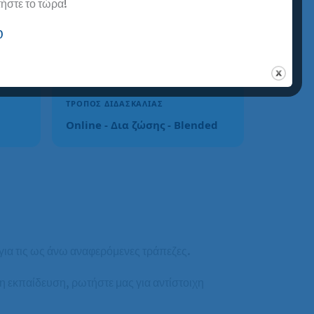
στε το τώρα!
0
ΤΡΌΠΟΣ ΔΙΔΑΣΚΑΛΊΑΣ
Οnline - Δια ζώσης - Blended
για τις ως άνω αναφερόμενες τράπεζες.
 εκπαίδευση, ρωτήστε μας για αντίστοιχη