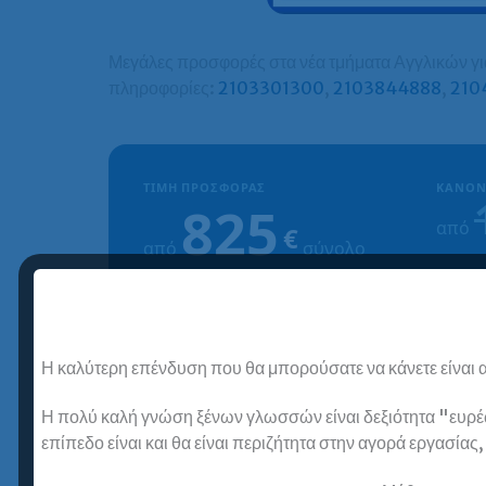
Μεγάλες προσφορές στα νέα τμήματα Αγγλικών για
πληροφορίες:
2103301300
,
2103844888
,
210
ΤΙΜΉ ΠΡΟΣΦΟΡΆΣ
ΚΑΝΟΝ
825
από
€
από
σύνολο
* Η τιμή διαμορφώνεται ανάλογα με τον αριθμό των δόσεων.
Η καλύτερη επένδυση που θα μπορούσατε να κάνετε είναι α
1) Παροχή εκπαιδευτικού υλικού και 2
+ 96€ εγγραφή
Η πολύ καλή γνώση ξένων γλωσσών είναι δεξιότητα "ευρέως
επίπεδο είναι και θα είναι περιζήτητα στην αγορά εργασίας