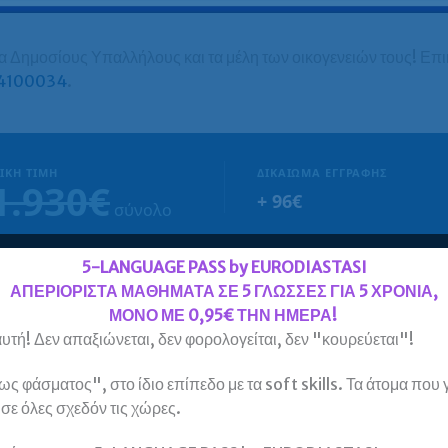
 Δημοσίους Υπαλλήλους και τα μέλη των οικογενειών τους! Επι
4100034
.
ΙΚΉ ΤΙΜΉ
ΔΙΚΑΊΩΜΑ ΕΓΓΡΑΦΉΣ
1.930€
+ 96€
σύνολο
5-LANGUAGE PASS by EURODIASTASI
ΑΠΕΡΙΟΡΙΣΤΑ ΜΑΘΗΜΑΤΑ ΣΕ 5 ΓΛΩΣΣΕΣ ΓΙΑ 5 ΧΡΟΝΙΑ,
ΜΟΝΟ ΜΕ 0,95€ ΤΗΝ ΗΜΕΡΑ!
υτή! Δεν απαξιώνεται, δεν φορολογείται, δεν "κουρεύεται"!
) Δώρο (προαιρετικά) 2 επίπεδα άλλης γλώσσας (δυνατότητα
 φάσματος", στο ίδιο επίπεδο με τα soft skills. Τα άτομα που
, σε όλες σχεδόν τις χώρες.