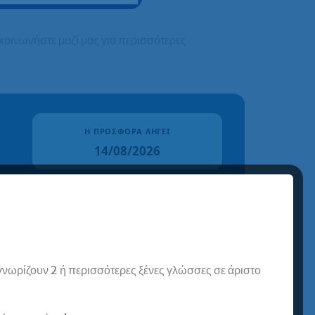
κοινωνήστε μαζί μας για περισσότερες
Η ΠΡΟΣΦΟΡΆ ΛΉΓΕΙ
14/08/2026
 επιλογής από Α1 έως Β2) με 0€ δίδακτρα
 γνωρίζουν 2 ή περισσότερες ξένες γλώσσες σε άριστο