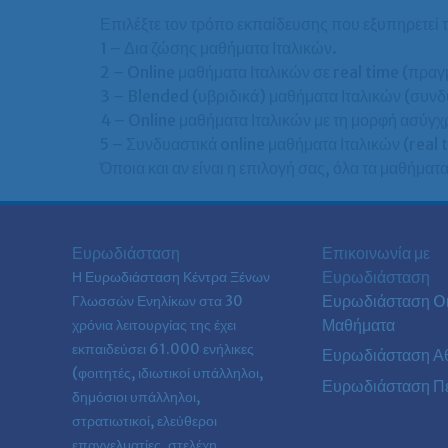
Επιλέξτε τον τρόπο εκπαίδευσης που εξυπηρετεί τ
1 – Δια ζώσης μαθήματα Ιταλικών.
2 – Online μαθήματα Ιταλικών σε real time (πραγ
3 – Blended (υβριδικά) μαθήματα Ιταλικών (συνδ
4 – Online μαθήματα Ιταλικών με τη μορφή ασύγ
5 – Συνδυαστικά online μαθήματα Ιταλικών (real
Όποια και αν είναι η επιλογή σας, όλα τα μαθήματα 
Ευρωδιάσταση
Επικοινωνία με
Ευρωδιάσταση
Η Ευρωδιάσταση Κέντρα Ξένων
Ευρωδιάσταση On
Γλωσσών Ενηλίκων στα
30
Μαθήματα
χρόνια λειτουργίας της έχει
εκπαιδεύσει 61.000 ενήλικες
Ευρωδιάσταση Α
(φοιτητές, ιδιωτικοί υπάλληλοι,
Ευρωδιάσταση Πε
δημόσιοι υπάλληλοι,
στρατιωτικοί, ελεύθεροι
επαγγελματίες, στελέχη