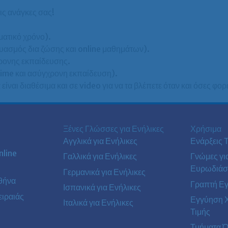
ις ανάγκες σας!
ματικό χρόνο).
υασμός δια ζώσης και online μαθημάτων).
χρονης εκπαίδευσης.
 time και ασύγχρονη εκπαίδευση).
είναι διαθέσιμα και σε video για να τα βλέπετε όταν και όσες φορ
Ξένες Γλώσσες για Ενήλικες
Χρήσιμα
Αγγλικά για Ενήλικες
Ενάρξεις 
line
Γαλλικά για Ενήλικες
Γνώμες γι
Ευρωδιάσ
Γερμανικά για Ενήλικες
θήνα
Γραπτή Ε
Ισπανικά για Ενήλικες
ιραιάς
Εγγύηση 
Ιταλικά για Ενήλικες
Τιμής
Τμήματα Ό