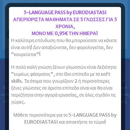
τρόπους εκμάθησης ξένων γλωσσών (φυσική παρουσία
στην τάξη, online μαθήματα ή blended learning) είναι
5-LANGUAGE PASS by EURODIASTASI
πιο αποτελεσματικός. […]
ΑΠΕΡΙΟΡΙΣΤΑ ΜΑΘΗΜΑΤΑ ΣΕ 5 ΓΛΩΣΣΕΣ ΓΙΑ 5
ΧΡΟΝΙΑ,
ΜΟΝΟ ΜΕ 0,95€ ΤΗΝ ΗΜΕΡΑ!
Τάξη,
Περισσότερα »
online
Η καλύτερη επένδυση που θα μπορούσατε να κάνετε
μαθήματα
ή
είναι αυτή! Δεν απαξιώνεται, δεν φορολογείται, δεν
blended
"κουρεύεται"!
learning;
Η πολύ καλή γνώση ξένων γλωσσών είναι δεξιότητα
Ευρωδιάσταση
"ευρέως φάσματος", στο ίδιο επίπεδο με τα soft
Η Ευρωδιάσταση Κέντρα Ξένων Γλωσσών Ενηλίκων στα
30 χρόνια
skills. Τα άτομα που γνωρίζουν 2 ή περισσότερες
λειτουργίας της έχει εκπαιδεύσει 61.000 ενήλικες (φοιτητές, ιδιωτικοί
ξένες γλώσσες σε άριστο επίπεδο είναι και θα είναι
υπάλληλοι, δημόσιοι υπάλληλοι, στρατιωτικοί, ελεύθεροι επαγγελματίες,
περιζήτητα στην αγορά εργασίας, σε όλες σχεδόν τις
στελέχη επιχειρήσεων, επαγγελματίες, ιατροί, νοσηλευτές, μηχανικοί,
χώρες.
κλπ) στις ξένες γλώσσες.
Μάθετε περισσότερα για το 5-LANGUAGE PASS by
EURODIASTASI και αποκτήστε το τώρα!
Επικοινωνία με Ευρωδιάσταση
Ευρωδιάσταση Online Μαθήματα