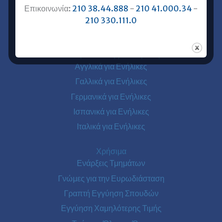
Επικοινωνία:
210 38.44.888
-
210 41.000.34
-
Ευρωδιάσταση Αθήνα
210 330.111.0
Ευρωδιάσταση Πειραιάς
Ξένες Γλώσσες για Ενήλικες
Αγγλικά για Ενήλικες
Γαλλικά για Ενήλικες
Γερμανικά για Ενήλικες
Ισπανικά για Ενήλικες
Ιταλικά για Ενήλικες
Χρήσιμα
Ενάρξεις Τμημάτων
Γνώμες για την Ευρωδιάσταση
Γραπτή Εγγύηση Σπουδών
Εγγύηση Χαμηλότερης Τιμής