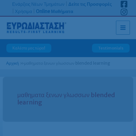
Μετάβαση
Ενάρξεις Νέων Τμημάτων
|
Δείτε τις Προσφορές
στο
|
Χρήσιμα
|
Online Μαθήματα
περιεχόμενο
Καλέστε μας τώρα!
Testimonials
Αρχική
»
μαθηματα ξενων γλωσσων blended learning
μαθηματα ξενων γλωσσων blended
learning