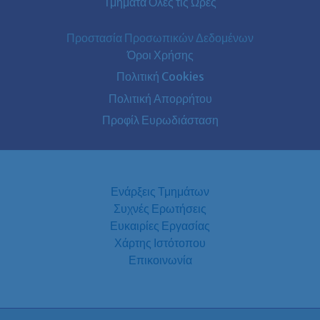
Τμήματα Όλες τις Ώρες
Προστασία Προσωπικών Δεδομένων
Όροι Χρήσης
Πολιτική Cookies
Πολιτική Απορρήτου
Προφίλ Ευρωδιάσταση
Ενάρξεις Τμημάτων
Συχνές Ερωτήσεις
Ευκαιρίες Εργασίας
Χάρτης Ιστότοπου
Επικοινωνία