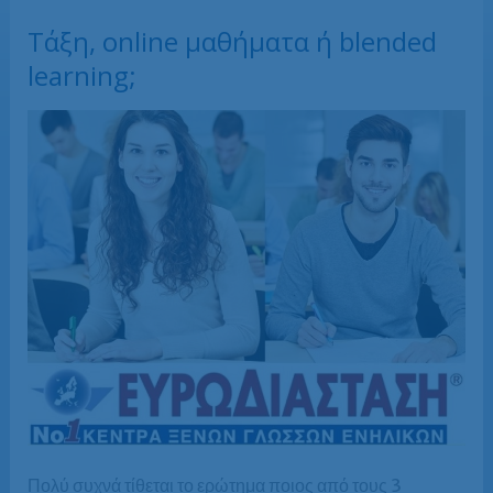
Τάξη, online μαθήματα ή blended
learning;
Πολύ συχνά τίθεται το ερώτημα ποιος από τους 3