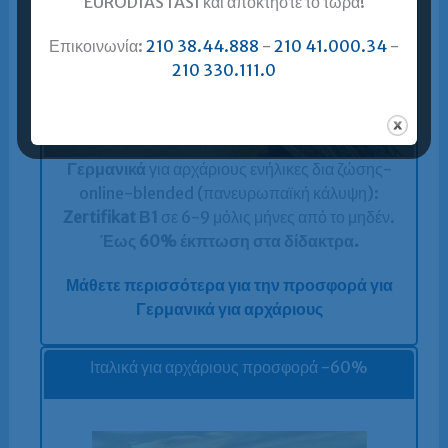
EURODIASTASI και αποκτήστε το τώρα!
Επικοινωνία:
210 38.44.888
-
210 41.000.34
-
210 330.111.0
Γερμανικά
για αρχάριους ενήλικες δια ζώσης-
online-blended (πανευρωπαϊκή κάλυψη):
Zertifikat Β1
σε 6-9 μόλις μήνες από το μηδέν.
Έως 60% έκπτωση στα δίδακτρα.
Μάθετε περισσότερα για την προσφορά για
Γερμανικά για αρχάριους
Ιταλικά για αρχάριους προσφορά -60%