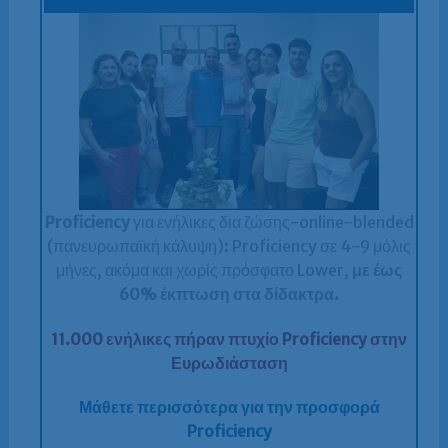
Proficiency
για ενήλικες δια ζώσης-online-blended
(πανευρωπαϊκή κάλυψη): Proficiency σε 4-9 μόλις
μήνες, ακόμα και χωρίς πρόσφατο Lower,
με έως
60% έκπτωση στα δίδακτρα.
11.000 ενήλικες πήραν πτυχίο Proficiency στην
Ευρωδιάσταση
Μάθετε περισσότερα για την προσφορά
Proficiency