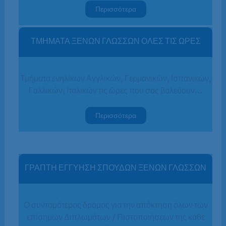
Περισσότερα
ΤΜΗΜΑΤΑ ΞΕΝΩΝ ΓΛΩΣΣΩΝ ΟΛΕΣ ΤΙΣ ΩΡΕΣ
Τμήματα ενηλίκων Αγγλικών, Γερμανικών, Ισπανικών,
Γαλλικών, Ιταλικών τις ώρες που σας βολεύουν…
Περισσότερα
ΓΡΑΠΤΗ ΕΓΓΥΗΣΗ ΣΠΟΥΔΩΝ ΞΕΝΩΝ ΓΛΩΣΣΩΝ
Ο συντομότερος δρόμος για την απόκτηση όλων των
επίσημων Διπλωμάτων / Πιστοποιήσεων της κάθε