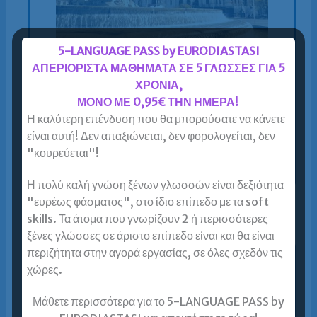
5-LANGUAGE PASS by EURODIASTASI
Ισπανικά
για ενήλικες δια ζώσης-online-blended
ΑΠΕΡΙΟΡΙΣΤΑ ΜΑΘΗΜΑΤΑ ΣΕ 5 ΓΛΩΣΣΕΣ ΓΙΑ 5
(πανευρωπαϊκή κάλυψη):
DELE και ΚΠΓ Β2
σε 6-11
ΧΡΟΝΙΑ,
μήνες
από το μηδέν.
Έως 60% έκπτωση στα
ΜΟΝΟ ΜΕ 0,95€ ΤΗΝ ΗΜΕΡΑ!
δίδακτρα.
Η καλύτερη επένδυση που θα μπορούσατε να κάνετε
είναι αυτή! Δεν απαξιώνεται, δεν φορολογείται, δεν
Μάθετε περισσότερα για την προσφορά για
"κουρεύεται"!
Ισπανικά για αρχάριους
Η πολύ καλή γνώση ξένων γλωσσών είναι δεξιότητα
"ευρέως φάσματος", στο ίδιο επίπεδο με τα soft
skills. Τα άτομα που γνωρίζουν 2 ή περισσότερες
ξένες γλώσσες σε άριστο επίπεδο είναι και θα είναι
περιζήτητα στην αγορά εργασίας, σε όλες σχεδόν τις
Γερμανικά – αρχάριοι προσφορά -60%
χώρες.
Μάθετε περισσότερα για το 5-LANGUAGE PASS by