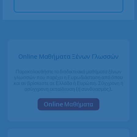
Online Μαθήματα Ξένων Γλωσσών
Παρακολουθήστε τα διαδικτυακά μαθήματα ξένων
γλωσσών που παρέχει η Ευρωδιάσταση από όπου
και αν βρίσκεστε σε Ελλάδα ή Ευρώπη. Σύγχρονη ή
ασύγχρονη εκπαίδευση (ή συνδυασμός).
Online Μαθήματα