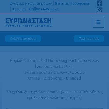
Μετάβαση
Ενάρξεις Νέων Τμημάτων
|
Δείτε τις Προσφορές
στο
|
Χρήσιμα
|
Online Μαθήματα
περιεχόμενο
Καλέστε μας τώρα!
Testimonials
Ευρωδιάσταση – Νo1 Πιστοποιημένα Κέντρα Ξένων
Γλωσσών για Ενήλικες
εντατικά μαθήματα ξένων γλωσσών
Online – Δια ζώσης – Blended
30 χρόνια ξένες γλώσσες για ενήλικες – 61.000 ενήλικες
έμαθαν ξένες γλώσσες μαζί μας!