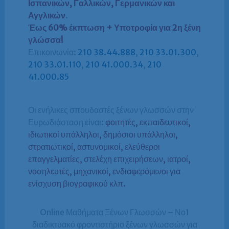
Ισπανικών, Γαλλικών, Γερμανικών και
Αγγλικών
.
Έως 60% έκπτωση + Υποτροφία για 2η ξένη
γλώσσα!
Επικοινωνία:
210 38.44.888
,
210 33.01.300
,
210 33.01.110
,
210 41.000.34
,
210
41.000.85
Οι ενήλικες σπουδαστές ξένων γλωσσών στην
Ευρωδιάσταση είναι:
φοιτητές, εκπαιδευτικοί,
ιδιωτικοί υπάλληλοι, δημόσιοι υπάλληλοι,
στρατιωτικοί, αστυνομικοί, ελεύθεροι
επαγγελματίες, στελέχη επιχειρήσεων, ιατροί,
νοσηλευτές, μηχανικοί, ενδιαφερόμενοι για
ενίσχυση βιογραφικού κλπ.
Online Μαθήματα Ξένων Γλωσσών – Νο1
διαδικτυακό φροντιστήριο ξένων γλωσσών για