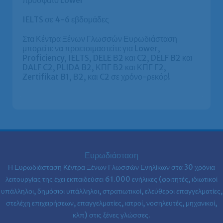
πρόσφατο Lower
IELTS σε 4-6 εβδομάδες
Στα Κέντρα Ξένων Γλωσσών Ευρωδιάσταση
μπορείτε να προετοιμαστείτε για Lower,
Proficiency, IELTS, DELE Β2 και C2, DELF B2 και
DALF C2, PLIDA B2, ΚΠΓ Β2 και ΚΠΓ Γ2,
Zertifikat B1, Β2, και C2 σε χρόνο-ρεκόρ!
Ευρωδιάσταση
Η Ευρωδιάσταση Κέντρα Ξένων Γλωσσών Ενηλίκων στα
30 χρόνια
λειτουργίας της έχει εκπαιδεύσει 61.000 ενήλικες (φοιτητές, ιδιωτικοί
υπάλληλοι, δημόσιοι υπάλληλοι, στρατιωτικοί, ελεύθεροι επαγγελματίες,
στελέχη επιχειρήσεων, επαγγελματίες, ιατροί, νοσηλευτές, μηχανικοί,
κλπ) στις ξένες γλώσσες.