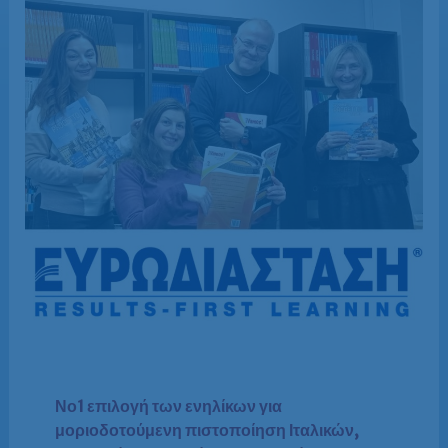
Νο1 επιλογή των ενηλίκων για
μοριοδοτούμενη πιστοποίηση Ιταλικών,