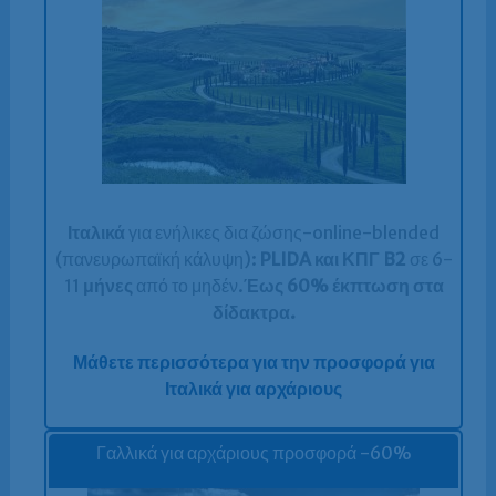
Ιταλικά
για ενήλικες δια ζώσης-online-blended
(πανευρωπαϊκή κάλυψη):
PLIDA και ΚΠΓ B2
σε 6-
11
μήνες
από το μηδέν.
Έως 60% έκπτωση στα
δίδακτρα.
Μάθετε περισσότερα για την προσφορά για
Ιταλικά για αρχάριους
Γαλλικά για αρχάριους προσφορά -60%