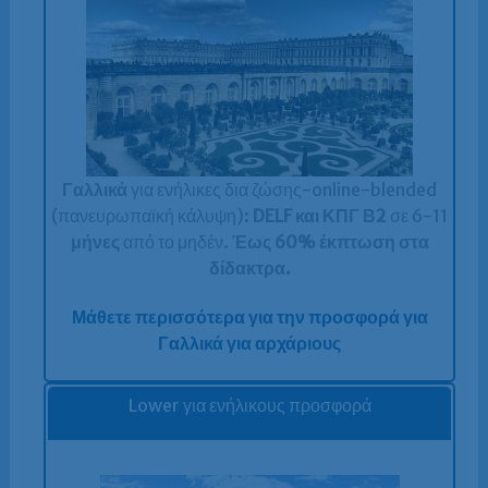
Γαλλικά
για ενήλικες δια ζώσης-online-blended
(πανευρωπαϊκή κάλυψη):
DELF και ΚΠΓ Β2
σε 6-11
μήνες
από το μηδέν.
Έως 60% έκπτωση στα
δίδακτρα.
Μάθετε περισσότερα για την προσφορά για
Γαλλικά για αρχάριους
Lower για ενήλικους προσφορά