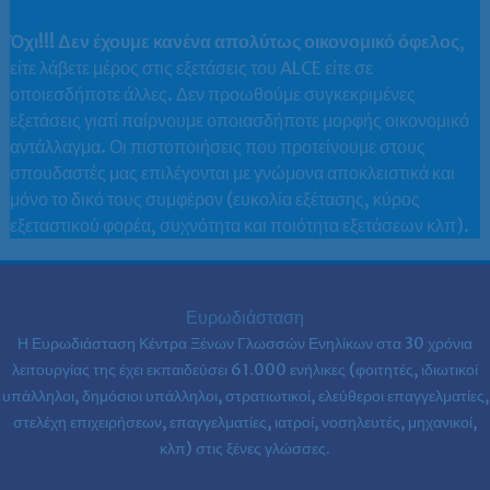
Όχι!!! Δεν έχουμε κανένα απολύτως οικονομικό όφελος
,
είτε λάβετε μέρος στις εξετάσεις του ALCE είτε σε
οποιεσδήποτε άλλες. Δεν προωθούμε συγκεκριμένες
εξετάσεις γιατί παίρνουμε οποιασδήποτε μορφής οικονομικό
αντάλλαγμα. Οι πιστοποιήσεις που προτείνουμε στους
σπουδαστές μας επιλέγονται με γνώμονα αποκλειστικά και
μόνο το δικό τους συμφέρον (ευκολία εξέτασης, κύρος
εξεταστικού φορέα, συχνότητα και ποιότητα εξετάσεων κλπ).
Ευρωδιάσταση
Η Ευρωδιάσταση Κέντρα Ξένων Γλωσσών Ενηλίκων στα
30 χρόνια
λειτουργίας της έχει εκπαιδεύσει 61.000 ενήλικες (φοιτητές, ιδιωτικοί
υπάλληλοι, δημόσιοι υπάλληλοι, στρατιωτικοί, ελεύθεροι επαγγελματίες,
στελέχη επιχειρήσεων, επαγγελματίες, ιατροί, νοσηλευτές, μηχανικοί,
κλπ) στις ξένες γλώσσες.