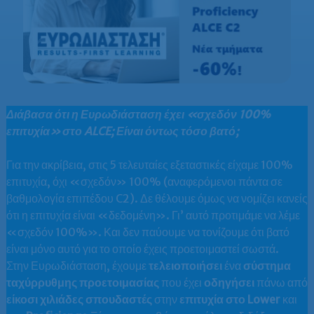
Διάβασα ότι η Ευρωδιάσταση έχει «σχεδόν 100%
επιτυχία» στο ALCE; Είναι όντως τόσο βατό;
Για την ακρίβεια, στις 5 τελευταίες εξεταστικές είχαμε 100%
επιτυχία, όχι «σχεδόν» 100% (αναφερόμενοι πάντα σε
βαθμολογία επιπέδου C2). Δε θέλουμε όμως να νομίζει κανείς
ότι η επιτυχία είναι «δεδομένη». Γι’ αυτό προτιμάμε να λέμε
«σχεδόν 100%». Και δεν παύουμε να τονίζουμε ότι βατό
είναι μόνο αυτό για το οποίο έχεις προετοιμαστεί σωστά.
Στην Ευρωδιάσταση, έχουμε
τελειοποιήσει
ένα
σύστημα
ταχύρρυθμης προετοιμασίας
που έχει
οδηγήσει
πάνω από
είκοσι χιλιάδες σπουδαστές
στην
επιτυχία στο Lower
και