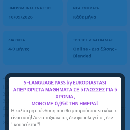
ΗΜΕΡΟΜΗΝΊΑ ΈΝΑΡΞΗΣ
ΝΈΑ ΤΜΉΜΑΤΑ
16/09/2026
Κάθε μήνα
ΔΙΆΡΚΕΙΑ
ΤΡΌΠΟΣ ΔΙΔΑΣΚΑΛΊΑΣ
4-9 μήνες
Οnline - Δια ζώσης -
Blended
Τρόποι εξόφλησης διδάκτρων:
5-LANGUAGE PASS by EURODIASTASI
1. Μετρητά (για ποσά έως 500 €).
ΑΠΕΡΙΟΡΙΣΤΑ ΜΑΘΗΜΑΤΑ ΣΕ 5 ΓΛΩΣΣΕΣ ΓΙΑ 5
2. Με κατάθεση στην Εθνική Τράπεζα ή στην Alpha Bank.
ΧΡΟΝΙΑ,
3. Με πιστωτική ή χρεωστική κάρτα.
ΜΟΝΟ ΜΕ 0,95€ ΤΗΝ ΗΜΕΡΑ!
Δυνατότητα άτοκων δόσεων με πιστωτική κάρτα: ναι, εφόσον
Η καλύτερη επένδυση που θα μπορούσατε να κάνετε
υποστηρίζεται από την πιστωτική κάρτα του κατόχου για τις
είναι αυτή! Δεν απαξιώνεται, δεν φορολογείται, δεν
ως άνω αναφερόμενες τράπεζες.
"κουρεύεται"!