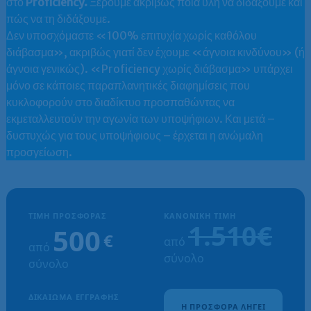
στο
Proficiency.
Ξέρουμε ακριβώς ποια ύλη να διδάξουμε και
πώς να τη διδάξουμε.
Δεν υποσχόμαστε «100% επιτυχία χωρίς καθόλου
διάβασμα», ακριβώς γιατί δεν έχουμε «άγνοια κινδύνου» (ή
άγνοια γενικώς). «Proficiency χωρίς διάβασμα» υπάρχει
μόνο σε κάποιες παραπλανητικές διαφημίσεις που
κυκλοφορούν στο διαδίκτυο προσπαθώντας να
εκμεταλλευτούν την αγωνία των υποψήφιων. Και μετά –
δυστυχώς για τους υποψήφιους – έρχεται η ανώμαλη
προσγείωση.
ΤΙΜΉ ΠΡΟΣΦΟΡΆΣ
ΚΑΝΟΝΙΚΉ ΤΙΜΉ
1.510€
500
€
από
από
σύνολο
σύνολο
ΔΙΚΑΊΩΜΑ ΕΓΓΡΑΦΉΣ
Η ΠΡΟΣΦΟΡΆ ΛΉΓΕΙ