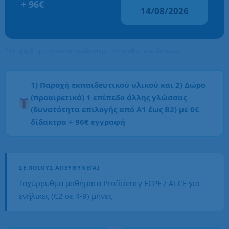
+ 96€
14/08/2026
* Η τιμή διαμορφώνεται ανάλογα με τον αριθμό των δόσεων.
1) Παροχή εκπαιδευτικού υλικού και 2) Δώρο
(προαιρετικά) 1 επίπεδο άλλης γλώσσας
(δυνατότητα επιλογής από Α1 έως Β2) με 0€
δίδακτρα + 96€ εγγραφή
ΣΕ ΠΟΙΟΥΣ ΑΠΕΥΘΎΝΕΤΑΙ
Ταχύρρυθμα μαθήματα Proficiency ECPE / ALCE για
ενήλικες (C2 σε 4-9) μήνες