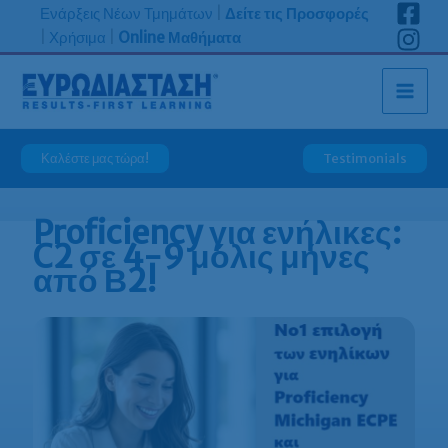
Μετάβαση
Ενάρξεις Νέων Τμημάτων
|
Δείτε τις Προσφορές
στο
|
Χρήσιμα
|
Online Μαθήματα
περιεχόμενο
Καλέστε μας τώρα!
Testimonials
Proficiency για ενήλικες:
C2 σε 4-9 μόλις μήνες
από Β2!