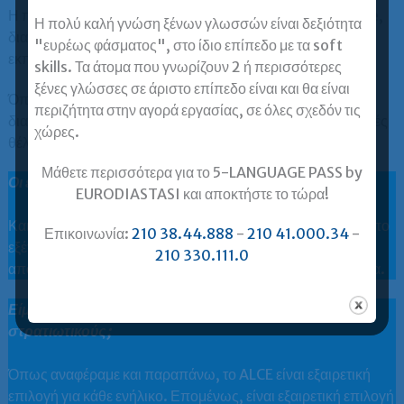
Η παραπάνω προσφορά αφορά μαθήματα online real time,
Η πολύ καλή γνώση ξένων γλωσσών είναι δεξιότητα
δια ζώσης ή blended. Εάν ενδιαφέρεστε για ασύγχρονη
"ευρέως φάσματος", στο ίδιο επίπεδο με τα soft
εκπαίδευση, ρωτήστε μας για αντίστοιχη προσφορά.
skills. Τα άτομα που γνωρίζουν 2 ή περισσότερες
ξένες γλώσσες σε άριστο επίπεδο είναι και θα είναι
Όποια και αν είναι η επιλογή σας, όλα τα μαθήματα είναι
περιζήτητα στην αγορά εργασίας, σε όλες σχεδόν τις
διαθέσιμα και σε video για να τα βλέπετε όταν και όσες φορές
χώρες.
θέλετε.
Μάθετε περισσότερα για το 5-LANGUAGE PASS by
Οι εξετάσεις ALCE είναι online;
EURODIASTASI και αποκτήστε το τώρα!
Και online και paper based, μπορείτε να επιλέξετε τον τρόπο
Επικοινωνία:
210 38.44.888
-
210 41.000.34
-
εξέτασης που σας ταιριάζει καλύτερα. Αυτονόητα, τα
210 330.111.0
αποτελέσματα των online εξετάσεων βγαίνουν πιο γρήγορα.
Είμαι στρατιωτικός. Είναι το ALCE καλή επιλογή για
στρατιωτικούς;
Όπως αναφέραμε και παραπάνω, το ALCE είναι εξαιρετική
επιλογή για κάθε ενήλικο. Επομένως, είναι εξαιρετική επιλογή