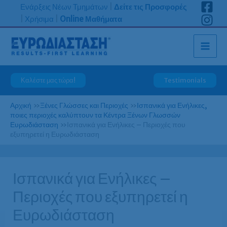
Μετάβαση
Ενάρξεις Νέων Τμημάτων
|
Δείτε τις Προσφορές
στο
|
Χρήσιμα
|
Online Μαθήματα
περιεχόμενο
Καλέστε μας τώρα!
Testimonials
Αρχική
»
Ξένες Γλώσσες και Περιοχές
»
Ισπανικά για Ενήλικες,
ποιες περιοχές καλύπτουν τα Κέντρα Ξένων Γλωσσών
Ευρωδιάσταση
»
Ισπανικά για Ενήλικες – Περιοχές που
εξυπηρετεί η Ευρωδιάσταση
Ισπανικά για Ενήλικες –
Περιοχές που εξυπηρετεί η
Ευρωδιάσταση