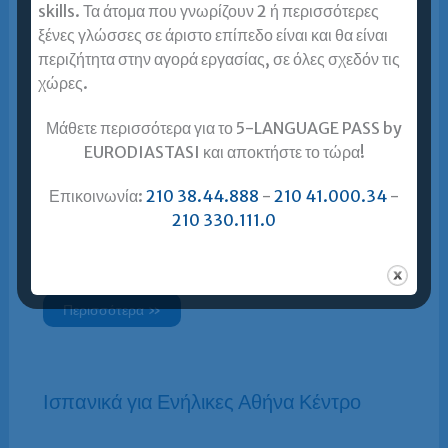
skills. Τα άτομα που γνωρίζουν 2 ή περισσότερες
ξένες γλώσσες σε άριστο επίπεδο είναι και θα είναι
περιζήτητα στην αγορά εργασίας, σε όλες σχεδόν τις
χώρες.
Ισπανικά για Ενήλικες Πειραιάς
Μάθετε περισσότερα για το 5-LANGUAGE PASS by
EURODIASTASI και αποκτήστε το τώρα!
Περισσότερα »
Επικοινωνία:
210 38.44.888
-
210 41.000.34
-
210 330.111.0
Ισπανικά για Ενήλικες Περιστέρι
Περισσότερα »
Ισπανικά για Ενήλικες Αθήνα Κέντρο