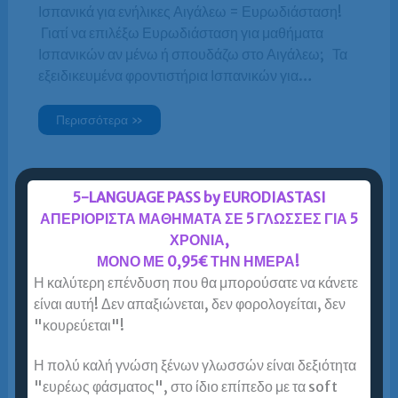
Ισπανικά για ενήλικες Αιγάλεω = Ευρωδιάσταση!
Γιατί να επιλέξω Ευρωδιάσταση για μαθήματα
Ισπανικών αν μένω ή σπουδάζω στο Αιγάλεω; Τα
εξειδικευμένα φροντιστήρια Ισπανικών για…
Περισσότερα »
5-LANGUAGE PASS by EURODIASTASI
Ισπανικά για Ενήλικες Ζωγράφου
ΑΠΕΡΙΟΡΙΣΤΑ ΜΑΘΗΜΑΤΑ ΣΕ 5 ΓΛΩΣΣΕΣ ΓΙΑ 5
ΧΡΟΝΙΑ,
Περισσότερα »
ΜΟΝΟ ΜΕ 0,95€ ΤΗΝ ΗΜΕΡΑ!
Η καλύτερη επένδυση που θα μπορούσατε να κάνετε
είναι αυτή! Δεν απαξιώνεται, δεν φορολογείται, δεν
"κουρεύεται"!
Ισπανικά για Ενήλικες Καλλιθέα
Η πολύ καλή γνώση ξένων γλωσσών είναι δεξιότητα
"ευρέως φάσματος", στο ίδιο επίπεδο με τα soft
Περισσότερα »