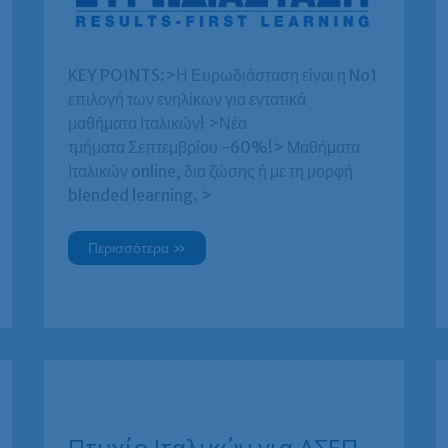
KEY POINTS:>Η Ευρωδιάσταση είναι η No1
επιλογή των ενηλίκων για εντατικά
μαθήματα Ιταλικών! >Νέα
τμήματα Σεπτεμβρίου -60%!> Μαθήματα
Ιταλικών online, δια ζώσης ή με τη μορφή
blended learning. >
Ιταλικά
Περισσότερα »
για
ΑΣΕΠ
ή
σπουδές
και
Ιταλικά
επικοινωνίας
για
τον
ιδιωτικό
τομέα
σε
χρόνο
Πτυχίο Ιταλικών για ΑΣΕΠ
ρεκόρ!