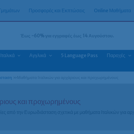
 Τμημάτων
Προσφορές και Εκπτώσεις
Online Μαθήματα
Έως -60% για εγγραφές έως 14 Αυγούστου.
Ιταλικά
Αγγλικά
5 Language Pass
Παροχές
άσταση
»
Μαθήματα Ιταλικών για αρχάριους και προχωρημένους
άριους και προχωρημένους
ίες από την Ευρωδιάσταση σχετικά με μαθήματα Ιταλικών για α