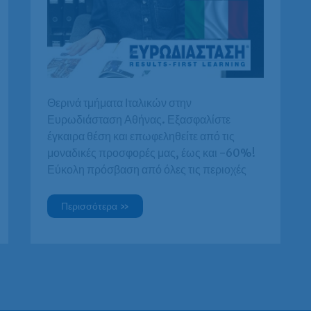
Θερινά τμήματα Ιταλικών στην
Ευρωδιάσταση Αθήνας. Εξασφαλίστε
έγκαιρα θέση και επωφεληθείτε από τις
μοναδικές προσφορές μας, έως και -60%!
Εύκολη πρόσβαση από όλες τις περιοχές
Θερινά
Περισσότερα »
τμήματα
Ιταλικών
–
Ευρωδιάσταση
–
Αθήνα
–
Καλοκαιρινά
τμήματα
Ιταλικών