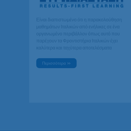
Είναι διαπιστωμένο ότι η παρακολούθηση
μαθημάτων Ιταλικών από ενήλικες σε ένα
οργανωμένο περιβάλλον όπως αυτό που
παρέχουν τα Φροντιστήρια Ιταλικών έχει
καλύτερα και ταχύτερα αποτελέσματα
Μαθήματα
Περισσότερα »
Ιταλικών
για
ενήλικες.
Γιατί
φροντιστήριο
Ιταλικών
και
όχι
ιδιαίτερα;