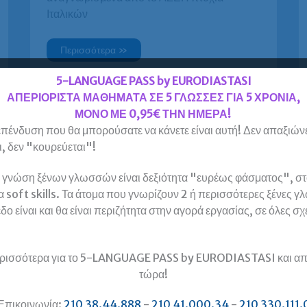
Ιταλικών
Πτυχίο
Περισσότερα »
Ιταλικών
για
ΑΣΕΠ
5-LANGUAGE PASS by EURODIASTASI
σε
ΑΠΕΡΙΟΡΙΣΤΑ ΜΑΘΗΜΑΤΑ ΣΕ 5 ΓΛΩΣΣΕΣ ΓΙΑ 5 ΧΡΟΝΙΑ,
χρόνο
ρεκόρ
ΜΟΝΟ ΜΕ 0,95€ ΤΗΝ ΗΜΕΡΑ!
στην
Ευρωδιάσταση.
πένδυση που θα μπορούσατε να κάνετε είναι αυτή! Δεν απαξιώνε
, δεν "κουρεύεται"!
 γνώση ξένων γλωσσών είναι δεξιότητα "ευρέως φάσματος", στο
Μαθήματα Ιταλικών Online
α soft skills. Τα άτομα που γνωρίζουν 2 ή περισσότερες ξένες γ
με e-learning από την
δο είναι και θα είναι περιζήτητα στην αγορά εργασίας, σε όλες σχ
Ευρωδιάσταση.
ρισσότερα για το 5-LANGUAGE PASS by EURODIASTASI και απ
τώρα!
Επικοινωνία:
210 38.44.888
-
210 41.000.34
-
210 330.111.