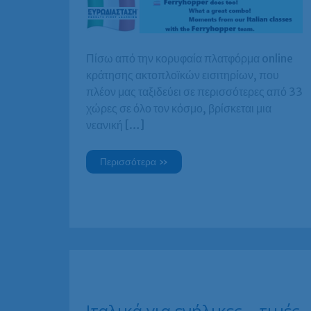
Πίσω από την κορυφαία πλατφόρμα online
κράτησης ακτοπλοϊκών εισιτηρίων, που
πλέον μας ταξιδεύει σε περισσότερες από 33
χώρες σε όλο τον κόσμο, βρίσκεται μια
νεανική […]
Το
Περισσότερα »
Ferryhopper
επιλέγει
Ευρωδιάσταση
για
μαθήματα
Ιταλικών!
Ιταλικά για ενήλικες – τιμές