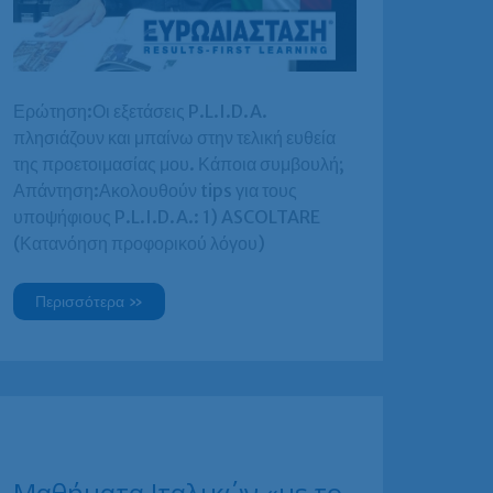
Ερώτηση:Οι εξετάσεις P.L.I.D.A.
πλησιάζουν και μπαίνω στην τελική ευθεία
της προετοιμασίας μου. Κάποια συμβουλή;
Απάντηση:Ακολουθούν tips για τους
υποψήφιους P.L.I.D.A.: 1) ASCOLTARE
(Κατανόηση προφορικού λόγου)
Εξετάσεις
Περισσότερα »
πτυχίου
Ιταλικών
PLIDA
Β2
–
χρήσιμες
πληροφορίες
Μαθήματα Ιταλικών «με το