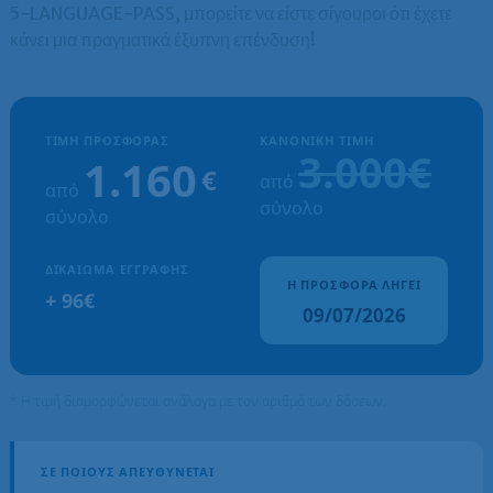
5-LANGUAGE-PASS, μπορείτε να είστε σίγουροι ότι έχετε
κάνει μια πραγματικά έξυπνη επένδυση!
ΤΙΜΉ ΠΡΟΣΦΟΡΆΣ
ΚΑΝΟΝΙΚΉ ΤΙΜΉ
3.000€
1.160
€
από
από
σύνολο
σύνολο
ΔΙΚΑΊΩΜΑ ΕΓΓΡΑΦΉΣ
Η ΠΡΟΣΦΟΡΆ ΛΉΓΕΙ
+ 96€
09/07/2026
* Η τιμή διαμορφώνεται ανάλογα με τον αριθμό των δόσεων.
ΣΕ ΠΟΙΟΥΣ ΑΠΕΥΘΎΝΕΤΑΙ