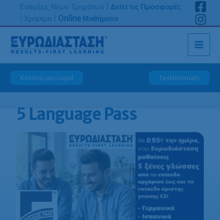
Μετάβαση
Ενάρξεις Νέων Τμημάτων
|
Δείτε τις Προσφορές
στο
|
Χρήσιμα
|
Online Μαθήματα
περιεχόμενο
Καλέστε μας τώρα!
Testimonials
5 Language Pass