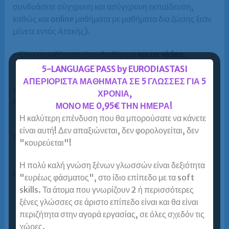
συνδυάσετε σύγχρονη και ασύγχρονη εκπαίδευση,
καθώς και online μαθήματα με μαθήματα δια ζώσης (εάν
μένετε εντός Αττικής).
– Όλα τα μαθήματα είναι διαθέσιμα
και σε video.
5-LANGUAGE PASS by EURODIASTASI
– Πάνω από
10.500 ενήλικες
έμαθαν Γερμανικά
ΑΠΕΡΙΟΡΙΣΤΑ ΜΑΘΗΜΑΤΑ ΣΕ 5 ΓΛΩΣΣΕΣ ΓΙΑ 5
γρήγορα, αποτελεσματικά και οικονομικά στην
ΧΡΟΝΙΑ,
Ευρωδιάσταση.
ΜΟΝΟ ΜΕ 0,95€ ΤΗΝ ΗΜΕΡΑ!
Η καλύτερη επένδυση που θα μπορούσατε να κάνετε
– Πάνω από
5.200 επιτυχόντες
στις εξετάσεις για τα
είναι αυτή! Δεν απαξιώνεται, δεν φορολογείται, δεν
πτυχία Γερμανικών B1, B2, C1 και C2.
"κουρεύεται"!
– Zertifikat
B2 σε 11-16 μήνες
, αρχίζοντας από το
Η πολύ καλή γνώση ξένων γλωσσών είναι δεξιότητα
μηδέν!
"ευρέως φάσματος", στο ίδιο επίπεδο με τα soft
skills. Τα άτομα που γνωρίζουν 2 ή περισσότερες
– Zertifikat
C2 σε7-8 μήνες
για κατόχους Β2!
ξένες γλώσσες σε άριστο επίπεδο είναι και θα είναι
περιζήτητα στην αγορά εργασίας, σε όλες σχεδόν τις
–
Πιστοποιημένοι καθηγητές Γερμανικών υψηλού
χώρες.