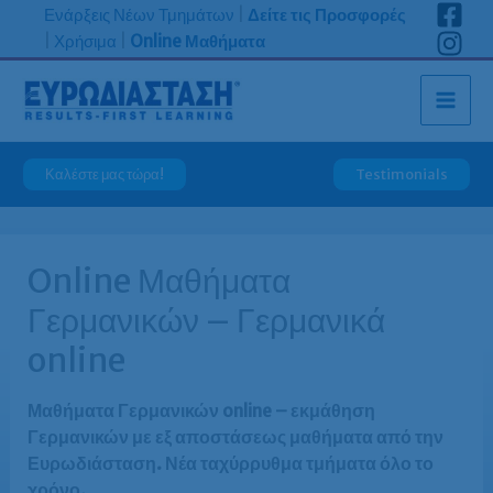
Μετάβαση
Ενάρξεις Νέων Τμημάτων
|
Δείτε τις Προσφορές
στο
|
Χρήσιμα
|
Online Μαθήματα
περιεχόμενο
Καλέστε μας τώρα!
Testimonials
Online Μαθήματα
Γερμανικών – Γερμανικά
online
Μαθήματα Γερμανικών online – εκμάθηση
Γερμανικών με εξ αποστάσεως μαθήματα από την
Ευρωδιάσταση. Νέα ταχύρρυθμα τμήματα όλο το
χρόνο.