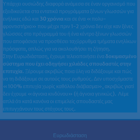
Υπάρχει ουσιώδης διαφορά ανάμεσα σε έναν οργανισμό που
εξειδικεύεται στα εντατικά προγράμματα ξένων γλωσσών για
ενήλικες εδώ και
30 χρόνια
και σε ένα «πολυ-
φροντιστήριο» που μέχρι πριν 1-2 χρόνια δεν είχε καν ξένες
γλώσσες στο πρόγραμμά του ή ένα κέντρο ξένων γλωσσών
που αποφάσισε να προσθέσει ταχύρρυθμα τμήματα ενηλίκων
πρόσφατα, απλώς για να ακολουθήσει τη ζήτηση.
Στην Ευρωδιάσταση, έχουμε τελειοποιήσει ένα
δοκιμασμένο
σύστημα
που έχει οδηγήσει χιλιάδες σπουδαστές στην
επιτυχία
. Ξέρουμε ακριβώς ποια ύλη να διδάξουμε και πώς
να τη διδάξουμε σε αυτούς τους ρυθμούς. Δεν υποσχόμαστε
«100% επιτυχία χωρίς καθόλου διάβασμα», ακριβώς γιατί
δεν έχουμε «άγνοια κινδύνου» (ή άγνοια γενικώς). Λέμε
απλά ότι κατά κανόνα οι επιμελείς σπουδαστές μας
επιτυγχάνουν τους στόχους τους.
Ευρωδιάσταση