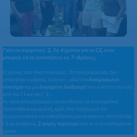
Γιατί να περιμένεις 2, 3 ή 4 χρόνια για το C2, όταν
μπορείς να το αποκτήσεις σε 7-8 μήνες;
Ο χρόνος σου είναι πολύτιμος. Το πρόγραμμά μας δεν
υπόσχεται «μαγικές λύσεις», αλλά ένα
δοκιμασμένο
σύστημα
και μια
δομημένη διαδρομή
που καλύπτει την ύλη
από του Γ1 και του Γ 2.
Αν είσαι έτοιμη/έτοιμος να επενδύσεις σε συστηματική
προσπάθεια και μελέτη, εμείς σου παρέχουμε την
τεχνογνωσία και την καθοδήγηση για να φτάσεις στο επίπεδο
Γ2 με ασφάλεια,
2 φορές ταχύτερα
από το «συνηθισμένο»
χρόνο.