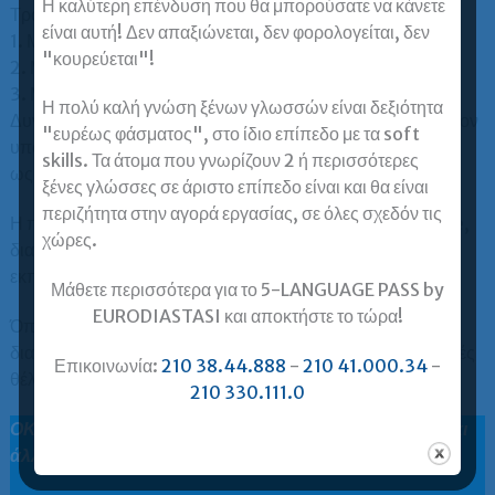
Η καλύτερη επένδυση που θα μπορούσατε να κάνετε
Τρόποι εξόφλησης διδάκτρων:
είναι αυτή! Δεν απαξιώνεται, δεν φορολογείται, δεν
1. Μετρητά (για ποσά έως 500 €).
"κουρεύεται"!
2. Με κατάθεση στην Εθνική Τράπεζα ή στην Alpha Bank.
3. Με πιστωτική ή χρεωστική κάρτα.
Η πολύ καλή γνώση ξένων γλωσσών είναι δεξιότητα
Δυνατότητα άτοκων δόσεων με πιστωτική κάρτα: ναι, εφόσον
"ευρέως φάσματος", στο ίδιο επίπεδο με τα soft
υποστηρίζεται από την πιστωτική κάρτα του κατόχου για τις
skills. Τα άτομα που γνωρίζουν 2 ή περισσότερες
ως άνω αναφερόμενες τράπεζες.
ξένες γλώσσες σε άριστο επίπεδο είναι και θα είναι
περιζήτητα στην αγορά εργασίας, σε όλες σχεδόν τις
Η παραπάνω προσφορά αφορά μαθήματα online real time,
χώρες.
δια ζώσης ή blended. Εάν ενδιαφέρεστε για ασύγχρονη
εκπαίδευση, ρωτήστε μας για αντίστοιχη προσφορά.
Μάθετε περισσότερα για το 5-LANGUAGE PASS by
EURODIASTASI και αποκτήστε το τώρα!
Όποια και αν είναι η επιλογή σας, όλα τα μαθήματα είναι
διαθέσιμα και σε video για να τα βλέπετε όταν και όσες φορές
Επικοινωνία:
210 38.44.888
-
210 41.000.34
-
θέλετε.
210 330.111.0
ΟΚ, αλλά γιατί να επιλέξω Ευρωδιάσταση; Υπάρχουν κι
άλλες σχολές που «υπόσχονται» Γ2 σε7-8 μήνες.