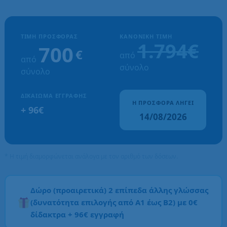
ΤΙΜΉ ΠΡΟΣΦΟΡΆΣ
ΚΑΝΟΝΙΚΉ ΤΙΜΉ
1.794€
700
€
από
από
σύνολο
σύνολο
ΔΙΚΑΊΩΜΑ ΕΓΓΡΑΦΉΣ
Η ΠΡΟΣΦΟΡΆ ΛΉΓΕΙ
+ 96€
14/08/2026
* Η τιμή διαμορφώνεται ανάλογα με τον αριθμό των δόσεων.
Δώρο (προαιρετικά) 2 επίπεδα άλλης γλώσσας
(δυνατότητα επιλογής από Α1 έως Β2) με 0€
δίδακτρα + 96€ εγγραφή