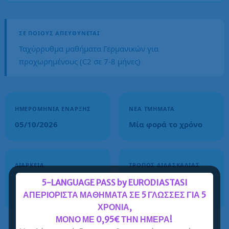
ΣΕ ΠΟΙΟΥΣ ΑΠΕΥΘΎΝΕΤΑΙ
Ταχύρρυθμα μαθήματα Γερμανικών για
προχωρημένους (C2 σε 7-8 μήνες)
ΗΜΕΡΟΜΗΝΊΑ ΈΝΑΡΞΗΣ
ΝΈΑ ΤΜΉΜΑΤΑ
05/10/2026
Μία φορά το χρόνο
ΔΙΆΡΚΕΙΑ
ΤΡΌΠΟΣ ΔΙΔΑΣΚΑΛΊΑΣ
7-8 μήνες
Οnline - Δια ζώσης -
5-LANGUAGE PASS by EURODIASTASI
Blended
ΑΠΕΡΙΟΡΙΣΤΑ ΜΑΘΗΜΑΤΑ ΣΕ 5 ΓΛΩΣΣΕΣ ΓΙΑ 5
ΧΡΟΝΙΑ,
ΜΟΝΟ ΜΕ 0,95€ ΤΗΝ ΗΜΕΡΑ!