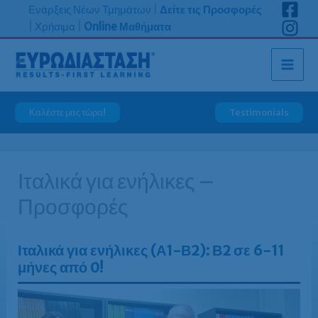
Μετάβαση
Ενάρξεις Νέων Τμημάτων
|
Δείτε τις Προσφορές
στο
|
Χρήσιμα
|
Online Μαθήματα
περιεχόμενο
Καλέστε μας τώρα!
Testimonials
Ιταλικά για ενήλικες –
Προσφορές
Ιταλικά για ενήλικες (Α1-Β2): Β2 σε 6-11
μήνες από 0!