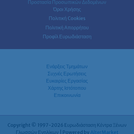
Προστασία Προσωπικών Δεδομένων
Όροι Χρήσης
Πολιτική Cookies
Πολιτική Απορρήτου
Προφίλ Ευρωδιάσταση
Ενάρξεις Τμημάτων
Συχνές Ερωτήσεις
Ευκαιρίες Εργασίας
Χάρτης Ιστότοπου
Επικοινωνία
Copyright © 1997-2026 Eυρωδιάσταση Κέντρα Ξένων
Γλωσσών Ενηλίκων | Powered by
AlterMarket