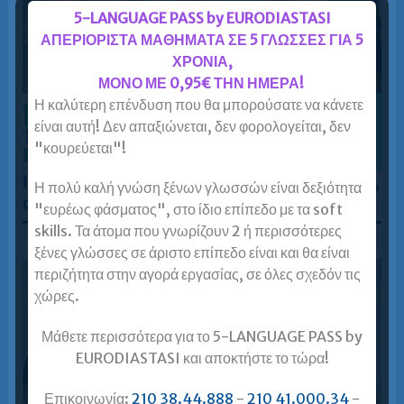
5-LANGUAGE PASS by EURODIASTASI
ΑΠΕΡΙΟΡΙΣΤΑ ΜΑΘΗΜΑΤΑ ΣΕ 5 ΓΛΩΣΣΕΣ ΓΙΑ 5
ΧΡΟΝΙΑ,
ΜΟΝΟ ΜΕ 0,95€ ΤΗΝ ΗΜΕΡΑ!
Η καλύτερη επένδυση που θα μπορούσατε να κάνετε
είναι αυτή! Δεν απαξιώνεται, δεν φορολογείται, δεν
"κουρεύεται"!
Ιταλικά για ενήλικες: C2 (Γ2) σε 7-8 μήνες,
Η πολύ καλή γνώση ξένων γλωσσών είναι δεξιότητα
από Β2!
"ευρέως φάσματος", στο ίδιο επίπεδο με τα soft
skills. Τα άτομα που γνωρίζουν 2 ή περισσότερες
ξένες γλώσσες σε άριστο επίπεδο είναι και θα είναι
περιζήτητα στην αγορά εργασίας, σε όλες σχεδόν τις
χώρες.
Μάθετε περισσότερα για το 5-LANGUAGE PASS by
EURODIASTASI και αποκτήστε το τώρα!
Επικοινωνία:
210 38.44.888
-
210 41.000.34
-