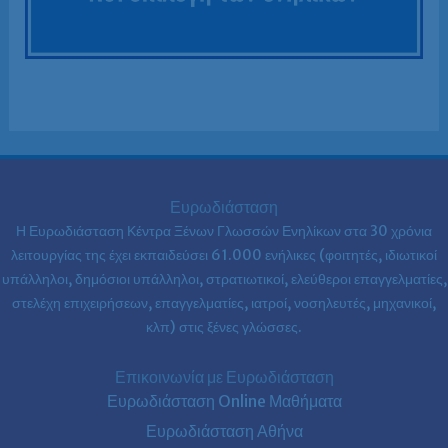
Ευρωδιάσταση
Η Ευρωδιάσταση Κέντρα Ξένων Γλωσσών Ενηλίκων στα
30 χρόνια
λειτουργίας της έχει εκπαιδεύσει 61.000 ενήλικες (φοιτητές, ιδιωτικοί
υπάλληλοι, δημόσιοι υπάλληλοι, στρατιωτικοί, ελεύθεροι επαγγελματίες,
στελέχη επιχειρήσεων, επαγγελματίες, ιατροί, νοσηλευτές, μηχανικοί,
κλπ) στις ξένες γλώσσες.
Επικοινωνία με Ευρωδιάσταση
Ευρωδιάσταση Online Μαθήματα
Ευρωδιάσταση Αθήνα