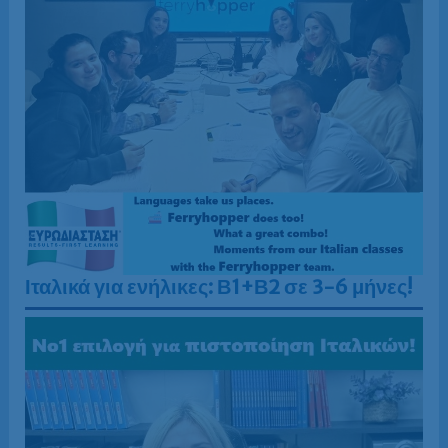
Ιταλικά για ενήλικες: Β1+Β2 σε 3-6 μήνες!