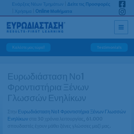
Μετάβαση
Ενάρξεις Νέων Τμημάτων
|
Δείτε τις Προσφορές
στο
|
Χρήσιμα
|
Online Μαθήματα
περιεχόμενο
Καλέστε μας τώρα!
Testimonials
Ευρωδιάσταση Νο1
Φροντιστήρια Ξένων
Γλωσσών Ενηλίκων
Στην
Ευρωδιάσταση Νο1 Φροντιστήρια Ξένων Γλωσσών
Ενηλίκων
στα 30 χρόνια λειτουργίας, 61.000
σπουδαστές έχουν μάθει ξένες γλώσσες μαζί μας.