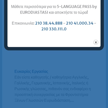
Μάθετε περισσότερα για το 5-LANGUAGE PASS by
EURODIASTASI και αποκτήστε το τώρα!
Επικοινωνία:
210 38.44.888
-
210 41.000.34
-
210 330.111.0
Ευκαιρίες Εργασίας
Εάν είστε καθηγητής / καθηγήτρια Αγγλικής,
Γαλλικής, Γερμανικής, Ισπανικής, Ιταλικής ή
Ρωσικής γλώσσας, πιθανόν σας ενδιαφέρει η
προοπτική συνεργασίας με τα Φροντιστήρια
Ξένων Γλωσσών Ευρωδιάσταση…