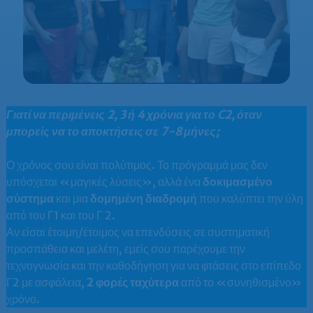
Γιατί να περιμένεις 2, 3 ή 4 χρόνια για το C2, όταν
μπορείς να το αποκτήσεις σε 7-8 μήνες;
Ο χρόνος σου είναι πολύτιμος. Το πρόγραμμά μας δεν
υπόσχεται «μαγικές λύσεις», αλλά ένα
δοκιμασμένο
σύστημα
και μια
δομημένη διαδρομή
που καλύπτει την ύλη
από του Γ1 και του Γ 2.
Αν είσαι έτοιμη/έτοιμος να επενδύσεις σε συστηματική
προσπάθεια και μελέτη, εμείς σου παρέχουμε την
τεχνογνωσία και την καθοδήγηση για να φτάσεις στο επίπεδο
Γ2 με ασφάλεια,
2 φορές ταχύτερα
από το «συνηθισμένο»
χρόνο.