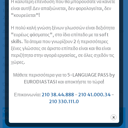
Η καλύτερη επένδυση που θα μπορούσατε να κάνετε
Τρόποι εξόφλησης διδάκτρων:
είναι αυτή! Δεν απαξιώνεται, δεν φορολογείται, δεν
1. Μετρητά (για ποσά έως 500 €).
"κουρεύεται"!
2. Με κατάθεση στην Εθνική Τράπεζα ή στην Alpha Bank.
3. Με πιστωτική ή χρεωστική κάρτα.
Η πολύ καλή γνώση ξένων γλωσσών είναι δεξιότητα
Δυνατότητα άτοκων δόσεων με πιστωτική κάρτα: ναι, εφόσον
"ευρέως φάσματος", στο ίδιο επίπεδο με τα soft
υποστηρίζεται από την πιστωτική κάρτα του κατόχου για τις
skills. Τα άτομα που γνωρίζουν 2 ή περισσότερες
ως άνω αναφερόμενες τράπεζες.
ξένες γλώσσες σε άριστο επίπεδο είναι και θα είναι
περιζήτητα στην αγορά εργασίας, σε όλες σχεδόν τις
Η παραπάνω προσφορά αφορά μαθήματα online real time,
χώρες.
δια ζώσης ή blended. Εάν ενδιαφέρεστε για ασύγχρονη
εκπαίδευση, ρωτήστε μας για αντίστοιχη προσφορά.
Μάθετε περισσότερα για το 5-LANGUAGE PASS by
EURODIASTASI και αποκτήστε το τώρα!
Όποια και αν είναι η επιλογή σας, όλα τα μαθήματα είναι
διαθέσιμα και σε video για να τα βλέπετε όταν και όσες φορές
Επικοινωνία:
210 38.44.888
-
210 41.000.34
-
θέλετε.
210 330.111.0
ΟΚ, αλλά γιατί να επιλέξω Ευρωδιάσταση; Υπάρχουν κι
άλλες σχολές που «υπόσχονται» Γ2 σε7-8 μήνες.