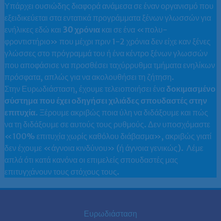
Υπάρχει ουσιώδης διαφορά ανάμεσα σε έναν οργανισμό που
εξειδικεύεται στα εντατικά προγράμματα ξένων γλωσσών για
ενήλικες εδώ και
30 χρόνια
και σε ένα «πολυ-
φροντιστήριο» που μέχρι πριν 1-2 χρόνια δεν είχε καν ξένες
γλώσσες στο πρόγραμμά του ή ένα κέντρο ξένων γλωσσών
που αποφάσισε να προσθέσει ταχύρρυθμα τμήματα ενηλίκων
πρόσφατα, απλώς για να ακολουθήσει τη ζήτηση.
Στην Ευρωδιάσταση, έχουμε τελειοποιήσει ένα
δοκιμασμένο
σύστημα
που έχει οδηγήσει χιλιάδες σπουδαστές στην
επιτυχία
. Ξέρουμε ακριβώς ποια ύλη να διδάξουμε και πώς
να τη διδάξουμε σε αυτούς τους ρυθμούς. Δεν υποσχόμαστε
«100% επιτυχία χωρίς καθόλου διάβασμα», ακριβώς γιατί
δεν έχουμε «άγνοια κινδύνου» (ή άγνοια γενικώς). Λέμε
απλά ότι κατά κανόνα οι επιμελείς σπουδαστές μας
επιτυγχάνουν τους στόχους τους.
Ευρωδιάσταση