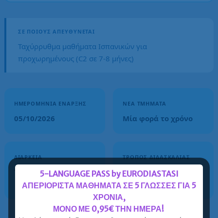
ΣΕ ΠΟΙΟΥΣ ΑΠΕΥΘΎΝΕΤΑΙ
Ταχύρρυθμα μαθήματα Ισπανικών για
προχωρημένους (C2 σε 7-8 μήνες)
ΗΜΕΡΟΜΗΝΊΑ ΈΝΑΡΞΗΣ
ΝΈΑ ΤΜΉΜΑΤΑ
05/10/2026
Μία φορά το χρόνο
ΔΙΆΡΚΕΙΑ
ΤΡΌΠΟΣ ΔΙΔΑΣΚΑΛΊΑΣ
7-8 μήνες
Οnline - Δια ζώσης -
5-LANGUAGE PASS by EURODIASTASI
Blended
ΑΠΕΡΙΟΡΙΣΤΑ ΜΑΘΗΜΑΤΑ ΣΕ 5 ΓΛΩΣΣΕΣ ΓΙΑ 5
ΧΡΟΝΙΑ,
ΜΟΝΟ ΜΕ 0,95€ ΤΗΝ ΗΜΕΡΑ!