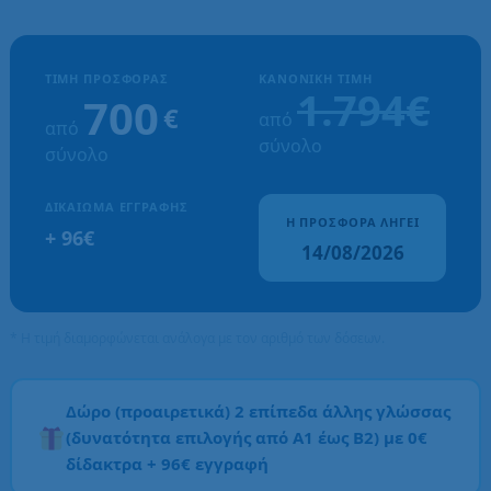
ΤΙΜΉ ΠΡΟΣΦΟΡΆΣ
ΚΑΝΟΝΙΚΉ ΤΙΜΉ
1.794€
700
€
από
από
σύνολο
σύνολο
ΔΙΚΑΊΩΜΑ ΕΓΓΡΑΦΉΣ
Η ΠΡΟΣΦΟΡΆ ΛΉΓΕΙ
+ 96€
14/08/2026
* Η τιμή διαμορφώνεται ανάλογα με τον αριθμό των δόσεων.
Δώρο (προαιρετικά) 2 επίπεδα άλλης γλώσσας
(δυνατότητα επιλογής από Α1 έως Β2) με 0€
δίδακτρα + 96€ εγγραφή