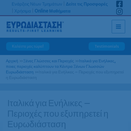
Μετάβαση
Ενάρξεις Νέων Τμημάτων
|
Δείτε τις Προσφορές
στο
|
Χρήσιμα
|
Online Μαθήματα
περιεχόμενο
Καλέστε μας τώρα!
Testimonials
Αρχική
»
Ξένες Γλώσσες και Περιοχές
»
Ιταλικά για Ενήλικες,
ποιες περιοχές καλύπτουν τα Κέντρα Ξένων Γλωσσών
Ευρωδιάσταση
»
Ιταλικά για Ενήλικες – Περιοχές που εξυπηρετεί
η Ευρωδιάσταση
Ιταλικά για Ενήλικες –
Περιοχές που εξυπηρετεί η
Ευρωδιάσταση