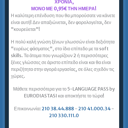
ΧΡΟΝΙΑ,
ΜΟΝΟ ΜΕ 0,95€ ΤΗΝ ΗΜΕΡΑ!
Ιταλικά για Ενήλικες Αιγάλεω
Η καλύτερη επένδυση που θα μπορούσατε να κάνετε
είναι αυτή! Δεν απαξιώνεται, δεν φορολογείται, δεν
Ιταλικά για ενήλικες Αιγάλεω = Ευρωδιάσταση!
"κουρεύεται"!
Μένω στο Αιγάλεω και χρειάζομαι πιστοποίηση
Ιταλικών για το ΑΣΕΠ. Είναι η Ευρωδιάσταση η
Η πολύ καλή γνώση ξένων γλωσσών είναι δεξιότητα
καλύτερη επιλογή για εμένα; …
"ευρέως φάσματος", στο ίδιο επίπεδο με τα soft
skills. Τα άτομα που γνωρίζουν 2 ή περισσότερες
Περισσότερα »
ξένες γλώσσες σε άριστο επίπεδο είναι και θα είναι
περιζήτητα στην αγορά εργασίας, σε όλες σχεδόν τις
χώρες.
Ιταλικά για Ενήλικες Ζωγράφου
Μάθετε περισσότερα για το 5-LANGUAGE PASS by
EURODIASTASI και αποκτήστε το τώρα!
Περισσότερα »
Επικοινωνία:
210 38.44.888
-
210 41.000.34
-
210 330.111.0