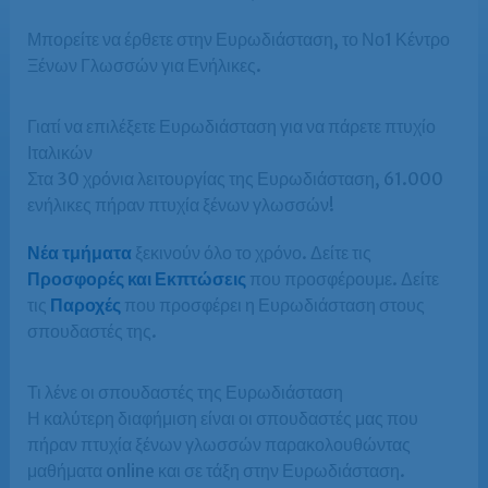
Μπορείτε να έρθετε στην Ευρωδιάσταση, το Νο1 Κέντρο
Ξένων Γλωσσών για Ενήλικες.
Γιατί να επιλέξετε Ευρωδιάσταση για να πάρετε πτυχίο
Ιταλικών
Στα 30 χρόνια λειτουργίας της Ευρωδιάσταση, 61.000
ενήλικες πήραν πτυχία ξένων γλωσσών!
Νέα τμήματα
ξεκινούν όλο το χρόνο. Δείτε τις
Προσφορές και Εκπτώσεις
που προσφέρουμε. Δείτε
τις
Παροχές
που προσφέρει η Ευρωδιάσταση στους
σπουδαστές της.
Τι λένε οι σπουδαστές της Ευρωδιάσταση
Η καλύτερη διαφήμιση είναι οι σπουδαστές μας που
πήραν πτυχία ξένων γλωσσών παρακολουθώντας
μαθήματα online και σε τάξη στην Ευρωδιάσταση.