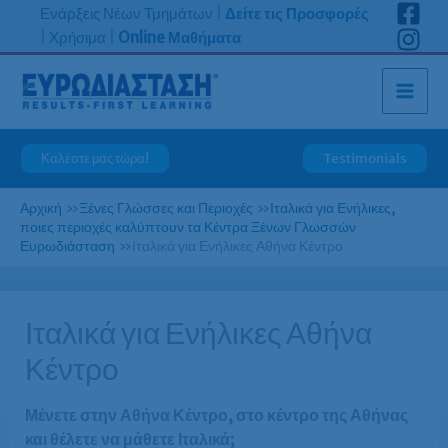
Μετάβαση
Ενάρξεις Νέων Τμημάτων
|
Δείτε τις Προσφορές
στο
|
Χρήσιμα
|
Online Μαθήματα
περιεχόμενο
Καλέστε μας τώρα!
Testimonials
Αρχική
»
Ξένες Γλώσσες και Περιοχές
»
Ιταλικά για Ενήλικες,
ποιες περιοχές καλύπτουν τα Κέντρα Ξένων Γλωσσών
Ευρωδιάσταση
»
Ιταλικά για Ενήλικες Αθήνα Κέντρο
Ιταλικά για Ενήλικες Αθήνα
Κέντρο
Μένετε στην Αθήνα Κέντρο, στο κέντρο της Αθήνας
και θέλετε να μάθετε Ιταλικά;