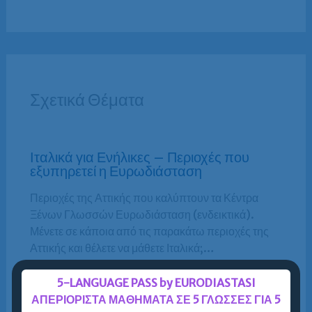
Σχετικά Θέματα
Ιταλικά για Ενήλικες – Περιοχές που
εξυπηρετεί η Ευρωδιάσταση
Περιοχές της Αττικής που καλύπτουν τα Κέντρα
Ξένων Γλωσσών Ευρωδιάσταση (ενδεικτικά).
Μένετε σε κάποια από τις παρακάτω περιοχές της
Αττικής και θέλετε να μάθετε Ιταλικά;…
5-LANGUAGE PASS by EURODIASTASI
Περισσότερα »
ΑΠΕΡΙΟΡΙΣΤΑ ΜΑΘΗΜΑΤΑ ΣΕ 5 ΓΛΩΣΣΕΣ ΓΙΑ 5