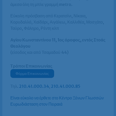
άμεσα όλη τη μπλε γραμμή metro.
Εύκολη πρόσβαση από Κερατσίνι, Νίκαια,
Κορυδαλλό, Χαϊδάρι, Αιγάλεω, Καλλιθέα, Μοσχάτο,
Ταύρο, Φάληρο, Ρέντη κλπ
Αγίου Κωνσταντίνου 11, 1ος όροφος, εντός Στοάς
Θεολόγου
(είσοδος και από Τσαμαδού 44)
Τρόποι Επικοινωνίας
Φόρμα Επικοινωνίας
Τηλ.
210.41.000.34
,
210.41.000.85
Είναι εύκολο να έρθετε στο Κέντρο Ξένων Γλωσσών
Ευρωδιάσταση στον Πειραιά