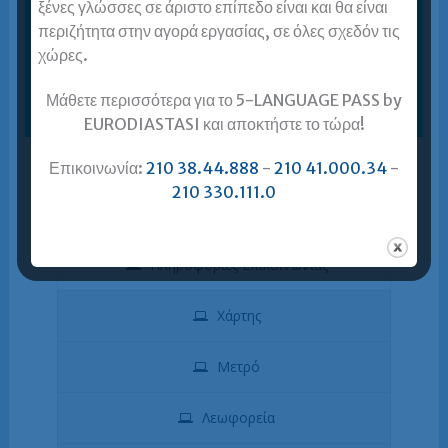
ξένες γλώσσες σε άριστο επίπεδο είναι και θα είναι
αποκλειστικό κριτήριο το ΔΙΚΟ ΣΑΣ συμφέρον!
περιζήτητα στην αγορά εργασίας, σε όλες σχεδόν τις
χώρες.
Δείτε το χάρτη της περιοχής και τις συγκοινωνίες
που σας εξυπηρετούν.
Μάθετε περισσότερα για το 5-LANGUAGE PASS by
EURODIASTASI και αποκτήστε το τώρα!
Επικοινωνία:
210 38.44.888
-
210 41.000.34
-
210 330.111.0
Αθήνα – Προάστια
Πληροφορίες Επικοινωνίας
Χάρτης
Μετρό
Λεωφορεία