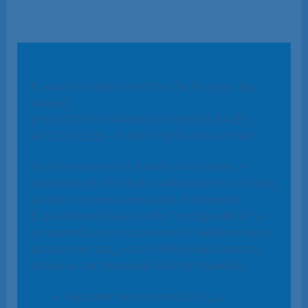
Εύκολη Πρόσβαση Από Όλες Τις Περιοχές Της
Αττικής!
ΔΥΝΑΤΟΤΗΤΑ ΠΑΡΑΚΟΛΟΥΘΗΣΗΣ ΚΑΙ ΕΞ
ΑΠΟΣΤΑΣΕΩΣ – ΠΑΝΕΥΡΩΠΑΙΚΗ ΚΑΛΥΨΗ
Σε όποια περιοχή της Αττικής και αν μένετε, η
πρόσβαση στα Κέντρα Ευρωδιάσταση είναι εύκολη
με όλα τα συγκοινωνιακά μέσα. Επιλέγοντας
Ευρωδιάσταση ξέρετε ότι θα “αποζημιωθείτε” με
το παραπάνω για το χρόνο που θα διαθέσετε για τις
μετακινήσεις σας, γιατί ΜΟΝΟ η Ευρωδιάσταση
μπορεί να σας προσφέρει ΟΛΑ τα παρακάτω:
Κορυφαία ποιότητα σπουδών, με