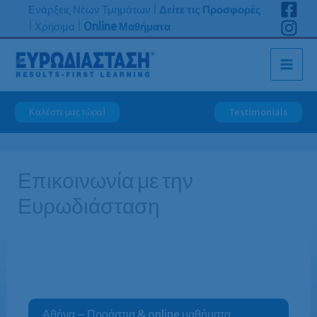
Μετάβαση
Ενάρξεις Νέων Τμημάτων
|
Δείτε τις Προσφορές
στο
|
Χρήσιμα
|
Online Μαθήματα
περιεχόμενο
Καλέστε μας τώρα!
Testimonials
Επικοινωνία με την
Ευρωδιάσταση
Αθήνα – Προάστια & online μαθήματα