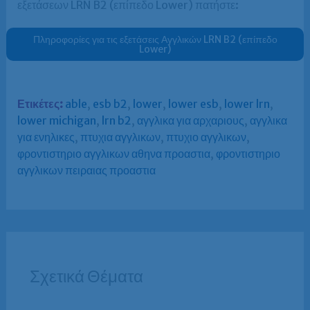
εξετάσεων LRN B2 (επίπεδο Lower) πατήστε:
Πληροφορίες για τις εξετάσεις Αγγλικών LRN B2 (επίπεδο
Lower)
Ετικέτες:
able
,
esb b2
,
lower
,
lower esb
,
lower lrn
,
lower michigan
,
lrn b2
,
αγγλικα για αρχαριους
,
αγγλικα
για ενηλικες
,
πτυχια αγγλικων
,
πτυχιο αγγλικων
,
φροντιστηριο αγγλικων αθηνα προαστια
,
φροντιστηριο
αγγλικων πειραιας προαστια
Σχετικά Θέματα