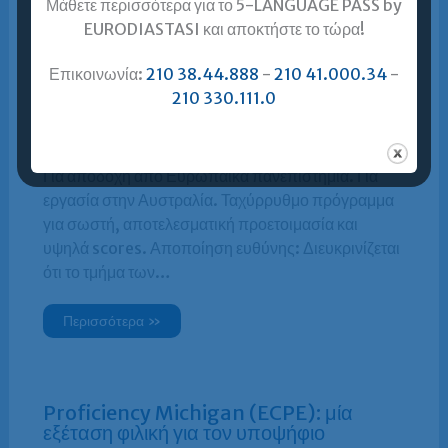
Μάθετε περισσότερα για το 5-LANGUAGE PASS by
EURODIASTASI και αποκτήστε το τώρα!
Περισσότερα »
Επικοινωνία:
210 38.44.888
-
210 41.000.34
-
210 330.111.0
IELTS™
Για αποδοχή από Ευρωπαϊκά πανεπιστήμια. Για
εργασία στην Αυστραλία. Ταχύρρυθμο πρόγραμμα
για σωστή, αποτελεσματική προετοιμασία και
υψηλά scores. Αποποίηση ευθύνης: Διευκρινίζεται
ότι το τμήμα των…
Περισσότερα »
Proficiency Michigan (ECPE): μία
εξέταση φιλική για τον υποψήφιο