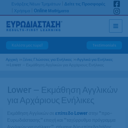
Μετάβαση
Ενάρξεις Νέων Τμημάτων
|
Δείτε τις Προσφορές
στο
|
Χρήσιμα
|
Online Μαθήματα
περιεχόμενο
Καλέστε μας τώρα!
Testimonials
Αρχική
»
Ξένες Γλώσσες για Ενήλικες
»
Αγγλικά για Ενήλικες
»
Lower – Εκμάθηση Αγγλικών για Αρχάριους Ενήλικες
Lower – Εκμάθηση Αγγλικών
για Αρχάριους Ενήλικες
Εκμάθηση Αγγλικών σε
επίπεδο Lower
στην “προ-
Ευρωδιάστασης” εποχή και “ταχύρρυθμο πρόγραμμα
Αγγλικών για ενήλικες”, σήμαινε δύο επίπεδα/τάξεις