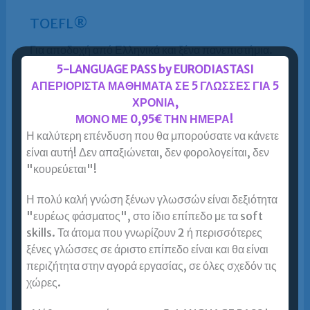
TOEFL®
Για αποδοχή από Ελληνικά και ξένα πανεπιστήμια.
Ταχύρρυθμο πρόγραμμα για σωστή,
5-LANGUAGE PASS by EURODIASTASI
αποτελεσματική προετοιμασία και υψηλά scores.
ΑΠΕΡΙΟΡΙΣΤΑ ΜΑΘΗΜΑΤΑ ΣΕ 5 ΓΛΩΣΣΕΣ ΓΙΑ 5
To TOEFL iBT® test είναι εξέταση η οποία
ΧΡΟΝΙΑ,
πιστοποιεί το…
ΜΟΝΟ ΜΕ 0,95€ ΤΗΝ ΗΜΕΡΑ!
Η καλύτερη επένδυση που θα μπορούσατε να κάνετε
Περισσότερα »
είναι αυτή! Δεν απαξιώνεται, δεν φορολογείται, δεν
"κουρεύεται"!
Η πολύ καλή γνώση ξένων γλωσσών είναι δεξιότητα
TOEIC®
"ευρέως φάσματος", στο ίδιο επίπεδο με τα soft
skills. Τα άτομα που γνωρίζουν 2 ή περισσότερες
Στοχευμένη προετοιμασία. Ειδικό πρόγραμμα
ξένες γλώσσες σε άριστο επίπεδο είναι και θα είναι
(selective skills development) για επιτυχή
περιζήτητα στην αγορά εργασίας, σε όλες σχεδόν τις
αντιμετώπιση των papers τα οποία συνθέτουν την
χώρες.
εξέταση. TOEIC® – Τι είναι; Το TOEIC® είναι
ένα…