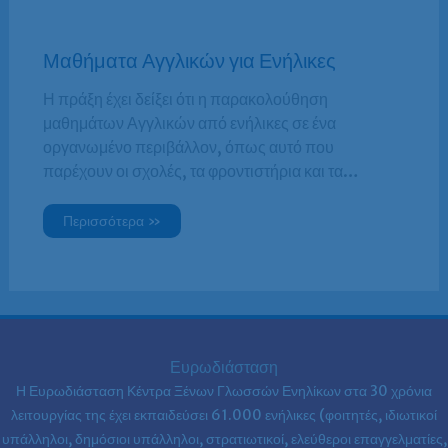
Μαθήματα Αγγλικών για Ενήλικες
Η πράξη έχει δείξει ότι η παρακολούθηση
μαθημάτων Αγγλικών από ενήλικες σε ένα
οργανωμένο περιβάλλον, όπως αυτό που
παρέχουν οι σχολές, τα φροντιστήρια και τα…
Περισσότερα »
Ευρωδιάσταση
Η Ευρωδιάσταση Κέντρα Ξένων Γλωσσών Ενηλίκων στα
30 χρόνια
λειτουργίας της έχει εκπαιδεύσει 61.000 ενήλικες (φοιτητές, ιδιωτικοί
υπάλληλοι, δημόσιοι υπάλληλοι, στρατιωτικοί, ελεύθεροι επαγγελματίες,