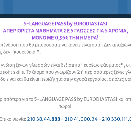
–
αναλυτική
περιγραφή
και
προσφορές
5-LANGUAGE PASS by EURODIASTASI
για
προετοιμασία
ΑΠΕΡΙΟΡΙΣΤΑ ΜΑΘΗΜΑΤΑ ΣΕ 5 ΓΛΩΣΣΕΣ ΓΙΑ 5 ΧΡΟΝΙΑ,
Lower
Michigan
ΜΟΝΟ ΜΕ 0,95€ ΤΗΝ ΗΜΕΡΑ!
σε
ταχύρρυθμα
πένδυση που θα μπορούσατε να κάνετε είναι αυτή! Δεν απαξιώνε
ΣΗΜΑΝΤΙΚΗ ΑΛΛΑΓΗ ΣΤΙΣ
τμήματα
, δεν "κουρεύεται"!
ενηλίκων
ΕΞΕΤΑΣΕΙΣ ΑΓΓΛΙΚΩΝ
 γνώση ξένων γλωσσών είναι δεξιότητα "ευρέως φάσματος", στο
LOWER MICHIGAN (ECCE)
α soft skills. Τα άτομα που γνωρίζουν 2 ή περισσότερες ξένες γ
δο είναι και θα είναι περιζήτητα στην αγορά εργασίας, σε όλες σχ
ρισσότερα για το 5-LANGUAGE PASS by EURODIASTASI και απ
τώρα!
Επικοινωνία:
210 38.44.888
-
210 41.000.34
-
210 330.111.