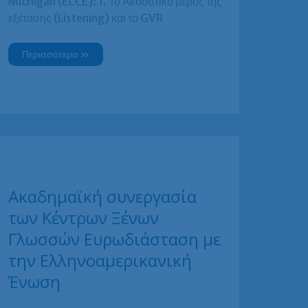
Michigan (ECCE): 1. Το Ακουστικό μέρος της
εξέτασης (Listening) και το GVR
Εξετάσεις
Περισσότερα »
Lower
Michigan
(ECCE):
Χρήσιμα
tips
για
τους
υποψήφιους
Ακαδημαϊκή συνεργασία
των Κέντρων Ξένων
Γλωσσών Ευρωδιάσταση με
την Ελληνοαμερικανική
Ένωση