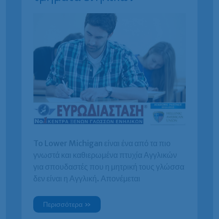
To Lower Michigan είναι ένα από τα πιο
γνωστά και καθιερωμένα πτυχία Αγγλικών
για σπουδαστές που η μητρική τους γλώσσα
δεν είναι η Αγγλική. Απονέμεται
Lower
Περισσότερα »
Michigan
ECCE