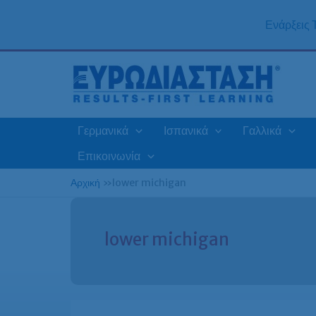
Μετάβαση
στο
Ενάρξεις
περιεχόμενο
Γερμανικά
Ισπανικά
Γαλλικά
Επικοινωνία
Αρχική
»
lower michigan
lower michigan