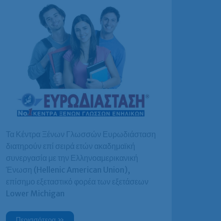
Τα Κέντρα Ξένων Γλωσσών Ευρωδιάσταση
διατηρούν επί σειρά ετών ακαδημαϊκή
συνεργασία με την Ελληνοαμερικανική
Ένωση (Hellenic American Union),
επίσημο εξεταστικό φορέα των εξετάσεων
Lower Michigan
Ακαδημαϊκή
Περισσότερα »