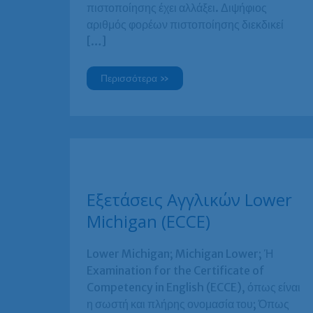
πιστοποίησης έχει αλλάξει. Διψήφιος
αριθμός φορέων πιστοποίησης διεκδικεί
[…]
Τελικά,
Περισσότερα »
τι
ΠΡΑΓΜΑΤΙΚΑ
χρειάζεσαι;
Το
πιο
εύκολο
B2
ή
το
πιο
αναγνωρίσιμο
Εξετάσεις Αγγλικών Lower
Lower;
Michigan (ECCE)
Lower Michigan; Michigan Lower; Ή
Examination for the Certificate of
Competency in English (ECCE), όπως είναι
η σωστή και πλήρης ονομασία του; Όπως