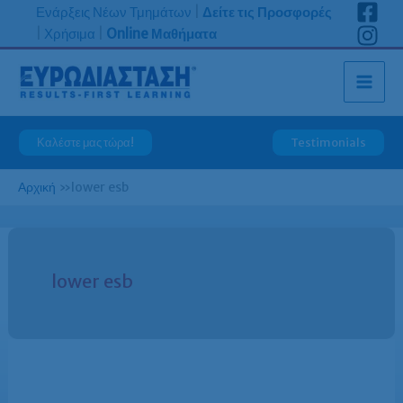
Μετάβαση
Ενάρξεις Νέων Τμημάτων
|
Δείτε τις Προσφορές
στο
|
Χρήσιμα
|
Online Μαθήματα
περιεχόμενο
Καλέστε μας τώρα!
Testimonials
Αρχική
»
lower esb
lower esb