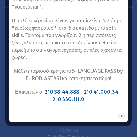
στελέχη επιχειρήσεων, επαγγελματίες, ιατροί, νοσηλευτές, μηχανικοί,
"κουρεύεται"!
κλπ) στις ξένες γλώσσες.
Η πολύ καλή γνώση ξένων γλωσσών είναι δεξιότητα
"ευρέως φάσματος", στο ίδιο επίπεδο με τα soft
Επικοινωνία με Ευρωδιάσταση
skills. Τα άτομα που γνωρίζουν 2 ή περισσότερες
Ευρωδιάσταση Online Μαθήματα
ξένες γλώσσες σε άριστο επίπεδο είναι και θα είναι
Ευρωδιάσταση Αθήνα
περιζήτητα στην αγορά εργασίας, σε όλες σχεδόν τις
Ευρωδιάσταση Πειραιάς
χώρες.
Ξένες Γλώσσες για Ενήλικες
Μάθετε περισσότερα για το 5-LANGUAGE PASS by
Αγγλικά για Ενήλικες
EURODIASTASI και αποκτήστε το τώρα!
Γαλλικά για Ενήλικες
Επικοινωνία:
210 38.44.888
-
210 41.000.34
-
Γερμανικά για Ενήλικες
210 330.111.0
Ισπανικά για Ενήλικες
Ιταλικά για Ενήλικες
Χρήσιμα