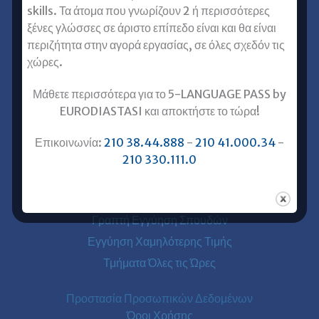
skills. Τα άτομα που γνωρίζουν 2 ή περισσότερες
Ξένες Γλώσσες για Ενήλικες
ξένες γλώσσες σε άριστο επίπεδο είναι και θα είναι
Αγγλικά για Ενήλικες
περιζήτητα στην αγορά εργασίας, σε όλες σχεδόν τις
Γαλλικά για Ενήλικες
χώρες.
Γερμανικά για Ενήλικες
Μάθετε περισσότερα για το 5-LANGUAGE PASS by
Ισπανικά για Ενήλικες
EURODIASTASI και αποκτήστε το τώρα!
Ιταλικά για Ενήλικες
Επικοινωνία:
210 38.44.888
-
210 41.000.34
-
Χρήσιμα
210 330.111.0
Ενάρξεις Τμημάτων
Γνώμες για την Ευρωδιάσταση
Γραπτή Εγγύηση Σπουδών
Εγγύηση Χαμηλότερης Τιμής
Τμήματα Όλες τις Ώρες
Προστασία Προσωπικών Δεδομένων
Όροι Χρήσης