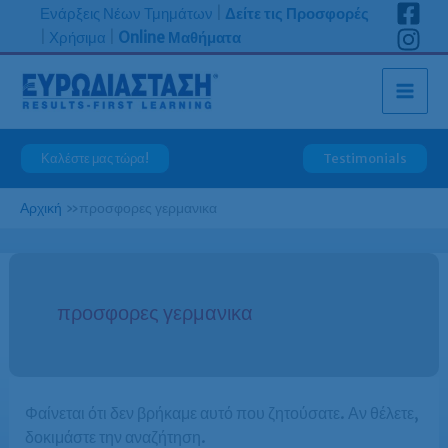
Μετάβαση
Ενάρξεις Νέων Τμημάτων
|
Δείτε τις Προσφορές
στο
|
Χρήσιμα
|
Online Μαθήματα
περιεχόμενο
Καλέστε μας τώρα!
Testimonials
Αρχική
»
προσφορες γερμανικα
προσφορες γερμανικα
Φαίνεται ότι δεν βρήκαμε αυτό που ζητούσατε. Αν θέλετε,
δοκιμάστε την αναζήτηση.