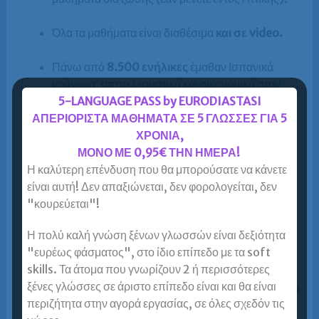
Όλα τα μαθήματα είναι διαθέσιμα
και σε video.
Πάνω από
8.500 ενήλικες
έμαθαν Ισπανικά
γρήγορα, αποτελεσματικά και οικονομικά στην
5-LANGUAGE PASS by EURODIASTASI
Ευρωδιάσταση.
ΑΠΕΡΙΟΡΙΣΤΑ ΜΑΘΗΜΑΤΑ ΣΕ 5 ΓΛΩΣΣΕΣ ΓΙΑ 5
ΧΡΟΝΙΑ,
Πάνω από
4.300 επιτυχόντες
στις εξετάσεις για
ΜΟΝΟ ΜΕ 0,95€ ΤΗΝ ΗΜΕΡΑ!
τα πτυχία Ισπανικών B2, C1 και C2.
Η καλύτερη επένδυση που θα μπορούσατε να κάνετε
είναι αυτή! Δεν απαξιώνεται, δεν φορολογείται, δεν
DELE
B2
και / ή
ΚΠΓ Β2 σε 6-12 μήνες
,
"κουρεύεται"!
αρχίζοντας από το μηδέν!
Η πολύ καλή γνώση ξένων γλωσσών είναι δεξιότητα
DELE
C2
και / ή
ΚΠΓ Γ2 σε 7-8 μήνες
για
"ευρέως φάσματος", στο ίδιο επίπεδο με τα soft
κατόχους Β2!
skills. Τα άτομα που γνωρίζουν 2 ή περισσότερες
ξένες γλώσσες σε άριστο επίπεδο είναι και θα είναι
Πιστοποιημένοι καθηγητές
Ισπανικών υψηλού
περιζήτητα στην αγορά εργασίας, σε όλες σχεδόν τις
επιπέδου
, με εξειδίκευση στα εντατικά online