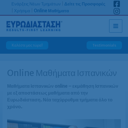
Μετάβαση
Ενάρξεις Νέων Τμημάτων
|
Δείτε τις Προσφορές
στο
|
Χρήσιμα
|
Online Μαθήματα
περιεχόμενο
Καλέστε μας τώρα!
Testimonials
Online Μαθήματα Ισπανικών
Μαθήματα Ισπανικών online – εκμάθηση Ισπανικών
με εξ αποστάσεως μαθήματα από την
Ευρωδιάσταση. Νέα ταχύρρυθμα τμήματα όλο το
χρόνο.