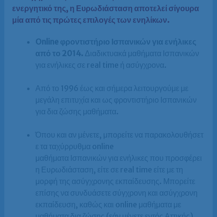
ενεργητικό της, η Ευρωδιάσταση αποτελεί σίγουρα
μία από τις πρώτες επιλογές των ενηλίκων.
Online φροντιστήριο Ισπανικών για ενήλικες
από το 2014.
Διαδικτυακά μαθήματα Ισπανικών
για ενήλικες σε real time ή ασύγχρονα.
Από το 1996 έως και σήμερα λειτουργούμε με
μεγάλη επιτυχία και ως φροντιστήριο Ισπανικών
για δια ζώσης μαθήματα.
Όπου και αν μένετε, μπορείτε να παρακολουθήσετ
ε τα ταχύρρυθμα online
μαθήματα Ισπανικών για ενήλικες που προσφέρει
η Ευρωδιάσταση, είτε σε real time είτε με τη
μορφή της ασύγχρονης εκπαίδευσης. Μπορείτε
επίσης να συνδυάσετε σύγχρονη και ασύγχρονη
εκπαίδευση, καθώς και online μαθήματα με
μαθήματα δια ζώσης (εάν μένετε εντός Αττικής).