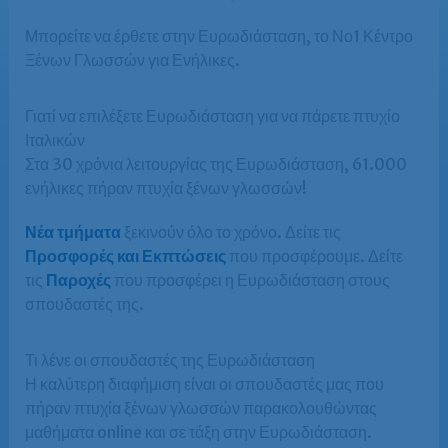
Μπορείτε να έρθετε στην Ευρωδιάσταση, το Νο1 Κέντρο
Ξένων Γλωσσών για Ενήλικες.
Γιατί να επιλέξετε Ευρωδιάσταση για να πάρετε πτυχίο
Ιταλικών
Στα 30 χρόνια λειτουργίας της Ευρωδιάσταση, 61.000
ενήλικες πήραν πτυχία ξένων γλωσσών!
Νέα τμήματα
ξεκινούν όλο το χρόνο. Δείτε τις
Προσφορές και Εκπτώσεις
που προσφέρουμε. Δείτε
τις
Παροχές
που προσφέρει η Ευρωδιάσταση στους
σπουδαστές της.
Τι λένε οι σπουδαστές της Ευρωδιάσταση
Η καλύτερη διαφήμιση είναι οι σπουδαστές μας που
πήραν πτυχία ξένων γλωσσών παρακολουθώντας
μαθήματα online και σε τάξη στην Ευρωδιάσταση.