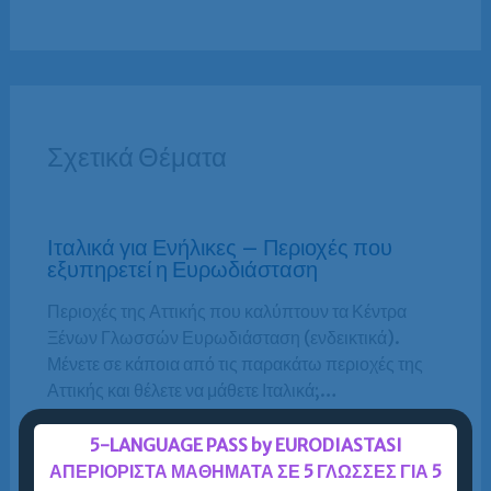
Σχετικά Θέματα
Ιταλικά για Ενήλικες – Περιοχές που
εξυπηρετεί η Ευρωδιάσταση
Περιοχές της Αττικής που καλύπτουν τα Κέντρα
Ξένων Γλωσσών Ευρωδιάσταση (ενδεικτικά).
Μένετε σε κάποια από τις παρακάτω περιοχές της
Αττικής και θέλετε να μάθετε Ιταλικά;…
5-LANGUAGE PASS by EURODIASTASI
Περισσότερα »
ΑΠΕΡΙΟΡΙΣΤΑ ΜΑΘΗΜΑΤΑ ΣΕ 5 ΓΛΩΣΣΕΣ ΓΙΑ 5