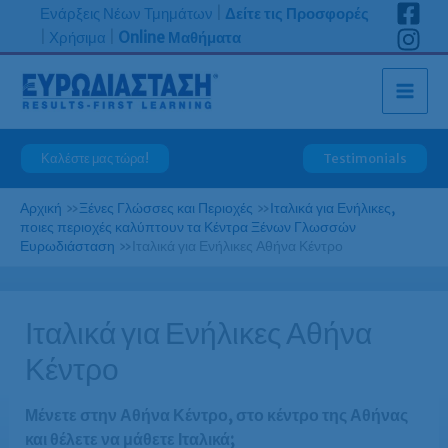
Μετάβαση
Ενάρξεις Νέων Τμημάτων
|
Δείτε τις Προσφορές
στο
|
Χρήσιμα
|
Online Μαθήματα
περιεχόμενο
Καλέστε μας τώρα!
Testimonials
Αρχική
»
Ξένες Γλώσσες και Περιοχές
»
Ιταλικά για Ενήλικες,
ποιες περιοχές καλύπτουν τα Κέντρα Ξένων Γλωσσών
Ευρωδιάσταση
»
Ιταλικά για Ενήλικες Αθήνα Κέντρο
Ιταλικά για Ενήλικες Αθήνα
Κέντρο
Μένετε στην Αθήνα Κέντρο, στο κέντρο της Αθήνας
και θέλετε να μάθετε Ιταλικά;