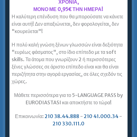
ΧΡΟΝΙΑ,
ΜΟΝΟ ΜΕ 0,95€ ΤΗΝ ΗΜΕΡΑ!
Ιταλικά για Ενήλικες Αιγάλεω
Η καλύτερη επένδυση που θα μπορούσατε να κάνετε
είναι αυτή! Δεν απαξιώνεται, δεν φορολογείται, δεν
Ιταλικά για ενήλικες Αιγάλεω = Ευρωδιάσταση!
"κουρεύεται"!
Μένω στο Αιγάλεω και χρειάζομαι πιστοποίηση
Ιταλικών για το ΑΣΕΠ. Είναι η Ευρωδιάσταση η
Η πολύ καλή γνώση ξένων γλωσσών είναι δεξιότητα
καλύτερη επιλογή για εμένα; …
"ευρέως φάσματος", στο ίδιο επίπεδο με τα soft
skills. Τα άτομα που γνωρίζουν 2 ή περισσότερες
Περισσότερα »
ξένες γλώσσες σε άριστο επίπεδο είναι και θα είναι
περιζήτητα στην αγορά εργασίας, σε όλες σχεδόν τις
χώρες.
Ιταλικά για Ενήλικες Ζωγράφου
Μάθετε περισσότερα για το 5-LANGUAGE PASS by
EURODIASTASI και αποκτήστε το τώρα!
Περισσότερα »
Επικοινωνία:
210 38.44.888
-
210 41.000.34
-
210 330.111.0