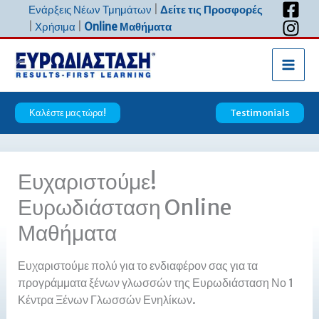
Μετάβαση
Ενάρξεις Νέων Τμημάτων
|
Δείτε τις Προσφορές
στο
|
Χρήσιμα
|
Online Μαθήματα
περιεχόμενο
Καλέστε μας τώρα!
Testimonials
Ευχαριστούμε!
Ευρωδιάσταση Online
Μαθήματα
Ευχαριστούμε πολύ για το ενδιαφέρον σας για τα
προγράμματα ξένων γλωσσών της Ευρωδιάσταση Νο 1
Κέντρα Ξένων Γλωσσών Ενηλίκων.