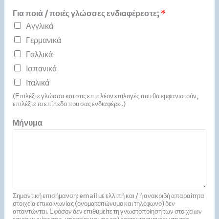
Για ποιά / ποιές γλώσσες ενδιαφέρεστε;
*
Αγγλικά
Γερμανικά
Γαλλικά
Ισπανικά
Ιταλικά
(Επιλέξτε γλώσσα και στις επιπλέον επιλογές που θα εμφανιστούν,
επιλέξτε το επίπεδο που σας ενδιαφέρει.)
Μήνυμα
Σημαντική επισήμανση: email με ελλιπή και / ή ανακριβή απαραίτητα
στοιχεία επικοινωνίας (ονοματεπώνυμο και τηλέφωνο) δεν
απαντώνται. Εφόσον δεν επιθυμείτε τη γνωστοποίηση των στοιχείων