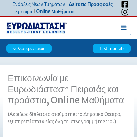
Μετάβαση
Ενάρξεις Νέων Τμημάτων
|
Δείτε τις Προσφορές
στο
|
Χρήσιμα
|
Online Μαθήματα
περιεχόμενο
Καλέστε μας τώρα!
Testimonials
Επικοινωνία με
Ευρωδιάσταση Πειραιάς και
προάστια, Online Μαθήματα
(Ακριβώς δίπλα στο σταθμό metro Δημοτικό Θέατρο,
εξυπηρετεί απευθείας όλη τη μπλε γραμμή metro.)