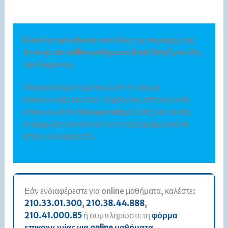
Εύκολη πρόσβαση από όλες τις περιοχές της
Αττικής και online μαθήματα (real time) για όλη
την Ευρώπη.
Παρακαλούμε συμπληρώστε τη φόρμα
επικοινωνίας και ένας σύμβουλος σπουδών θα
επικοινωνήσει
τηλεφωνικά
μαζί σας για να σας
ενημερώσει αναλυτικά για το πρόγραμμα για το
οποίο ενδιαφέρεστε.
Εάν ενδιαφέρεστε για online μαθήματα, καλέστε:
210.33.01.300
,
210.38.44.888
,
210.41.000.85
ή συμπληρώστε τη
φόρμα
επικοινωνίας για online μαθήματα
.