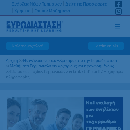
Μετάβαση
Ενάρξεις Νέων Τμημάτων
|
Δείτε τις Προσφορές
στο
|
Χρήσιμα
|
Online Μαθήματα
περιεχόμενο
Καλέστε μας τώρα!
Testimonials
Αρχική
»
Νέα-Ανακοινώσεις-Χρήσιμα από την Ευρωδιάσταση
»
Μαθήματα Γερμανικών για αρχάριους και προχωρημένους
»
Εξετάσεις πτυχίων Γερμανικών Zertifikat B1 και Β2 – χρήσιμες
πληροφορίες