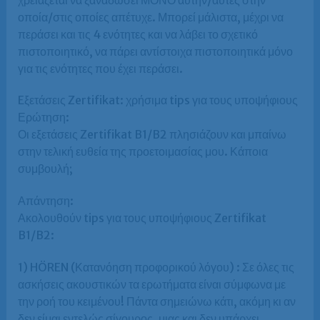
οποία/στις οποίες απέτυχε. Μπορεί μάλιστα, μέχρι να
περάσει και τις 4 ενότητες και να λάβει το σχετικό
πιστοποιητικό, να πάρει αντίστοιχα πιστοποιητικά μόνο
για τις ενότητες που έχει περάσει.
Eξετάσεις Zertifikat: χρήσιμα tips για τους υποψήφιους
Ερώτηση:
Οι εξετάσεις Zertifikat B1/B2 πλησιάζουν και μπαίνω
στην τελική ευθεία της προετοιμασίας μου. Κάποια
συμβουλή;
Απάντηση:
Ακολουθούν tips για τους υποψήφιους Zertifikat
B1/B2:
1) HÖREN (Κατανόηση προφορικού λόγου) : Σε όλες τις
ασκήσεις ακουστικών τα ερωτήματα είναι σύμφωνα με
την ροή του κειμένου! Πάντα σημειώνω κάτι, ακόμη κι αν
δεν είμαι εντελώς σίγουρος, μιας και δεν υπάρχει