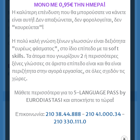
ΜΟΝΟ ΜΕ 0,95€ ΤΗΝ ΗΜΕΡΑ!
Η καλύτερη επένδυση που θα μπορούσατε να κάνετε
Μην ξεχάσετε να απομνημονεύσετε στερεότυπες
είναι αυτή! Δεν απαξιώνεται, δεν φορολογείται, δεν
εκφράσεις που διδαχθήκατε για τις εκθέσεις και τα
"κουρεύεται"!
προφορικά σας! Έτσι, πέρα από τον εμπλουτισμό του
λεξιλογίου σας, θα είστε έτοιμοι να τις χρησιμοποιήσετε
Η πολύ καλή γνώση ξένων γλωσσών είναι δεξιότητα
στις εξετάσεις, κερδίζοντας χρόνο!
"ευρέως φάσματος", στο ίδιο επίπεδο με τα soft
skills. Τα άτομα που γνωρίζουν 2 ή περισσότερες
ξένες γλώσσες σε άριστο επίπεδο είναι και θα είναι
Ετικέτες:
zertifikat b1
,
εξετασεις Zertifikat B1
,
περιζήτητα στην αγορά εργασίας, σε όλες σχεδόν τις
εξετασεις γερμανικων
,
πτυχιο γερμανικων
χώρες.
Μάθετε περισσότερα για το 5-LANGUAGE PASS by
EURODIASTASI και αποκτήστε το τώρα!
Επικοινωνία:
210 38.44.888
-
210 41.000.34
-
Σχετικά Θέματα
210 330.111.0