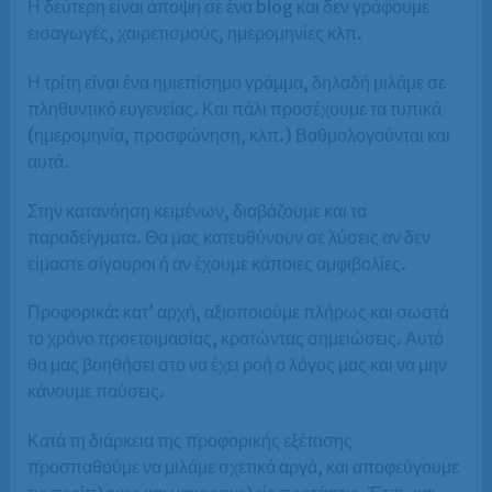
Η δεύτερη είναι άποψη σε ένα blog και δεν γράφουμε
εισαγωγές, χαιρετισμούς, ημερομηνίες κλπ.
Η τρίτη είναι ένα ημιεπίσημο γράμμα, δηλαδή μιλάμε σε
πληθυντικό ευγενείας. Και πάλι προσέχουμε τα τυπικά
(ημερομηνία, προσφώνηση, κλπ.) Βαθμολογούνται και
αυτά.
Στην κατανόηση κειμένων, διαβάζουμε και τα
παραδείγματα. Θα μας κατευθύνουν σε λύσεις αν δεν
είμαστε σίγουροι ή αν έχουμε κάποιες αμφιβολίες.
Προφορικά: κατ’ αρχή, αξιοποιούμε πλήρως και σωστά
το χρόνο προετοιμασίας, κρατώντας σημειώσεις. Αυτό
θα μας βοηθήσει στο να έχει ροή ο λόγος μας και να μην
κάνουμε παύσεις.
Κατά τη διάρκεια της προφορικής εξέτασης
προσπαθούμε να μιλάμε σχετικά αργά, και αποφεύγουμε