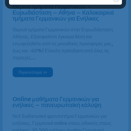
Θερινά τμήματα Γερμανικών –
Ευρωδιάσταση – Αθήνα – Καλοκαιρινά
τμήματα Γερμανικών για Ενήλικες
Θερινά τμήματα Γερμανικών στην Ευρωδιάσταση
Αθήνας. Εξασφαλίστε έγκαιρα θέση και
επωφεληθείτε από τις μοναδικές προσφορές μας,
έως και -60%! Εύκολη πρόσβαση από όλες τις
περιοχές…
Περισσότερα »
Online μαθήματα Γερμανικών για
ενήλικες – πανευρωπαϊκή κάλυψη
Νο1 διαδικτυακό φροντιστήριο Γερμανικών για
ενήλικες. Γερμανικά online στους ειδικούς στους
ενήλικες. 10.500 ενήλικες έμαθαν Γερμανικά