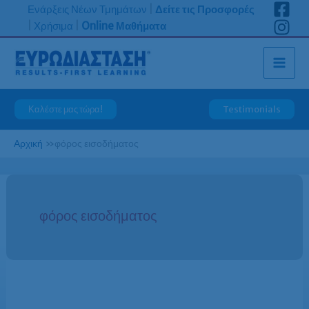
Μετάβαση
Ενάρξεις Νέων Τμημάτων
|
Δείτε τις Προσφορές
στο
|
Χρήσιμα
|
Online Μαθήματα
περιεχόμενο
Καλέστε μας τώρα!
Testimonials
Αρχική
»
φόρος εισοδήματος
φόρος εισοδήματος