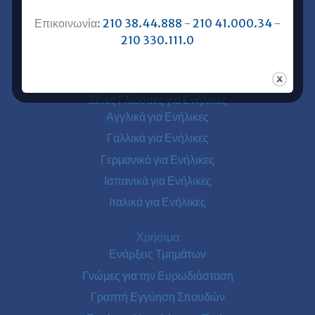
Επικοινωνία με Ευρωδιάσταση
Ευρωδιάσταση Online Μαθήματα
Επικοινωνία:
210 38.44.888
-
210 41.000.34
-
210 330.111.0
Ευρωδιάσταση Αθήνα
Ευρωδιάσταση Πειραιάς
Ξένες Γλώσσες για Ενήλικες
Αγγλικά για Ενήλικες
Γαλλικά για Ενήλικες
Γερμανικά για Ενήλικες
Ισπανικά για Ενήλικες
Ιταλικά για Ενήλικες
Χρήσιμα
Ενάρξεις Τμημάτων
Γνώμες για την Ευρωδιάσταση
Γραπτή Εγγύηση Σπουδών