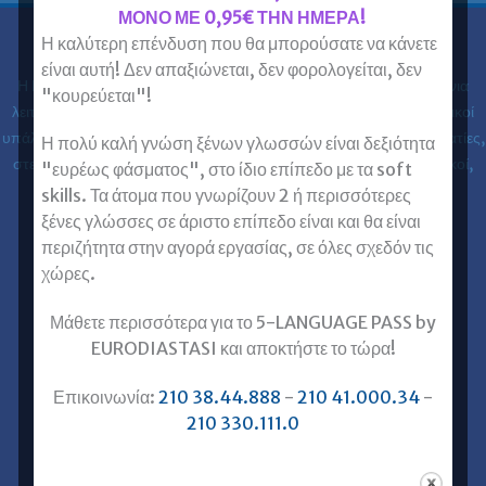
Πειραιά
ΜΟΝΟ ΜΕ 0,95€ ΤΗΝ ΗΜΕΡΑ!
προάστια
και
Η καλύτερη επένδυση που θα μπορούσατε να κάνετε
online
Ευρωδιάσταση
πανευρωπαϊκά.
είναι αυτή! Δεν απαξιώνεται, δεν φορολογείται, δεν
Μάθετε
Η Ευρωδιάσταση Κέντρα Ξένων Γλωσσών Ενηλίκων στα
30 χρόνια
"κουρεύεται"!
ξένες
γλώσσες
λειτουργίας της έχει εκπαιδεύσει 61.000 ενήλικες (φοιτητές, ιδιωτικοί
με
υπάλληλοι, δημόσιοι υπάλληλοι, στρατιωτικοί, ελεύθεροι επαγγελματίες,
ταχύρρυθμα
Η πολύ καλή γνώση ξένων γλωσσών είναι δεξιότητα
μαθήματα
στελέχη επιχειρήσεων, επαγγελματίες, ιατροί, νοσηλευτές, μηχανικοί,
"ευρέως φάσματος", στο ίδιο επίπεδο με τα soft
αποκλειστικά
για
κλπ) στις ξένες γλώσσες.
skills. Τα άτομα που γνωρίζουν 2 ή περισσότερες
ενήλικες
online
ξένες γλώσσες σε άριστο επίπεδο είναι και θα είναι
ή
Επικοινωνία με Ευρωδιάσταση
σε
περιζήτητα στην αγορά εργασίας, σε όλες σχεδόν τις
τάξη.
Ευρωδιάσταση Online Μαθήματα
χώρες.
Ευρωδιάσταση Αθήνα
Μάθετε περισσότερα για το 5-LANGUAGE PASS by
Ευρωδιάσταση Πειραιάς
EURODIASTASI και αποκτήστε το τώρα!
Ξένες Γλώσσες για Ενήλικες
Επικοινωνία:
210 38.44.888
-
210 41.000.34
-
Αγγλικά για Ενήλικες
210 330.111.0
Γαλλικά για Ενήλικες
Γερμανικά για Ενήλικες