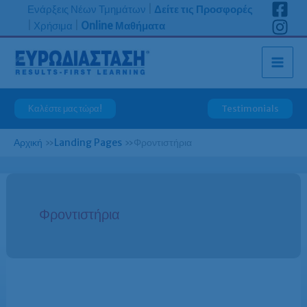
Μετάβαση
Ενάρξεις Νέων Τμημάτων
|
Δείτε τις Προσφορές
στο
|
Χρήσιμα
|
Online Μαθήματα
περιεχόμενο
Καλέστε μας τώρα!
Testimonials
Αρχική
»
Landing Pages
»
Φροντιστήρια
Φροντιστήρια