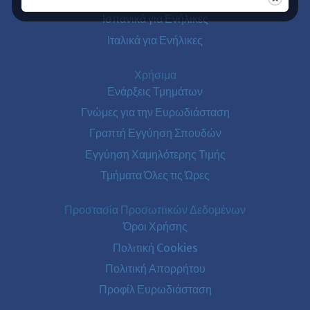
Ισπανικά για Ενήλικες
Ιταλικά για Ενήλικες
Χρήσιμα
Ενάρξεις Τμημάτων
Γνώμες για την Ευρωδιάσταση
Γραπτή Εγγύηση Σπουδών
Εγγύηση Χαμηλότερης Τιμής
Τμήματα Όλες τις Ώρες
Προστασία Προσωπικών Δεδομένων
Όροι Χρήσης
Πολιτική Cookies
Πολιτική Απορρήτου
Προφίλ Ευρωδιάσταση