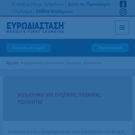
Μετάβαση
Ενάρξεις Νέων Τμημάτων
|
Δείτε τις Προσφορές
στο
|
Χρήσιμα
|
Online Μαθήματα
περιεχόμενο
Καλέστε μας τώρα!
Testimonials
Αρχική
»
γερμανικα για ενηλικες πειραιας προαστια
γερμανικα για ενηλικες πειραιας
προαστια
Φαίνεται ότι δεν βρήκαμε αυτό που ζητούσατε. Αν θέλετε,