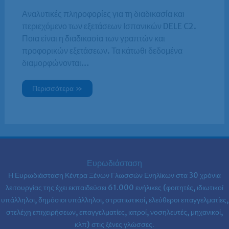
Αναλυτικές πληροφορίες για τη διαδικασία και
περιεχόμενο των εξετάσεων Ισπανικών DELE C2.
Ποια είναι η διαδικασία των γραπτών και
προφορικών εξετάσεων. Τα κάτωθι δεδομένα
διαμορφώνονται…
Περισσότερα »
Ευρωδιάσταση
Η Ευρωδιάσταση Κέντρα Ξένων Γλωσσών Ενηλίκων στα
30 χρόνια
λειτουργίας της έχει εκπαιδεύσει 61.000 ενήλικες (φοιτητές, ιδιωτικοί
υπάλληλοι, δημόσιοι υπάλληλοι, στρατιωτικοί, ελεύθεροι επαγγελματίες,
στελέχη επιχειρήσεων, επαγγελματίες, ιατροί, νοσηλευτές, μηχανικοί,
κλπ) στις ξένες γλώσσες.