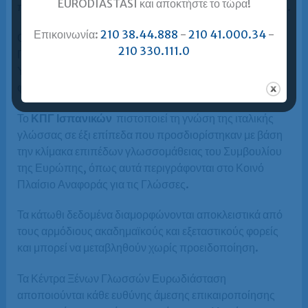
EURODIASTASI και αποκτήστε το τώρα!
παράγει γραπτό και προφορικό λόγο της γλώσσας αυτής.
Επικοινωνία:
210 38.44.888
-
210 41.000.34
-
Οι εξετάσεις του ΚΠΓ διεξάγονται από τη Διεύθυνση
210 330.111.0
Πιστοποίησης της Γνώσης Ξένων Γλωσσών του
Υπουργείου Εθνικής Παιδείας και Θρησκευμάτων δύο
φορές το χρόνο
(Μάιο και Νοέμβριο).
Το
ΚΠΓ Ισπανικών
πιστοποιεί τη γνώση της ιταλικής
γλώσσας σε έξι επίπεδα που προσδιορίστηκαν με βάση
την κλίμακα επιπέδων γλωσσομάθειας του Συμβουλίου
της Ευρώπης, όπως αυτά περιγράφονται στο Κοινό
Πλαίσιο Αναφοράς για τις Γλώσσες.
Τα κάτωθι δεδομένα διαμορφώνονται αποκλειστικά από
τους αρμόδιους ακαδημαϊκούς και εξεταστικούς φορείς
και μπορεί να μεταβληθούν χωρίς προειδοποίηση.
Τα Κέντρα Ξένων Γλωσσών Ευρωδιάσταση
αποποιούνται κάθε ευθύνης άμεσης επικαιροποίησης