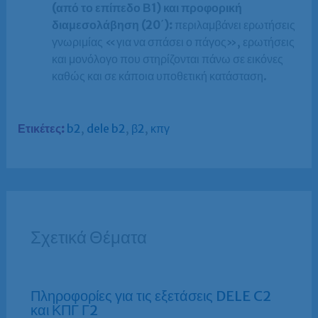
(από το επίπεδο Β1) και προφορική
διαμεσολάβηση (20΄):
περιλαμβάνει ερωτήσεις
γνωριμίας «για να σπάσει ο πάγος», ερωτήσεις
και μονόλογο που στηρίζονται πάνω σε εικόνες
καθώς και σε κάποια υποθετική κατάσταση.
Ετικέτες:
b2
,
dele b2
,
β2
,
κπγ
Σχετικά Θέματα
Πληροφορίες για τις εξετάσεις DELE C2
και ΚΠΓ Γ2