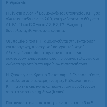
​Βαθμολογία:
Η μέγιστη συνολική βαθμολογία του υποψηφίου ΚΠΓ, σε
όλα τα επίπεδα είναι το 200, και η «βάση» το 60 για τα
Α1, Β1, Γ1 και 120 για τα Α2, Β2, Γ2. Ελάχιστη
βαθμολογία, 30% σε κάθε ενότητα.
Οι υποψήφιοι του ΚΠΓ αξιολογούνται στην κατανόηση
και παράγωγη, προφορικού και γραπτού λογού.
Αξιολογούνται επίσης στην ικανότητα τους να
μεταφέρουν πληροφορίες από την ελληνική γλώσσα στη
γλώσσα την οποία επιθυμούν να πιστοποιήσουν.
Η εξέταση για το Κρατικό Πιστοποιητικό Γλωσσομάθειας
αποτελείται από τέσσερις ενότητες. Κάθε ενότητα του
ΚΠΓ περιέχει κείμενα ή/και εικόνες που συνοδεύονται
από μια σειρά ερωτημάτων (items) .
Πιο συγκεκριμένα στις τέσσερις ενότητες επιπέδου Β