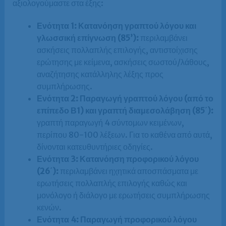
αξιολογούμαστε στα έξης:
Ενότητα 1: Κατανόηση γραπτού λόγου και
γλωσσική επίγνωση (85’):
περιλαμβάνει
ασκήσεις πολλαπλής επιλογής, αντιστοίχισης
ερώτησης με κείμενα, ασκήσεις σωστού/λάθους,
αναζήτησης κατάλληλης λέξης προς
συμπλήρωσης.
Ενότητα 2:
Παραγωγή γραπτού λόγου (από το
επίπεδο Β1) και γραπτή διαμεσολάβηση (85΄):
γραπτή παραγωγή 4 σύντομων κειμένων,
περίπου 80-100 λέξεων. Για το καθένα από αυτά,
δίνονται κατευθυντήριες οδηγίες.
Ενότητα 3: Κατανόηση προφορικού λόγου
(26΄):
περιλαμβάνει ηχητικά αποσπάσματα με
ερωτήσεις πολλαπλής επιλογής καθώς και
μονόλογο ή διάλογο με ερωτήσεις συμπλήρωσης
κενών.
Ενότητα 4:
Παραγωγή προφορικού λόγου