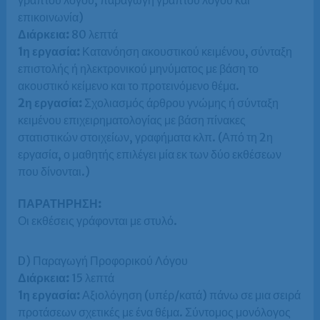
γραπτού λόγου, παραγωγή γραπτού λόγου και
επικοινωνία)
Διάρκεια:
80 λεπτά
1η εργασία:
Κατανόηση ακουστικού κειμένου, σύνταξη
επιστολής ή ηλεκτρονικού μηνύματος με βάση το
ακουστικό κείμενο και το προτεινόμενο θέμα.
2η εργασία:
Σχολιασμός άρθρου γνώμης ή σύνταξη
κειμένου επιχειρηματολογίας με βάση πίνακες
στατιστικών στοιχείων, γραφήματα κλπ. (Από τη 2η
εργασία, ο μαθητής επιλέγει μία εκ των δύο εκθέσεων
που δίνονται.)
ΠΑΡΑΤΗΡΗΣΗ:
Οι εκθέσεις γράφονται με στυλό.
D) Παραγωγή Προφορικού Λόγου
Διάρκεια:
15 λεπτά
1η εργασία:
Αξιολόγηση (υπέρ/κατά) πάνω σε μια σειρά
προτάσεων σχετικές με ένα θέμα. Σύντομος μονόλογος