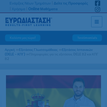
Μετάβαση
Ενάρξεις Νέων Τμημάτων
|
Δείτε τις Προσφορές
στο
|
Χρήσιμα
|
Online Μαθήματα
περιεχόμενο
Καλέστε μας τώρα!
Testimonials
Αρχική
»
Εξετάσεις Γλωσσομάθειας
»
Εξετάσεις Ισπανικών
(DELE - ΚΠΓ)
»
Πληροφορίες για τις εξετάσεις DELE Β2 και ΚΠΓ
Β2