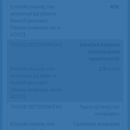
80€
Συνολική διάρκεια
εξέτασης
(κατά
προσέγγιση):
216 λεπτά
Τομείς εξέτασης του
υποψήφιου:
Γραπτά και προφορικά