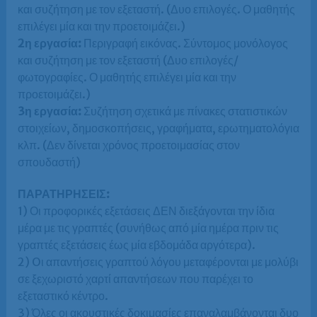
και συζήτηση με τον εξεταστή. (Δυο επιλογές. Ο μαθητής
επιλέγει μία και την προετοιμάζει.)
2η εργασία:
Περιγραφή εικόνας. Σύντομος μονόλογος
και συζήτηση με τον εξεταστή (Δυο επιλογές/
φωτογραφίες. Ο μαθητής επιλέγει μία και την
προετοιμάζει.)
3η εργασία:
Συζήτηση σχετικά με πίνακες στατιστικών
στοιχείων, δημοσκοπήσεις, γραφήματα, ερωτηματολόγια
κλπ. (Δεν δίνεται χρόνος προετοιμασίας στον
σπουδαστή)
ΠΑΡΑΤΗΡΗΣΕΙΣ:
1) Οι προφορικές εξετάσεις ΔΕΝ διεξάγονται την ίδια
μέρα με τις γραπτές (συνήθως από μία ημέρα πριν τις
γραπτές εξετάσεις έως μία εβδομάδα αργότερα).
2) Oι απαντήσεις γραπτού λόγου μεταφέρονται με μολύβι
σε ξεχωριστό χαρτί απαντήσεων που παρέχει το
εξεταστικό κέντρο.
3) Όλες οι ακουστικές δοκιμασίες επαναλαμβάνονται δυο