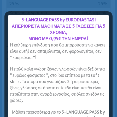
25%
Προφορική δοκιμασία
5-LANGUAGE PASS by EURODIASTASI
ΑΠΕΡΙΟΡΙΣΤΑ ΜΑΘΗΜΑΤΑ ΣΕ 5 ΓΛΩΣΣΕΣ ΓΙΑ 5
25%
ΧΡΟΝΙΑ,
ΜΟΝΟ ΜΕ 0,95€ ΤΗΝ ΗΜΕΡΑ!
Εξετάσεις Ισπανικών ΚΠΓ B2
Η καλύτερη επένδυση που θα μπορούσατε να κάνετε
είναι αυτή! Δεν απαξιώνεται, δεν φορολογείται, δεν
Αναλυτικές πληροφορίες για τη διαδικασία και
"κουρεύεται"!
περιεχόμενο των εξετάσεων Ισπανικών ΚΠΓ Β2.
Η πολύ καλή γνώση ξένων γλωσσών είναι δεξιότητα
Τι είναι το Κρατικό Πιστοποιητικό Γλωσσομάθειας-
"ευρέως φάσματος", στο ίδιο επίπεδο με τα soft
Ισπανικών;
skills. Τα άτομα που γνωρίζουν 2 ή περισσότερες
ξένες γλώσσες σε άριστο επίπεδο είναι και θα είναι
Το Κρατικό Πιστοποιητικό Γλωσσομάθειας (ΚΠΓ) είναι
περιζήτητα στην αγορά εργασίας, σε όλες σχεδόν τις
ένα σύστημα εξετάσεων που αποσκοπεί στην
χώρες.
πιστοποίηση διαφορετικών επιπέδων «γνώσης» της
Ισπανικής γλώσσας, δηλαδή εξετάζει το βαθμό
Μάθετε περισσότερα για το 5-LANGUAGE PASS by
ικανότητας που έχει αναπτύξει κάποιος να κατανοεί και να