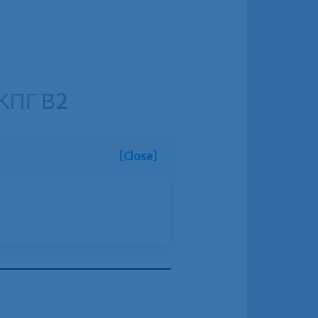
ι ΚΠΓ Β2
[Close]