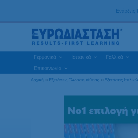
Μετάβαση
στο
Ενάρξεις
περιεχόμενο
Γερμανικά
Ισπανικά
Γαλλικά
Επικοινωνία
Αρχική
»
Εξετάσεις Γλωσσομάθειας
»
Εξετάσεις Ιταλικ