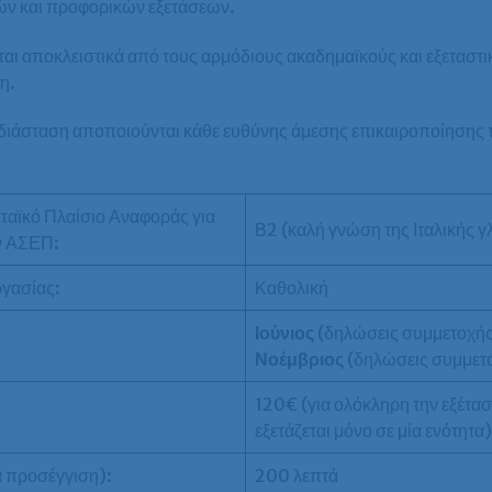
τών και προφορικών εξετάσεων.
ι αποκλειστικά από τους αρμόδιους ακαδημαϊκούς και εξεταστικ
η.
άσταση αποποιούνται κάθε ευθύνης άμεσης επικαιροποίησης 
παϊκό Πλαίσιο Αναφοράς για
Β2 (καλή γνώση της Ιταλικής 
ον ΑΣΕΠ:
ργασίας:
Καθολική
Ιούνιος
(δηλώσεις συμμετοχής
Νοέμβριος
(δηλώσεις συμμετο
120€ (για ολόκληρη την εξέτα
εξετάζεται μόνο σε μία ενότητα)
ά προσέγγιση):
200 λεπτά