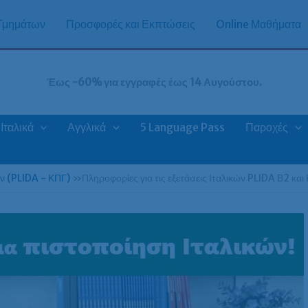
 Τμημάτων
Προσφορές και Εκπτώσεις
Online Μαθήματα
Έως -60% για εγγραφές έως 14 Αυγούστου.
Ιταλικά
Αγγλικά
5 Language Pass
Παροχές
ών (PLIDA - ΚΠΓ)
»
Πληροφορίες για τις εξετάσεις Ιταλικών PLIDA Β2 και