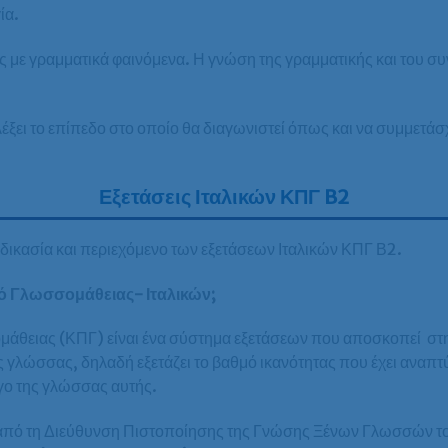
ία.
ς με γραμματικά φαινόμενα. Η γνώση της γραμματικής και του σ
ξει το επίπεδο στο οποίο θα διαγωνιστεί όπως και να συμμετάσχε
Εξετάσεις Ιταλικών ΚΠΓ B2
αδικασία και περιεχόμενο των εξετάσεων Ιταλικών ΚΠΓ Β2.
ικό Γλωσσομάθειας- Ιταλικών;
μάθειας (ΚΠΓ) είναι ένα σύστημα εξετάσεων που αποσκοπεί στ
λώσσας, δηλαδή εξετάζει το βαθμό ικανότητας που έχει αναπτύξ
γο της γλώσσας αυτής.
ι από τη Διεύθυνση Πιστοποίησης της Γνώσης Ξένων Γλωσσών τ