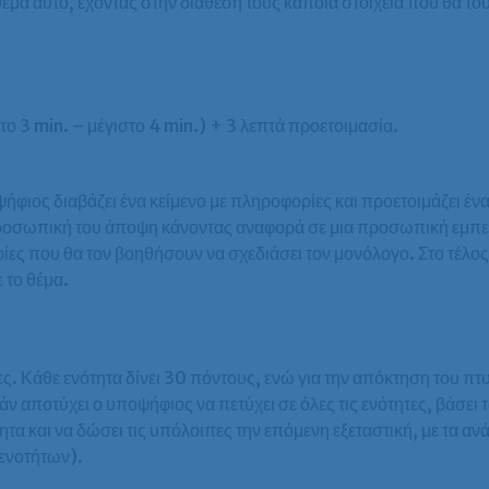
έμα αυτό, έχοντας στην διάθεση τους κάποια στοιχεία που θα το
το 3 min. – μέγιστο 4 min.) + 3 λεπτά προετοιμασία.
ήφιος διαβάζει ένα κείμενο με πληροφορίες και προετοιμάζει έν
προσωπική του άποψη κάνοντας αναφορά σε μια προσωπική εμπει
ρίες που θα τον βοηθήσουν να σχεδιάσει τον μονόλογο. Στο τέλο
 το θέμα.
τες. Κάθε ενότητα δίνει 30 πόντους, ενώ για την απόκτηση του πτ
ν αποτύχει ο υποψήφιος να πετύχει σε όλες τις ενότητες, βάσει
τητα και να δώσει τις υπόλοιπες την επόμενη εξεταστική, με τα α
ενοτήτων).