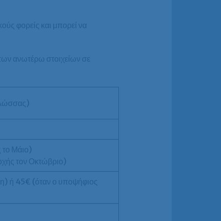
ούς φορείς και μπορεί να
των ανωτέρω στοιχείων σε
γλώσσας)
 το Μάιο)
χής τον Οκτώβριο)
ση) ή 45€ (όταν ο υποψήφιος