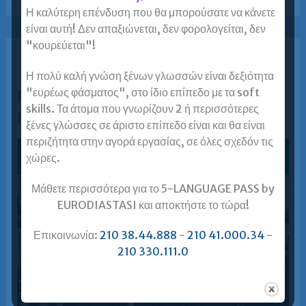
B2
Η καλύτερη επένδυση που θα μπορούσατε να κάνετε
είναι αυτή! Δεν απαξιώνεται, δεν φορολογείται, δεν
"κουρεύεται"!
Η πολύ καλή γνώση ξένων γλωσσών είναι δεξιότητα
Πληροφορίες για τις εξετάσεις
"ευρέως φάσματος", στο ίδιο επίπεδο με τα soft
skills. Τα άτομα που γνωρίζουν 2 ή περισσότερες
Ιταλικών PLIDA Β2 και ΚΠΓ Β2
ξένες γλώσσες σε άριστο επίπεδο είναι και θα είναι
περιζήτητα στην αγορά εργασίας, σε όλες σχεδόν τις
χώρες.
Μάθετε περισσότερα για το 5-LANGUAGE PASS by
EURODIASTASI και αποκτήστε το τώρα!
Επικοινωνία:
210 38.44.888
-
210 41.000.34
-
210 330.111.0