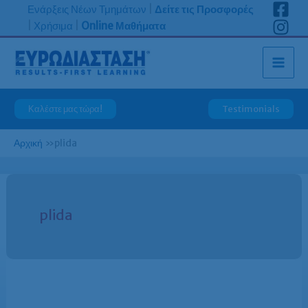
Μετάβαση
Ενάρξεις Νέων Τμημάτων
|
Δείτε τις Προσφορές
στο
|
Χρήσιμα
|
Online Μαθήματα
περιεχόμενο
Καλέστε μας τώρα!
Testimonials
Αρχική
»
plida
plida