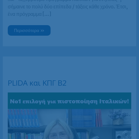
σήμαινε το πολύ δύο επίπεδα / τάξεις κάθε χρόνο. Έτσι,
ένα πρόγραμμα […]
Προετοιμασία
Περισσότερα »
για
τα
πτυχία
Ιταλικών
PLIDA
B2,
ΚΠΓ
B2
και
ΚΠΓ
Γ2
PLIDA και ΚΠΓ B2