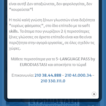
μπορεί
είναι αυτή! Δεν απαξιώνεται, δεν φορολογείται, δεν
να
Ισπανικά – η γλώσσα που μιλιέται
κάνει
"κουρεύεται"!
τη
σε όλο τον πλανήτη μπορεί να
διαφορά
στο
Η πολύ καλή γνώση ξένων γλωσσών είναι δεξιότητα
βιογραφικό
κάνει τη διαφορά στο βιογραφικό
σου
"ευρέως φάσματος", στο ίδιο επίπεδο με τα soft
σου
skills. Τα άτομα που γνωρίζουν 2 ή περισσότερες
ξένες γλώσσες σε άριστο επίπεδο είναι και θα είναι
περιζήτητα στην αγορά εργασίας, σε όλες σχεδόν τις
χώρες.
Μάθετε περισσότερα για το 5-LANGUAGE PASS by
EURODIASTASI και αποκτήστε το τώρα!
Επικοινωνία:
210 38.44.888
-
210 41.000.34
-
210 330.111.0