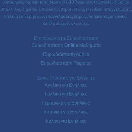
τη
λειτουργίας της έχει εκπαιδεύσει 61.000 ενήλικες (φοιτητές, ιδιωτικοί
διαφορά
υπάλληλοι, δημόσιοι υπάλληλοι, στρατιωτικοί, ελεύθεροι επαγγελματίες,
στο
βιογραφικό
στελέχη επιχειρήσεων, επαγγελματίες, ιατροί, νοσηλευτές, μηχανικοί,
σου
κλπ) στις ξένες γλώσσες.
Επικοινωνία με Ευρωδιάσταση
Ευρωδιάσταση Online Μαθήματα
Ευρωδιάσταση Αθήνα
Ευρωδιάσταση Πειραιάς
Ξένες Γλώσσες για Ενήλικες
Αγγλικά για Ενήλικες
Γαλλικά για Ενήλικες
Γερμανικά για Ενήλικες
Ισπανικά για Ενήλικες
Ιταλικά για Ενήλικες