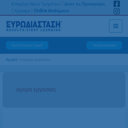
Μετάβαση
Ενάρξεις Νέων Τμημάτων
|
Δείτε τις Προσφορές
στο
|
Χρήσιμα
|
Online Μαθήματα
περιεχόμενο
Καλέστε μας τώρα!
Testimonials
Αρχική
»
αγορα εργασιας
αγορα εργασιας