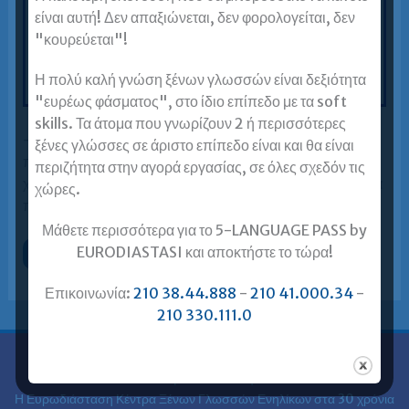
είναι αυτή! Δεν απαξιώνεται, δεν φορολογείται, δεν
"κουρεύεται"!
Η πολύ καλή γνώση ξένων γλωσσών είναι δεξιότητα
"ευρέως φάσματος", στο ίδιο επίπεδο με τα soft
skills. Τα άτομα που γνωρίζουν 2 ή περισσότερες
–Θέλετε να αποκτήσετε αναγνωρισμένα από το ΑΣΕΠ
ξένες γλώσσες σε άριστο επίπεδο είναι και θα είναι
πτυχία Γαλλικών B2 και C2 σε χρόνο ρεκόρ και στις
περιζήτητα στην αγορά εργασίας, σε όλες σχεδόν τις
χαμηλότερες τιμές; Εμπιστευθείτε την Ευρωδιάσταση, τα
χώρες.
πιστοποιημένα φροντιστήρια
Μάθετε περισσότερα για το 5-LANGUAGE PASS by
EURODIASTASI και αποκτήστε το τώρα!
Πτυχίο
Περισσότερα »
Γαλλικών
για
ΑΣΕΠ
Επικοινωνία:
210 38.44.888
-
210 41.000.34
-
σε
210 330.111.0
χρόνο
ρεκόρ
στην
Ευρωδιάσταση.
Ευρωδιάσταση
Η Ευρωδιάσταση Κέντρα Ξένων Γλωσσών Ενηλίκων στα
30 χρόνια