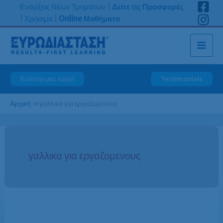
Μετάβαση
Ενάρξεις Νέων Τμημάτων
|
Δείτε τις Προσφορές
στο
|
Χρήσιμα
|
Online Μαθήματα
περιεχόμενο
Καλέστε μας τώρα!
Testimonials
Αρχική
»
γαλλικα για εργαζομενους
γαλλικα για εργαζομενους