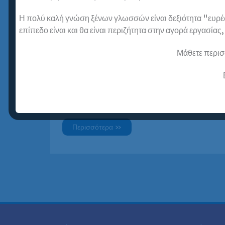
Η πολύ καλή γνώση ξένων γλωσσών είναι δεξιότητα "ευρέως
επίπεδο είναι και θα είναι περιζήτητα στην αγορά εργασίας
Όταν καλείσαι να επιλέξεις φροντιστήριο
Μάθετε περισ
Γαλλικών για ενήλικες, ένα από τα βασικά
κριτήρια επιλογής είναι αναμφίβολα και η
τιμή. Παραθέτουμε παρακάτω μερικά tips
που θα […]
Γαλλικά
Περισσότερα »
για
ενήλικες
–
τιμές
–
πως
να
συγκρίνετε
σωστά
τιμές
(δίδακτρα)
φροντιστηρίων
Γαλλικών
για