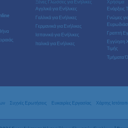
Ξένες Γλώσσες για Ενήλικες
Χρήσιμα
Αγγλικά για Ενήλικες
Ενάρξεις 
line
Γαλλικά για Ενήλικες
Γνώμες γι
Ευρωδιάσ
Γερμανικά για Ενήλικες
θήνα
Γραπτή Ε
Ισπανικά για Ενήλικες
ιραιάς
Εγγύηση 
Ιταλικά για Ενήλικες
Τιμής
Τμήματα Ό
των
Συχνές Ερωτήσεις
Ευκαιρίες Εργασίας
Χάρτης Ιστότοπ