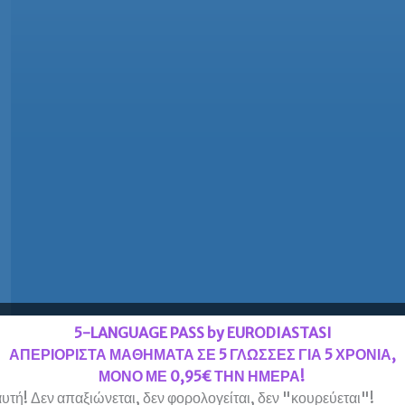
5-LANGUAGE PASS by EURODIASTASI
ΑΠΕΡΙΟΡΙΣΤΑ ΜΑΘΗΜΑΤΑ ΣΕ 5 ΓΛΩΣΣΕΣ ΓΙΑ 5 ΧΡΟΝΙΑ,
ΜΟΝΟ ΜΕ 0,95€ ΤΗΝ ΗΜΕΡΑ!
υτή! Δεν απαξιώνεται, δεν φορολογείται, δεν "κουρεύεται"!