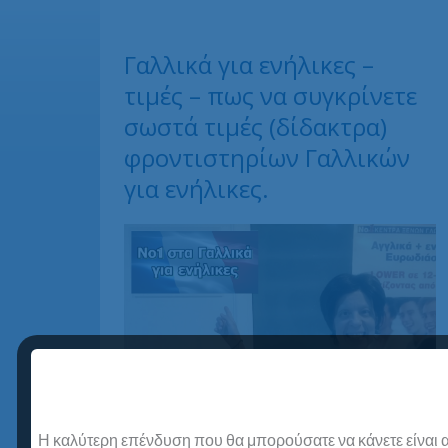
Γαλλικά για ενήλικες –
τιμές – πως να συγκρίνετε
σωστά τιμές (δίδακτρα)
φροντιστηρίων Γαλλικών
για ενήλικες.
Η καλύτερη επένδυση που θα μπορούσατε να κάνετε είναι α