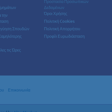
Προστασία Προσωπικών
Τμημάτων
Δεδομένων
Όροι Χρήσης
α την
ταση
Πολιτική Cookies
γγύηση Σπουδών
Πολιτική Απορρήτου
Χαμηλότερης
Προφίλ Ευρωδιάσταση
λες τις Ώρες
ου
Επικοινωνία