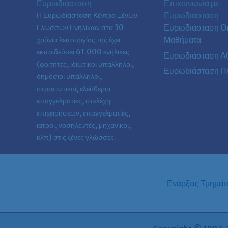
Ευρωδιάσταση
Επικοινωνία με
ενήλικες.
Ευρωδιάσταση
Η Ευρωδιάσταση Κέντρα Ξένων
Ευρωδιάσταση On
Γλωσσών Ενηλίκων στα
30
Μαθήματα
χρόνια λειτουργίας της έχει
εκπαιδεύσει 61.000 ενήλικες
Ευρωδιάσταση Α
(φοιτητές, ιδιωτικοί υπάλληλοι,
Ευρωδιάσταση Πε
δημόσιοι υπάλληλοι,
στρατιωτικοί, ελεύθεροι
επαγγελματίες, στελέχη
επιχειρήσεων, επαγγελματίες,
ιατροί, νοσηλευτές, μηχανικοί,
κλπ) στις ξένες γλώσσες.
Ενάρξεις Τμημά