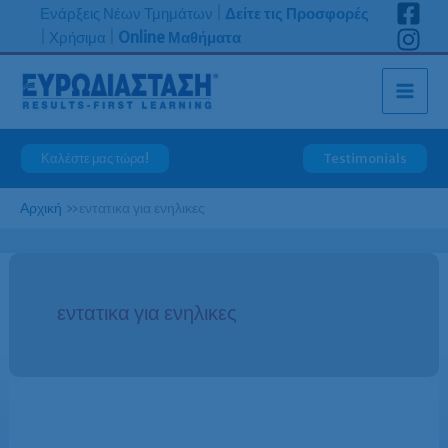
Μετάβαση
Ενάρξεις Νέων Τμημάτων
|
Δείτε τις Προσφορές
στο
|
Χρήσιμα
|
Online Μαθήματα
περιεχόμενο
Καλέστε μας τώρα!
Testimonials
Αρχική
»
εντατικα για ενηλικες
εντατικα για ενηλικες