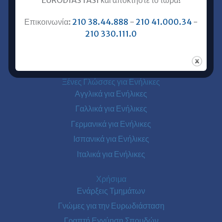
Επικοινωνία με Ευρωδιάσταση
Επικοινωνία:
210 38.44.888
-
210 41.000.34
-
Ευρωδιάσταση Online Μαθήματα
210 330.111.0
Ευρωδιάσταση Αθήνα
Ευρωδιάσταση Πειραιάς
Ξένες Γλώσσες για Ενήλικες
Αγγλικά για Ενήλικες
Γαλλικά για Ενήλικες
Γερμανικά για Ενήλικες
Ισπανικά για Ενήλικες
Ιταλικά για Ενήλικες
Χρήσιμα
Ενάρξεις Τμημάτων
Γνώμες για την Ευρωδιάσταση
Γραπτή Εγγύηση Σπουδών