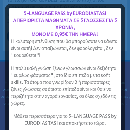
πιστοποιεί την γνώση της Γαλλικής γλώσσας στο
5-LANGUAGE PASS by EURODIASTASI
επίπεδο Β2 του Κοινού Ευρωπαϊκού Πλαισίου για τις
ΑΠΕΡΙΟΡΙΣΤΑ ΜΑΘΗΜΑΤΑ ΣΕ 5 ΓΛΩΣΣΕΣ ΓΙΑ 5
Ξένες […]
ΧΡΟΝΙΑ,
ΜΟΝΟ ΜΕ 0,95€ ΤΗΝ ΗΜΕΡΑ!
Εξετάσεις
Περισσότερα »
πτυχίου
Η καλύτερη επένδυση που θα μπορούσατε να κάνετε
Γαλλικών
είναι αυτή! Δεν απαξιώνεται, δεν φορολογείται, δεν
DELF
Β2
"κουρεύεται"!
–
χρήσιμες
πληροφορίες
Η πολύ καλή γνώση ξένων γλωσσών είναι δεξιότητα
"ευρέως φάσματος", στο ίδιο επίπεδο με τα soft
Ευρωδιάσταση
skills. Τα άτομα που γνωρίζουν 2 ή περισσότερες
Η Ευρωδιάσταση Κέντρα Ξένων Γλωσσών Ενηλίκων στα
30 χρόνια
ξένες γλώσσες σε άριστο επίπεδο είναι και θα είναι
λειτουργίας της έχει εκπαιδεύσει 61.000 ενήλικες (φοιτητές, ιδιωτικοί
περιζήτητα στην αγορά εργασίας, σε όλες σχεδόν τις
υπάλληλοι, δημόσιοι υπάλληλοι, στρατιωτικοί, ελεύθεροι επαγγελματίες,
χώρες.
στελέχη επιχειρήσεων, επαγγελματίες, ιατροί, νοσηλευτές, μηχανικοί,
κλπ) στις ξένες γλώσσες.
Μάθετε περισσότερα για το 5-LANGUAGE PASS by
EURODIASTASI και αποκτήστε το τώρα!
Επικοινωνία με Ευρωδιάσταση