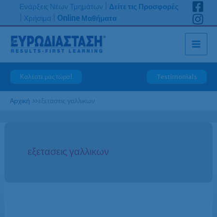
Μετάβαση
Ενάρξεις Νέων Τμημάτων
|
Δείτε τις Προσφορές
στο
|
Χρήσιμα
|
Online Μαθήματα
περιεχόμενο
Καλέστε μας τώρα!
Testimonials
Αρχική
»
εξετασεις γαλλικων
εξετασεις γαλλικων