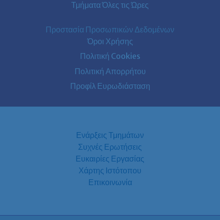
Τμήματα Όλες τις Ώρες
Προστασία Προσωπικών Δεδομένων
Όροι Χρήσης
Πολιτική Cookies
Πολιτική Απορρήτου
Προφίλ Ευρωδιάσταση
Ενάρξεις Τμημάτων
Συχνές Ερωτήσεις
Ευκαιρίες Εργασίας
Χάρτης Ιστότοπου
Επικοινωνία