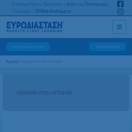
Μετάβαση
Ενάρξεις Νέων Τμημάτων
|
Δείτε τις Προσφορές
στο
|
Χρήσιμα
|
Online Μαθήματα
περιεχόμενο
Καλέστε μας τώρα!
Testimonials
Αρχική
»
εργασια στην ισπανια
εργασια στην ισπανια