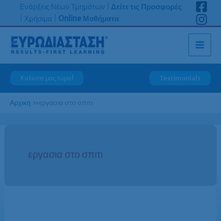
Μετάβαση
Ενάρξεις Νέων Τμημάτων
|
Δείτε τις Προσφορές
στο
|
Χρήσιμα
|
Online Μαθήματα
περιεχόμενο
Καλέστε μας τώρα!
Testimonials
Αρχική
»
εργασια στο σπιτι
εργασια στο σπιτι