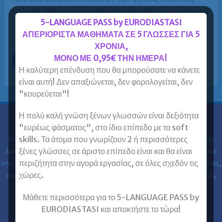
Γαλλικά, Ιταλικά, Γερμανικά ξεκινούν καθ’ όλη τη διάρκεια
5-LANGUAGE PASS by EURODIASTASI
του χρόνου. Επιλέξτε τον τρόπο εκπαίδευσης που
ΑΠΕΡΙΟΡΙΣΤΑ ΜΑΘΗΜΑΤΑ ΣΕ 5 ΓΛΩΣΣΕΣ ΓΙΑ 5
εξυπηρετεί τις ανάγκες […]
ΧΡΟΝΙΑ,
ΜΟΝΟ ΜΕ 0,95€ ΤΗΝ ΗΜΕΡΑ!
Ενάρξεις
Περισσότερα »
Τμημάτων
Η καλύτερη επένδυση που θα μπορούσατε να κάνετε
–
Κέντρα
είναι αυτή! Δεν απαξιώνεται, δεν φορολογείται, δεν
Ξένων
"κουρεύεται"!
Γλωσσών
Ευρωδιάσταση
Η πολύ καλή γνώση ξένων γλωσσών είναι δεξιότητα
Ευρωδιάσταση
"ευρέως φάσματος", στο ίδιο επίπεδο με τα soft
skills. Τα άτομα που γνωρίζουν 2 ή περισσότερες
Η Ευρωδιάσταση Κέντρα Ξένων Γλωσσών Ενηλίκων στα
30 χρόνια
ξένες γλώσσες σε άριστο επίπεδο είναι και θα είναι
λειτουργίας της έχει εκπαιδεύσει 61.000 ενήλικες (φοιτητές, ιδιωτικοί
περιζήτητα στην αγορά εργασίας, σε όλες σχεδόν τις
υπάλληλοι, δημόσιοι υπάλληλοι, στρατιωτικοί, ελεύθεροι επαγγελματίες,
χώρες.
στελέχη επιχειρήσεων, επαγγελματίες, ιατροί, νοσηλευτές, μηχανικοί,
κλπ) στις ξένες γλώσσες.
Μάθετε περισσότερα για το 5-LANGUAGE PASS by
EURODIASTASI και αποκτήστε το τώρα!
Επικοινωνία με Ευρωδιάσταση