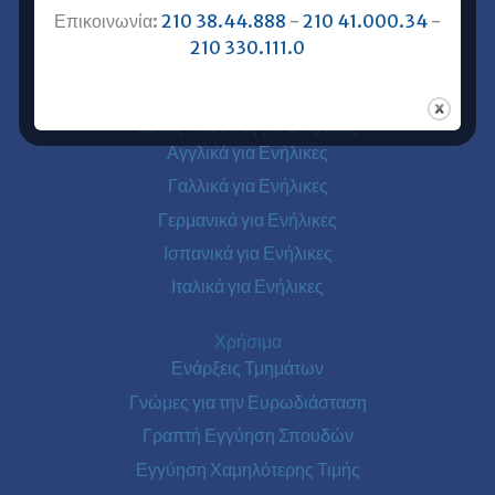
Ευρωδιάσταση Online Μαθήματα
Επικοινωνία:
210 38.44.888
-
210 41.000.34
-
Ευρωδιάσταση Αθήνα
210 330.111.0
Ευρωδιάσταση Πειραιάς
Ξένες Γλώσσες για Ενήλικες
Αγγλικά για Ενήλικες
Γαλλικά για Ενήλικες
Γερμανικά για Ενήλικες
Ισπανικά για Ενήλικες
Ιταλικά για Ενήλικες
Χρήσιμα
Ενάρξεις Τμημάτων
Γνώμες για την Ευρωδιάσταση
Γραπτή Εγγύηση Σπουδών
Εγγύηση Χαμηλότερης Τιμής