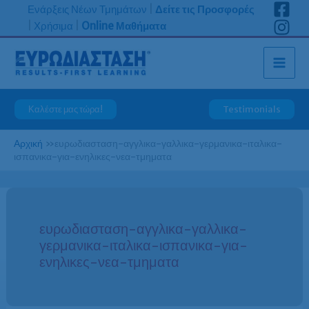
Μετάβαση
Ενάρξεις Νέων Τμημάτων
|
Δείτε τις Προσφορές
στο
|
Χρήσιμα
|
Online Μαθήματα
περιεχόμενο
Καλέστε μας τώρα!
Testimonials
Αρχική
»
ευρωδιασταση-αγγλικα-γαλλικα-γερμανικα-ιταλικα-
ισπανικα-για-ενηλικες-νεα-τμηματα
ευρωδιασταση-αγγλικα-γαλλικα-
γερμανικα-ιταλικα-ισπανικα-για-
ενηλικες-νεα-τμηματα