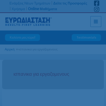
Μετάβαση
Ενάρξεις Νέων Τμημάτων
|
Δείτε τις Προσφορές
στο
|
Χρήσιμα
|
Online Μαθήματα
περιεχόμενο
Καλέστε μας τώρα!
Testimonials
Αρχική
»
ισπανικα για εργαζομενους
ισπανικα για εργαζομενους