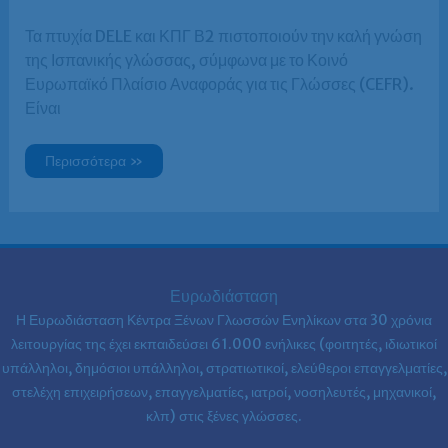
Τα πτυχία DELE και ΚΠΓ Β2 πιστοποιούν την καλή γνώση
της Ισπανικής γλώσσας, σύμφωνα με το Κοινό
Ευρωπαϊκό Πλαίσιο Αναφοράς για τις Γλώσσες (CEFR).
Είναι
DELE
Περισσότερα »
και
ΚΠΓ
B2
Ευρωδιάσταση
Η Ευρωδιάσταση Κέντρα Ξένων Γλωσσών Ενηλίκων στα
30 χρόνια
λειτουργίας της έχει εκπαιδεύσει 61.000 ενήλικες (φοιτητές, ιδιωτικοί
υπάλληλοι, δημόσιοι υπάλληλοι, στρατιωτικοί, ελεύθεροι επαγγελματίες,
στελέχη επιχειρήσεων, επαγγελματίες, ιατροί, νοσηλευτές, μηχανικοί,
κλπ) στις ξένες γλώσσες.