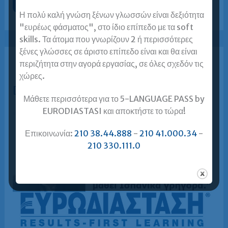
Ισπανικά
Περισσότερα »
για
Η πολύ καλή γνώση ξένων γλωσσών είναι δεξιότητα
ΑΣΕΠ
και
"ευρέως φάσματος", στο ίδιο επίπεδο με τα soft
Ισπανικά
skills. Τα άτομα που γνωρίζουν 2 ή περισσότερες
επικοινωνίας
για
ξένες γλώσσες σε άριστο επίπεδο είναι και θα είναι
τον
ιδιωτικό
περιζήτητα στην αγορά εργασίας, σε όλες σχεδόν τις
τομέα
σε
χώρες.
χρόνο
DELE και ΚΠΓ B2
ρεκόρ!
Μάθετε περισσότερα για το 5-LANGUAGE PASS by
EURODIASTASI και αποκτήστε το τώρα!
Επικοινωνία:
210 38.44.888
-
210 41.000.34
-
210 330.111.0