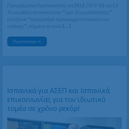
Προγράμματα Προετοιμασίας για DELE / ΚΠΓ Β2 και C2
Το να μάθεις Ισπανικά στην “προ-Ευρωδιάστασης”
εποχή και “ταχύρρυθμο πρόγραμμα ισπανικών για
ενήλικες”, σήμαινε το πολύ […]
Προετοιμασία
Περισσότερα »
για
τα
πτυχία
Ισπανικών
DELE
/
ΚΠΓ
Β2
και
C2
Ισπανικά για ΑΣΕΠ και Ισπανικά
επικοινωνίας για τον ιδιωτικό
τομέα σε χρόνο ρεκόρ!