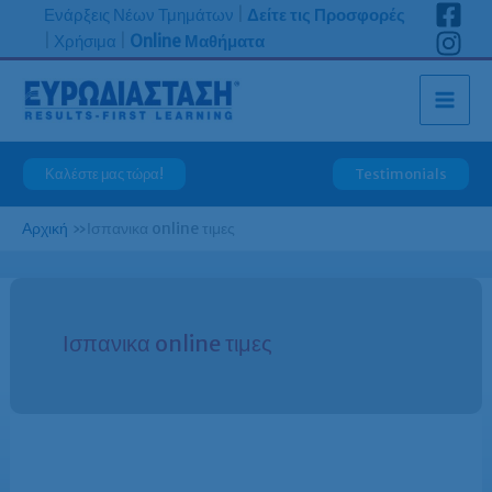
Μετάβαση
Ενάρξεις Νέων Τμημάτων
|
Δείτε τις Προσφορές
στο
|
Χρήσιμα
|
Online Μαθήματα
περιεχόμενο
Καλέστε μας τώρα!
Testimonials
Αρχική
»
Ισπανικα online τιμες
Ισπανικα online τιμες