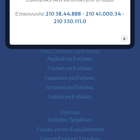
Επικοινωνία με Ευρωδιάσταση
Επικοινωνία:
210 38.44.888
-
210 41.000.34
-
Ευρωδιάσταση Online Μαθήματα
210 330.111.0
Ευρωδιάσταση Αθήνα
Ευρωδιάσταση Πειραιάς
Ξένες Γλώσσες για Ενήλικες
Αγγλικά για Ενήλικες
Γαλλικά για Ενήλικες
Γερμανικά για Ενήλικες
Ισπανικά για Ενήλικες
Ιταλικά για Ενήλικες
Χρήσιμα
Ενάρξεις Τμημάτων
Γνώμες για την Ευρωδιάσταση
Γραπτή Εγγύηση Σπουδών