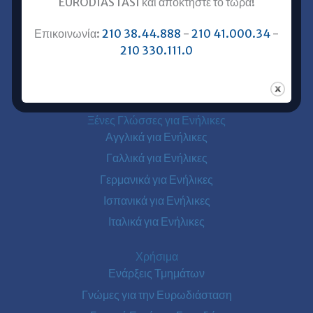
EURODIASTASI και αποκτήστε το τώρα!
Επικοινωνία με Ευρωδιάσταση
Επικοινωνία:
210 38.44.888
-
210 41.000.34
-
Ευρωδιάσταση Online Μαθήματα
210 330.111.0
Ευρωδιάσταση Αθήνα
Ευρωδιάσταση Πειραιάς
Ξένες Γλώσσες για Ενήλικες
Αγγλικά για Ενήλικες
Γαλλικά για Ενήλικες
Γερμανικά για Ενήλικες
Ισπανικά για Ενήλικες
Ιταλικά για Ενήλικες
Χρήσιμα
Ενάρξεις Τμημάτων
Γνώμες για την Ευρωδιάσταση