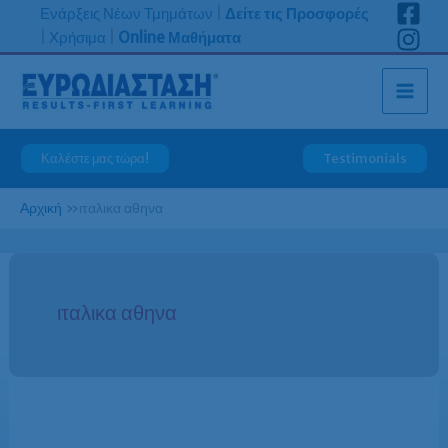
Μετάβαση
Ενάρξεις Νέων Τμημάτων
|
Δείτε τις Προσφορές
στο
|
Χρήσιμα
|
Online Μαθήματα
περιεχόμενο
Καλέστε μας τώρα!
Testimonials
Αρχική
»
ιταλικα αθηνα
ιταλικα αθηνα