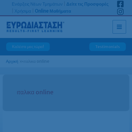
Μετάβαση
Ενάρξεις Νέων Τμημάτων
|
Δείτε τις Προσφορές
στο
|
Χρήσιμα
|
Online Μαθήματα
περιεχόμενο
Καλέστε μας τώρα!
Testimonials
Αρχική
»
ιταλικα online
ιταλικα online