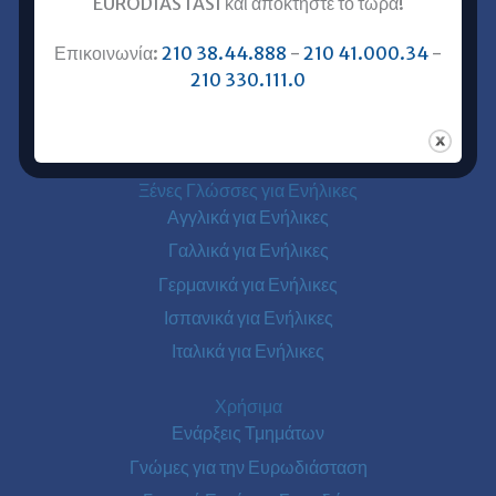
EURODIASTASI και αποκτήστε το τώρα!
Επικοινωνία με Ευρωδιάσταση
Επικοινωνία:
210 38.44.888
-
210 41.000.34
-
Ευρωδιάσταση Online Μαθήματα
210 330.111.0
Ευρωδιάσταση Αθήνα
Ευρωδιάσταση Πειραιάς
Ξένες Γλώσσες για Ενήλικες
Αγγλικά για Ενήλικες
Γαλλικά για Ενήλικες
Γερμανικά για Ενήλικες
Ισπανικά για Ενήλικες
Ιταλικά για Ενήλικες
Χρήσιμα
Ενάρξεις Τμημάτων
Γνώμες για την Ευρωδιάσταση