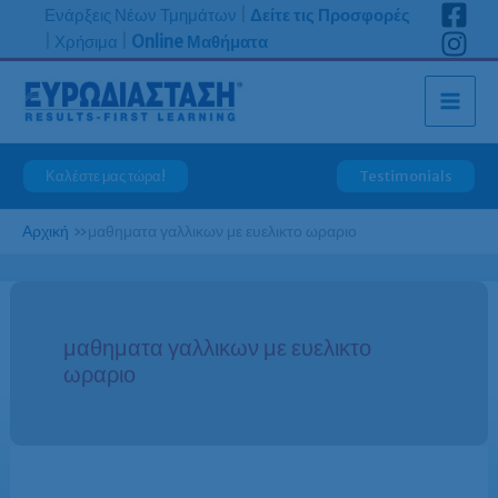
Μετάβαση
Ενάρξεις Νέων Τμημάτων
|
Δείτε τις Προσφορές
στο
|
Χρήσιμα
|
Online Μαθήματα
περιεχόμενο
Καλέστε μας τώρα!
Testimonials
Αρχική
»
μαθηματα γαλλικων με ευελικτο ωραριο
μαθηματα γαλλικων με ευελικτο
ωραριο