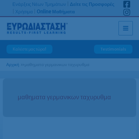
Μετάβαση
Ενάρξεις Νέων Τμημάτων
|
Δείτε τις Προσφορές
στο
|
Χρήσιμα
|
Online Μαθήματα
περιεχόμενο
Καλέστε μας τώρα!
Testimonials
Αρχική
»
μαθηματα γερμανικων ταχυρυθμα
μαθηματα γερμανικων ταχυρυθμα