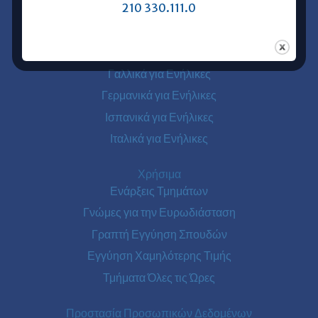
210 330.111.0
Ξένες Γλώσσες για Ενήλικες
Αγγλικά για Ενήλικες
Γαλλικά για Ενήλικες
Γερμανικά για Ενήλικες
Ισπανικά για Ενήλικες
Ιταλικά για Ενήλικες
Χρήσιμα
Ενάρξεις Τμημάτων
Γνώμες για την Ευρωδιάσταση
Γραπτή Εγγύηση Σπουδών
Εγγύηση Χαμηλότερης Τιμής
Τμήματα Όλες τις Ώρες
Προστασία Προσωπικών Δεδομένων