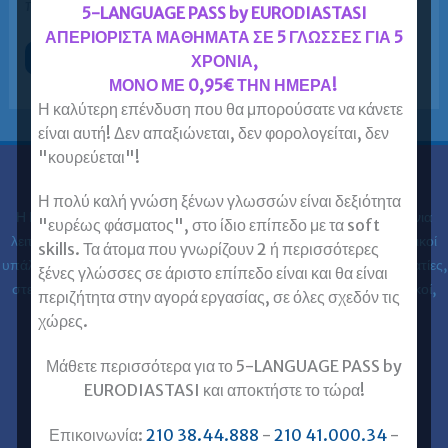
που θα […]
5-LANGUAGE PASS by EURODIASTASI
ΑΠΕΡΙΟΡΙΣΤΑ ΜΑΘΗΜΑΤΑ ΣΕ 5 ΓΛΩΣΣΕΣ ΓΙΑ 5
Μαθήματα
Περισσότερα »
ΧΡΟΝΙΑ,
Γερμανικών
ΜΟΝΟ ΜΕ 0,95€ ΤΗΝ ΗΜΕΡΑ!
«με
το
Η καλύτερη επένδυση που θα μπορούσατε να κάνετε
δικό
σου
είναι αυτή! Δεν απαξιώνεται, δεν φορολογείται, δεν
ρυθμό»
ή
"κουρεύεται"!
με
το
Ευρωδιάσταση
ΣΩΣΤΟ
Η πολύ καλή γνώση ξένων γλωσσών είναι δεξιότητα
ρυθμό;
Η Ευρωδιάσταση Κέντρα Ξένων Γλωσσών Ενηλίκων στα
30 χρόνια
"ευρέως φάσματος", στο ίδιο επίπεδο με τα soft
λειτουργίας της έχει εκπαιδεύσει 61.000 ενήλικες (φοιτητές, ιδιωτικοί
skills. Τα άτομα που γνωρίζουν 2 ή περισσότερες
υπάλληλοι, δημόσιοι υπάλληλοι, στρατιωτικοί, ελεύθεροι επαγγελματίες,
ξένες γλώσσες σε άριστο επίπεδο είναι και θα είναι
στελέχη επιχειρήσεων, επαγγελματίες, ιατροί, νοσηλευτές, μηχανικοί,
περιζήτητα στην αγορά εργασίας, σε όλες σχεδόν τις
κλπ) στις ξένες γλώσσες.
χώρες.
Επικοινωνία με Ευρωδιάσταση
Μάθετε περισσότερα για το 5-LANGUAGE PASS by
Ευρωδιάσταση Online Μαθήματα
EURODIASTASI και αποκτήστε το τώρα!
Ευρωδιάσταση Αθήνα
Επικοινωνία:
210 38.44.888
-
210 41.000.34
-
Ευρωδιάσταση Πειραιάς