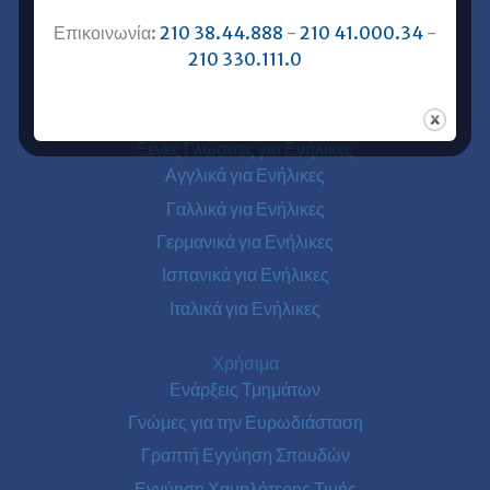
Επικοινωνία με Ευρωδιάσταση
Ευρωδιάσταση Online Μαθήματα
Επικοινωνία:
210 38.44.888
-
210 41.000.34
-
210 330.111.0
Ευρωδιάσταση Αθήνα
Ευρωδιάσταση Πειραιάς
Ξένες Γλώσσες για Ενήλικες
Αγγλικά για Ενήλικες
Γαλλικά για Ενήλικες
Γερμανικά για Ενήλικες
Ισπανικά για Ενήλικες
Ιταλικά για Ενήλικες
Χρήσιμα
Ενάρξεις Τμημάτων
Γνώμες για την Ευρωδιάσταση
Γραπτή Εγγύηση Σπουδών
Εγγύηση Χαμηλότερης Τιμής