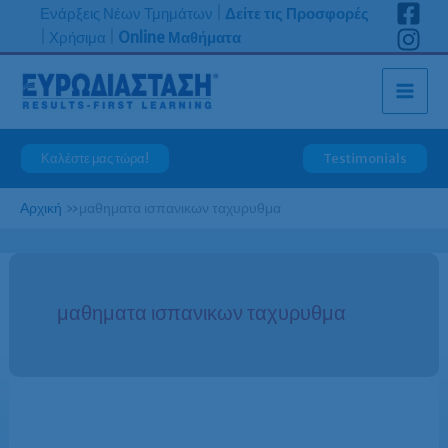
Μετάβαση
Ενάρξεις Νέων Τμημάτων
|
Δείτε τις Προσφορές
στο
|
Χρήσιμα
|
Online Μαθήματα
περιεχόμενο
Καλέστε μας τώρα!
Testimonials
Αρχική
»
μαθηματα ισπανικων ταχυρυθμα
μαθηματα ισπανικων ταχυρυθμα