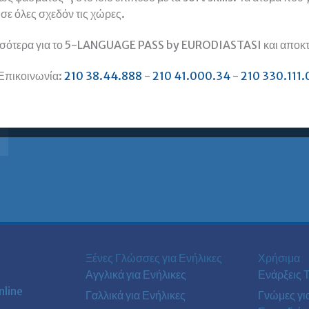
, σε όλες σχεδόν τις χώρες.
σότερα για το 5-LANGUAGE PASS by EURODIASTASI και αποκτή
Επικοινωνία:
210 38.44.888
-
210 41.000.34
-
210 330.111.
Ξένες Γλώσσες για Ενήλικες
Χρήσιμα
Αγγλικά για Ενήλικες
Ενάρξεις 
line
Γαλλικά για Ενήλικες
Γνώμες γι