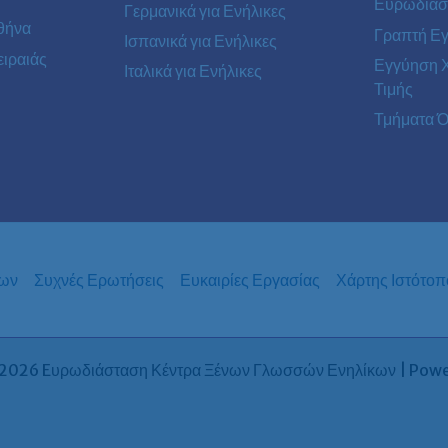
Ευρωδιάσ
Γερμανικά για Ενήλικες
θήνα
Γραπτή Ε
Ισπανικά για Ενήλικες
ιραιάς
Εγγύηση 
Ιταλικά για Ενήλικες
Τιμής
Τμήματα Ό
των
Συχνές Ερωτήσεις
Ευκαιρίες Εργασίας
Χάρτης Ιστότοπ
2026 Eυρωδιάσταση Κέντρα Ξένων Γλωσσών Ενηλίκων | Pow