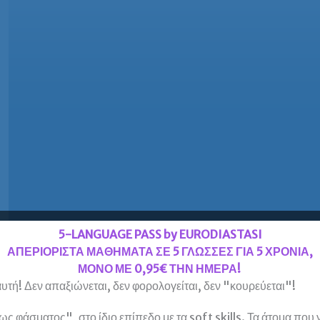
5-LANGUAGE PASS by EURODIASTASI
ΑΠΕΡΙΟΡΙΣΤΑ ΜΑΘΗΜΑΤΑ ΣΕ 5 ΓΛΩΣΣΕΣ ΓΙΑ 5 ΧΡΟΝΙΑ,
ΜΟΝΟ ΜΕ 0,95€ ΤΗΝ ΗΜΕΡΑ!
υτή! Δεν απαξιώνεται, δεν φορολογείται, δεν "κουρεύεται"!
 φάσματος", στο ίδιο επίπεδο με τα soft skills. Τα άτομα που