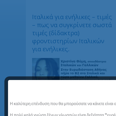
Ιταλικά για ενήλικες – τιμές
– πως να συγκρίνετε σωστά
τιμές (δίδακτρα)
φροντιστηρίων Ιταλικών
για ενήλικες.
Η καλύτερη επένδυση που θα μπορούσατε να κάνετε είναι α
Η πολύ καλή γνώση ξένων γλωσσών είναι δεξιότητα "ευρέως