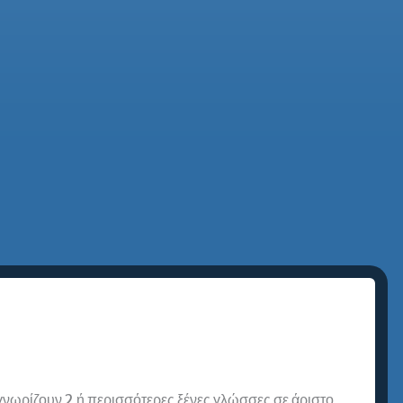
 γνωρίζουν 2 ή περισσότερες ξένες γλώσσες σε άριστο