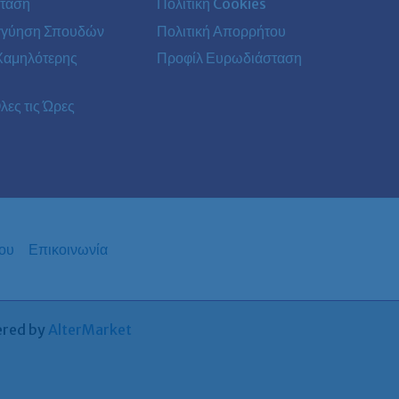
ταση
Πολιτική Cookies
γγύηση Σπουδών
Πολιτική Απορρήτου
Χαμηλότερης
Προφίλ Ευρωδιάσταση
λες τις Ώρες
ου
Επικοινωνία
ered by
AlterMarket