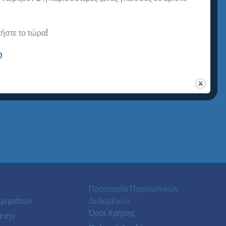
στε το τώρα!
0
Προστασία Προσωπικών
Τμημάτων
Δεδομένων
Όροι Χρήσης
α την