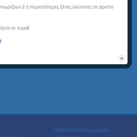
 γνωρίζουν 2 ή περισσότερες ξένες γλώσσες σε άριστο
στε το τώρα!
0
Προστασία Προσωπικών