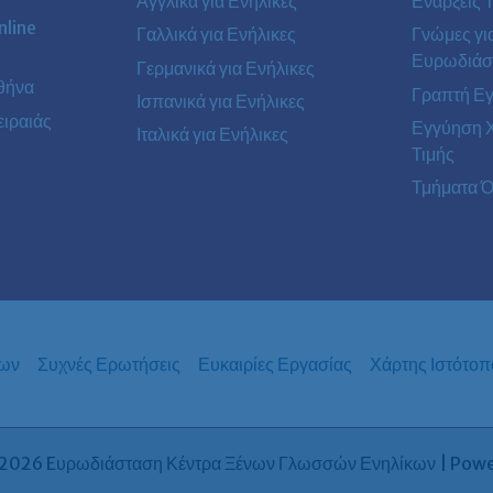
Αγγλικά για Ενήλικες
Ενάρξεις 
line
Γαλλικά για Ενήλικες
Γνώμες γι
Ευρωδιάσ
Γερμανικά για Ενήλικες
θήνα
Γραπτή Ε
Ισπανικά για Ενήλικες
ιραιάς
Εγγύηση 
Ιταλικά για Ενήλικες
Τιμής
Τμήματα Ό
των
Συχνές Ερωτήσεις
Ευκαιρίες Εργασίας
Χάρτης Ιστότοπ
2026 Eυρωδιάσταση Κέντρα Ξένων Γλωσσών Ενηλίκων | Pow