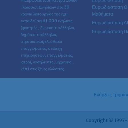
Ευρωδιάσταση
Η Ευρωδιάσταση Κέντρα Ξένων
Ευρωδιάσταση On
Γλωσσών Ενηλίκων στα
30
Μαθήματα
χρόνια λειτουργίας της έχει
εκπαιδεύσει 61.000 ενήλικες
Ευρωδιάσταση Α
(φοιτητές, ιδιωτικοί υπάλληλοι,
Ευρωδιάσταση Πε
δημόσιοι υπάλληλοι,
στρατιωτικοί, ελεύθεροι
επαγγελματίες, στελέχη
επιχειρήσεων, επαγγελματίες,
ιατροί, νοσηλευτές, μηχανικοί,
κλπ) στις ξένες γλώσσες.
Ενάρξεις Τμημά
Copyright © 1997-