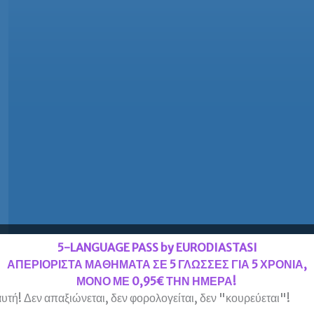
5-LANGUAGE PASS by EURODIASTASI
ΑΠΕΡΙΟΡΙΣΤΑ ΜΑΘΗΜΑΤΑ ΣΕ 5 ΓΛΩΣΣΕΣ ΓΙΑ 5 ΧΡΟΝΙΑ,
ΜΟΝΟ ΜΕ 0,95€ ΤΗΝ ΗΜΕΡΑ!
υτή! Δεν απαξιώνεται, δεν φορολογείται, δεν "κουρεύεται"!