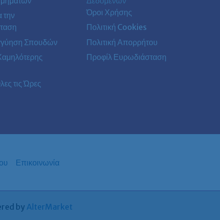
Τμημάτων
Δεδομένων
Όροι Χρήσης
α την
ταση
Πολιτική Cookies
γγύηση Σπουδών
Πολιτική Απορρήτου
Χαμηλότερης
Προφίλ Ευρωδιάσταση
λες τις Ώρες
ου
Επικοινωνία
ered by
AlterMarket