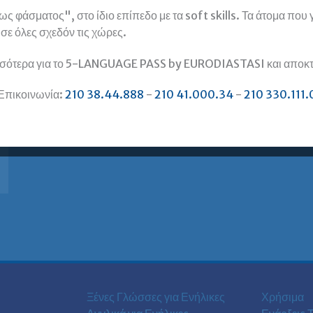
 φάσματος", στο ίδιο επίπεδο με τα soft skills. Τα άτομα που
, σε όλες σχεδόν τις χώρες.
σότερα για το 5-LANGUAGE PASS by EURODIASTASI και αποκτή
Επικοινωνία:
210 38.44.888
-
210 41.000.34
-
210 330.111.
Ξένες Γλώσσες για Ενήλικες
Χρήσιμα