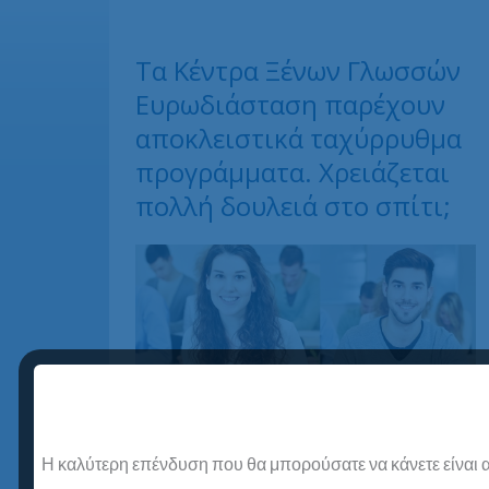
Τα Κέντρα Ξένων Γλωσσών
Ευρωδιάσταση παρέχουν
αποκλειστικά ταχύρρυθμα
προγράμματα. Χρειάζεται
πολλή δουλειά στο σπίτι;
Η καλύτερη επένδυση που θα μπορούσατε να κάνετε είναι α