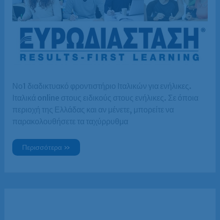
Νο1 διαδικτυακό φροντιστήριο Ιταλικών για ενήλικες.
Ιταλικά online στους ειδικούς στους ενήλικες. Σε όποια
περιοχή της Ελλάδας και αν μένετε, μπορείτε να
παρακολουθήσετε τα ταχύρρυθμα
Μαθήματα
Περισσότερα »
Ιταλικών
Online
με
e-
learning
από
την
Ευρωδιάσταση.