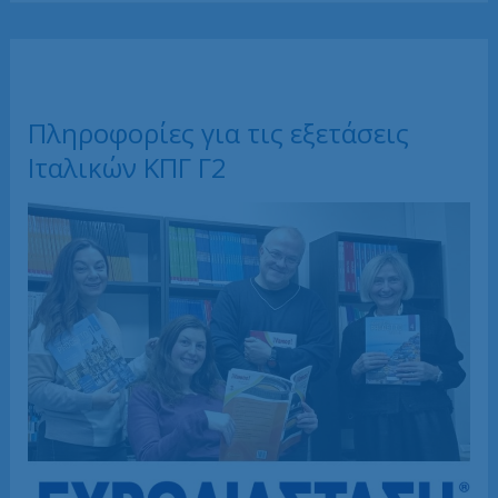
ή
σε
τάξη
–
Ευρωδιάσταση
Πληροφορίες για τις εξετάσεις
Ιταλικών ΚΠΓ Γ2