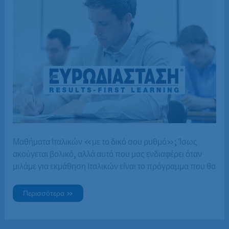
Μαθήματα Ιταλικών «με το δικό σου ρυθμό»; Ίσως
ακούγεται βολικό, αλλά αυτό που μας ενδιαφέρει όταν
μιλάμε για εκμάθηση Ιταλικών είναι το πρόγραμμα που θα
Μαθήματα
Περισσότερα »
Ιταλικών
«με
το
δικό
σου