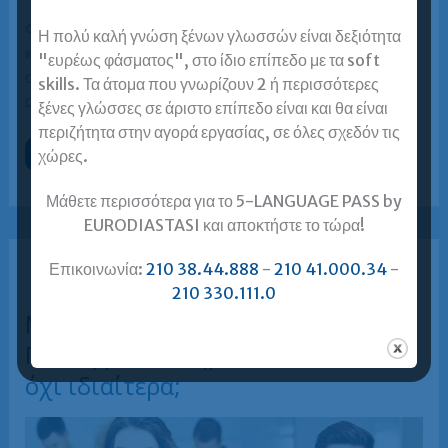
Φροντιστήρια Ιταλικών υπάρχουν πολλά. Εσχάτως, όλο
Η πολύ καλή γνώση ξένων γλωσσών είναι δεξιότητα
και περισσότερα από αυτά αυτοαποκαλούνται “ειδικοί
"ευρέως φάσματος", στο ίδιο επίπεδο με τα soft
στους ενήλικες”, χωρίς φυσικά αυτός ο «τίτλος» να
skills. Τα άτομα που γνωρίζουν 2 ή περισσότερες
ανταποκρίνεται στην πραγματικότητα. Επιλέγοντας
ξένες γλώσσες σε άριστο επίπεδο είναι και θα είναι
περιζήτητα στην αγορά εργασίας, σε όλες σχεδόν τις
Φροντιστήριο
Περισσότερα »
χώρες.
Ιταλικών
για
ενήλικες
Μάθετε περισσότερα για το 5-LANGUAGE PASS by
=
Ευρωδιάσταση!
EURODIASTASI και αποκτήστε το τώρα!
Επικοινωνία:
210 38.44.888
-
210 41.000.34
-
210 330.111.0
Μαθήματα Ιταλικών για ενήλικες.
Γιατί φροντιστήριο Ιταλικών και
όχι ιδιαίτερα;