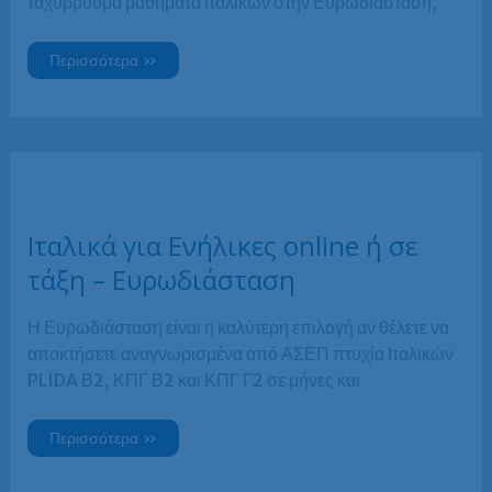
ταχύρρυθμα μαθήματα Ιταλικών στην Ευρωδιάσταση,
Περιστέρι
Περισσότερα »
Ιταλικά
για
Ενήλικες
–
Ευρωδιάσταση
Ιταλικά για Ενήλικες online ή σε
τάξη – Ευρωδιάσταση
Η Ευρωδιάσταση είναι η καλύτερη επιλογή αν θέλετε να
αποκτήσετε αναγνωρισμένα από ΑΣΕΠ πτυχία Ιταλικών
PLIDA Β2, ΚΠΓ Β2 και ΚΠΓ Γ2 σε μήνες και
Ιταλικά
Περισσότερα »
για
Ενήλικες
online