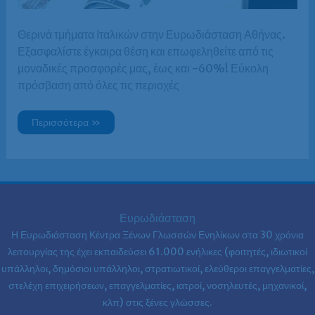
Θερινά τμήματα Ιταλικών στην Ευρωδιάσταση Αθήνας.
Εξασφαλίστε έγκαιρα θέση και επωφεληθείτε από τις
μοναδικές προσφορές μας, έως και -60%! Εύκολη
πρόσβαση από όλες τις περιοχές
Θερινά
Περισσότερα »
τμήματα
Ιταλικών
–
Ευρωδιάσταση
–
Αθήνα
–
Καλοκαιρινά
τμήματα
Ευρωδιάσταση
Ιταλικών
για
Η Ευρωδιάσταση Κέντρα Ξένων Γλωσσών Ενηλίκων στα
30 χρόνια
Ενήλικες
λειτουργίας της έχει εκπαιδεύσει 61.000 ενήλικες (φοιτητές, ιδιωτικοί
υπάλληλοι, δημόσιοι υπάλληλοι, στρατιωτικοί, ελεύθεροι επαγγελματίες,
στελέχη επιχειρήσεων, επαγγελματίες, ιατροί, νοσηλευτές, μηχανικοί,
κλπ) στις ξένες γλώσσες.