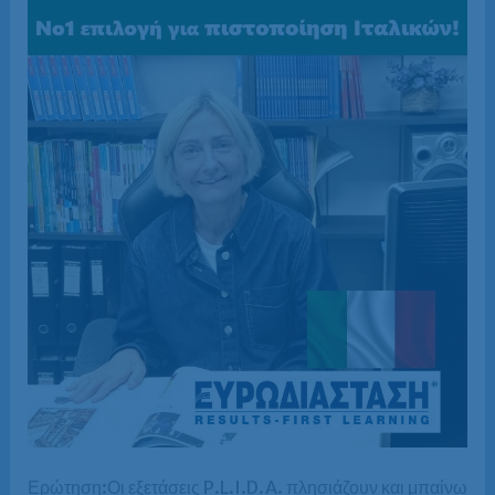
Ερώτηση:Οι εξετάσεις P.L.I.D.A. πλησιάζουν και μπαίνω