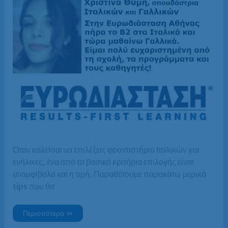
Όταν καλείσαι να επιλέξεις φροντιστήριο Ιταλικών για
ενήλικες, ένα από τα βασικά κριτήρια επιλογής είναι
αναμφίβολα και η τιμή. Παραθέτουμε παρακάτω μερικά
tips που θα
Ιταλικά
Περισσότερα »
για
ενήλικες