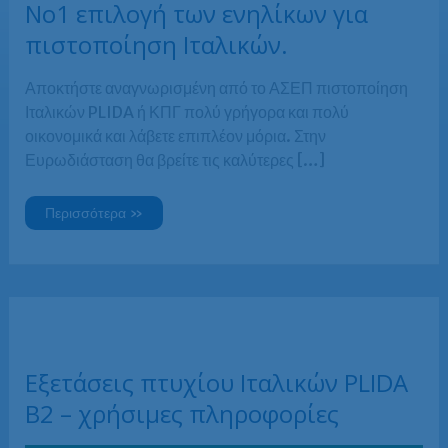
Νο1 επιλογή των ενηλίκων για
πιστοποίηση Ιταλικών.
Αποκτήστε αναγνωρισμένη από το ΑΣΕΠ πιστοποίηση
Ιταλικών PLIDA ή ΚΠΓ πολύ γρήγορα και πολύ
οικονομικά και λάβετε επιπλέον μόρια. Στην
Ευρωδιάσταση θα βρείτε τις καλύτερες […]
Νο1
Περισσότερα »
επιλογή
των
ενηλίκων
για
πιστοποίηση
Ιταλικών.
Εξετάσεις πτυχίου Ιταλικών PLIDA
Β2 – χρήσιμες πληροφορίες