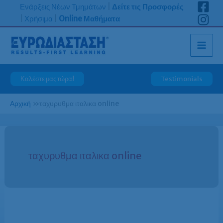
Μετάβαση
Ενάρξεις Νέων Τμημάτων
|
Δείτε τις Προσφορές
στο
|
Χρήσιμα
|
Online Μαθήματα
περιεχόμενο
Καλέστε μας τώρα!
Testimonials
Αρχική
»
ταχυρυθμα ιταλικα online
ταχυρυθμα ιταλικα online