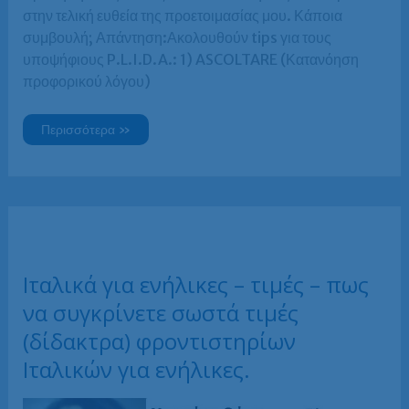
στην τελική ευθεία της προετοιμασίας μου. Κάποια
συμβουλή; Απάντηση:Ακολουθούν tips για τους
υποψήφιους P.L.I.D.A.: 1) ASCOLTARE (Κατανόηση
προφορικού λόγου)
Εξετάσεις
Περισσότερα »
πτυχίου
Ιταλικών
PLIDA
Β2
–
χρήσιμες
πληροφορίες
Ιταλικά για ενήλικες – τιμές – πως
να συγκρίνετε σωστά τιμές
(δίδακτρα) φροντιστηρίων
Ιταλικών για ενήλικες.