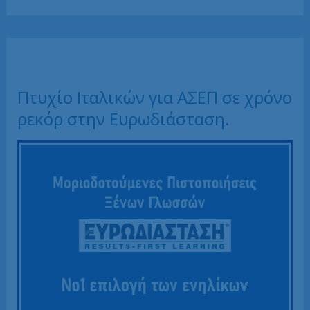
–
τιμές
–
πως
να
συγκρίνετε
σωστά
τιμές
(δίδακτρα)
Πτυχίο Ιταλικών για ΑΣΕΠ σε χρόνο
φροντιστηρίων
Ιταλικών
ρεκόρ στην Ευρωδιάσταση.
για
ενήλικες.