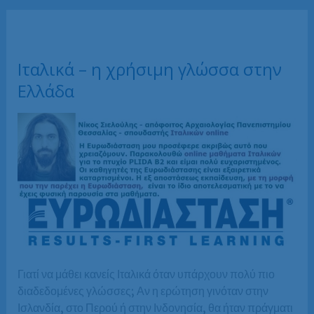
ρυθμό»
ή
με
το
ΣΩΣΤΟ
ρυθμό;
Ιταλικά – η χρήσιμη γλώσσα στην
Ελλάδα
Γιατί να μάθει κανείς Ιταλικά όταν υπάρχουν πολύ πιο
διαδεδομένες γλώσσες; Αν η ερώτηση γινόταν στην
Ισλανδία, στο Περού ή στην Ινδονησία, θα ήταν πράγματι