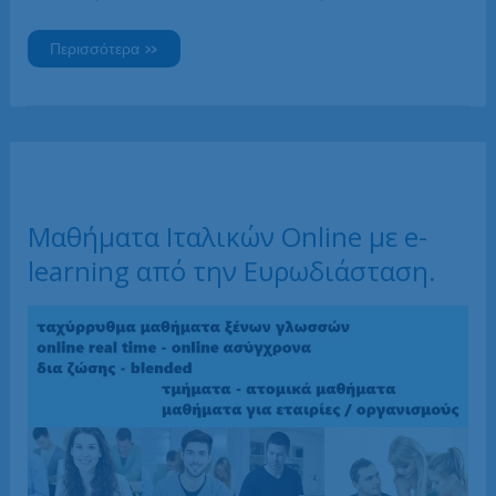
Ιταλικά
Περισσότερα »
–
η
χρήσιμη
γλώσσα
στην
Ελλάδα
Μαθήματα Ιταλικών Online με e-
learning από την Ευρωδιάσταση.