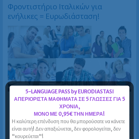
Φροντιστήριο Ιταλικών για
ενήλικες = Ευρωδιάσταση!
5-LANGUAGE PASS by EURODIASTASI
ΑΠΕΡΙΟΡΙΣΤΑ ΜΑΘΗΜΑΤΑ ΣΕ 5 ΓΛΩΣΣΕΣ ΓΙΑ 5
ΧΡΟΝΙΑ,
ΜΟΝΟ ΜΕ 0,95€ ΤΗΝ ΗΜΕΡΑ!
Η καλύτερη επένδυση που θα μπορούσατε να κάνετε
είναι αυτή! Δεν απαξιώνεται, δεν φορολογείται, δεν
"κουρεύεται"!