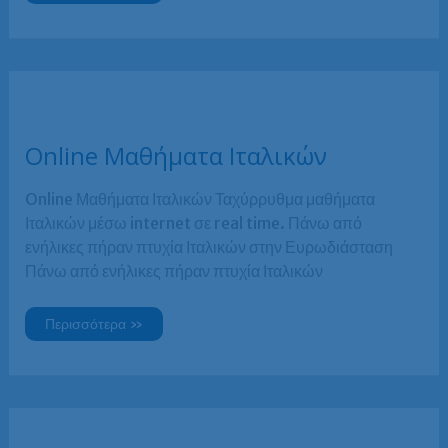
για
ενήλικες.
Γιατί
φροντιστήριο
Ιταλικών
και
όχι
ιδιαίτερα;
Online Μαθήματα Ιταλικών
Online Μαθήματα Ιταλικών Ταχύρρυθμα μαθήματα
Ιταλικών μέσω internet σε real time. Πάνω από
ενήλικες πήραν πτυχία Ιταλικών στην Ευρωδιάσταση
Πάνω από ενήλικες πήραν πτυχία Ιταλικών
Online
Περισσότερα »
Μαθήματα
Ιταλικών