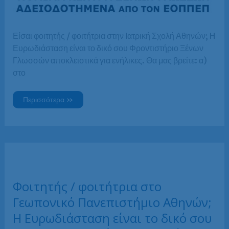
Είσαι φοιτητής / φοιτήτρια στην Ιατρική Σχολή Αθηνών; H
Ευρωδιάσταση είναι το δικό σου Φροντιστήριο Ξένων
Γλωσσών αποκλειστικά για ενήλικες. Θα μας βρείτε: α)
στο
Φοιτητής
Περισσότερα »
/
φοιτήτρια
στην
Ιατρική
Σχολή
Αθηνών;
H
Ευρωδιάσταση
Αθήνας
είναι
το
Φοιτητής / φοιτήτρια στο
δικό
σου
Γεωπονικό Πανεπιστήμιο Αθηνών;
Φροντιστήριο
Ξένων
Γλωσσών!
H Ευρωδιάσταση είναι το δικό σου