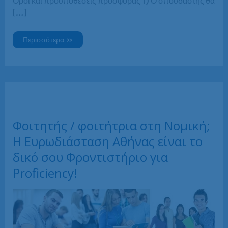
Όροι και προϋποθέσεις προσφοράς 1) Ο σπουδαστής θα
[…]
Επιπλέον
Περισσότερα »
έκπτωση
5%
για
φοιτητές!
Φοιτητής / φοιτήτρια στη Νομική;
H Ευρωδιάσταση Αθήνας είναι το
δικό σου Φροντιστήριο για
Proficiency!