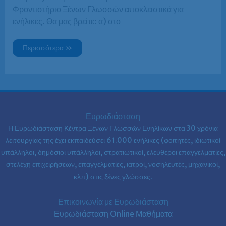
Φροντιστήριο Ξένων Γλωσσών αποκλειστικά για
ενήλικες. Θα μας βρείτε: α) στο
Φοιτητής
Περισσότερα »
/
φοιτήτρια
στο
Γεωπονικό
Πανεπιστήμιο
Αθηνών;
H
Ευρωδιάσταση
είναι
Ευρωδιάσταση
το
δικό
Η Ευρωδιάσταση Κέντρα Ξένων Γλωσσών Ενηλίκων στα
30 χρόνια
σου
Φροντιστήριο
λειτουργίας της έχει εκπαιδεύσει 61.000 ενήλικες (φοιτητές, ιδιωτικοί
Ξένων
υπάλληλοι, δημόσιοι υπάλληλοι, στρατιωτικοί, ελεύθεροι επαγγελματίες,
Γλωσσών!
στελέχη επιχειρήσεων, επαγγελματίες, ιατροί, νοσηλευτές, μηχανικοί,
κλπ) στις ξένες γλώσσες.
Επικοινωνία με Ευρωδιάσταση
Ευρωδιάσταση Online Μαθήματα