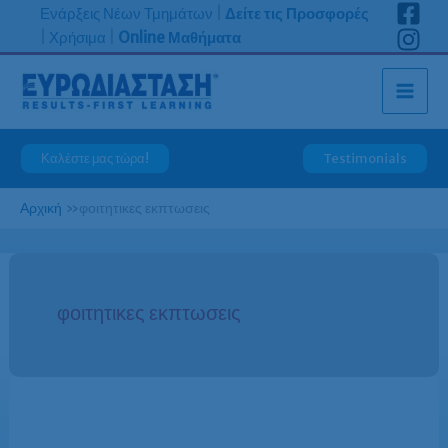
Μετάβαση
Ενάρξεις Νέων Τμημάτων
|
Δείτε τις Προσφορές
στο
|
Χρήσιμα
|
Online Μαθήματα
περιεχόμενο
Καλέστε μας τώρα!
Testimonials
Αρχική
»
φοιτητικες εκπτωσεις
φοιτητικες εκπτωσεις