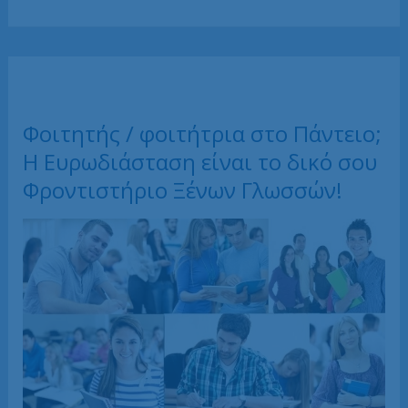
φοιτήτρια
στη
Νομική;
H
Ευρωδιάσταση
Αθήνας
είναι
το
δικό
σου
Φοιτητής / φοιτήτρια στο Πάντειο;
Φροντιστήριο
για
H Ευρωδιάσταση είναι το δικό σου
Proficiency!
Φροντιστήριο Ξένων Γλωσσών!