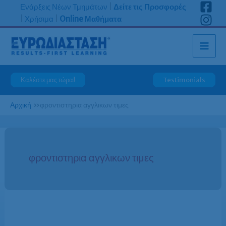
Μετάβαση
Ενάρξεις Νέων Τμημάτων
|
Δείτε τις Προσφορές
στο
|
Χρήσιμα
|
Online Μαθήματα
περιεχόμενο
Καλέστε μας τώρα!
Testimonials
Αρχική
»
φροντιστηρια αγγλικων τιμες
φροντιστηρια αγγλικων τιμες