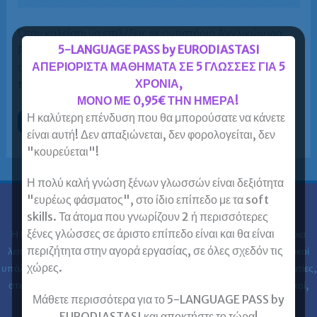
Όταν καλείσαι να επιλέξεις φροντιστήριο Αγγλικών για
5-LANGUAGE PASS by EURODIASTASI
Proficiency, ένα από τα βασικά κριτήρια επιλογής είναι
ΑΠΕΡΙΟΡΙΣΤΑ ΜΑΘΗΜΑΤΑ ΣΕ 5 ΓΛΩΣΣΕΣ ΓΙΑ 5
αναμφίβολα και η τιμή. Παραθέτουμε παρακάτω μερικά
ΧΡΟΝΙΑ,
tips που θα […]
ΜΟΝΟ ΜΕ 0,95€ ΤΗΝ ΗΜΕΡΑ!
Η καλύτερη επένδυση που θα μπορούσατε να κάνετε
Proficiency
Περισσότερα »
για
είναι αυτή! Δεν απαξιώνεται, δεν φορολογείται, δεν
ενήλικες
"κουρεύεται"!
–
τιμές
–
πως
Η πολύ καλή γνώση ξένων γλωσσών είναι δεξιότητα
να
"ευρέως φάσματος", στο ίδιο επίπεδο με τα soft
συγκρίνετε
σωστά
skills. Τα άτομα που γνωρίζουν 2 ή περισσότερες
Ευρωδιάσταση
τιμές
(δίδακτρα)
ξένες γλώσσες σε άριστο επίπεδο είναι και θα είναι
Η Ευρωδιάσταση Κέντρα Ξένων Γλωσσών Ενηλίκων στα
30 χρόνια
φροντιστηρίων
Proficiency
περιζήτητα στην αγορά εργασίας, σε όλες σχεδόν τις
λειτουργίας της έχει εκπαιδεύσει 61.000 ενήλικες (φοιτητές, ιδιωτικοί
για
χώρες.
υπάλληλοι, δημόσιοι υπάλληλοι, στρατιωτικοί, ελεύθεροι επαγγελματίες,
ενήλικες.
στελέχη επιχειρήσεων, επαγγελματίες, ιατροί, νοσηλευτές, μηχανικοί,
Μάθετε περισσότερα για το 5-LANGUAGE PASS by
κλπ) στις ξένες γλώσσες.
EURODIASTASI και αποκτήστε το τώρα!